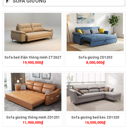
SOFA GIƯỜNG
Sofa bed điện thông minh ZT2627
Sofa giường ZD1203
19,900,000
₫
8,000,000
₫
Sofa giường thông minh ZD1251
Sofa giường bed kéo ZD1320
11,900,000
₫
16,500,000
₫