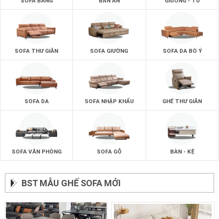
SOFA BĂNG
BÀN ĂN
GIƯỜNG - TỦ
SOFA THƯ GIÃN
SOFA GIƯỜNG
SOFA DA BÒ Ý
SOFA DA
SOFA NHẬP KHẨU
GHẾ THƯ GIÃN
SOFA VĂN PHÒNG
SOFA GỖ
BÀN - KỆ
BST MẪU GHẾ SOFA MỚI