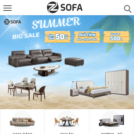
SẢN PHẨM
▼
SOFAS
▼
PHÒNG ĂN
▼
PHÒNG NGỦ
▼
PHÒNG KHÁCH
▼
LIÊN HỆ