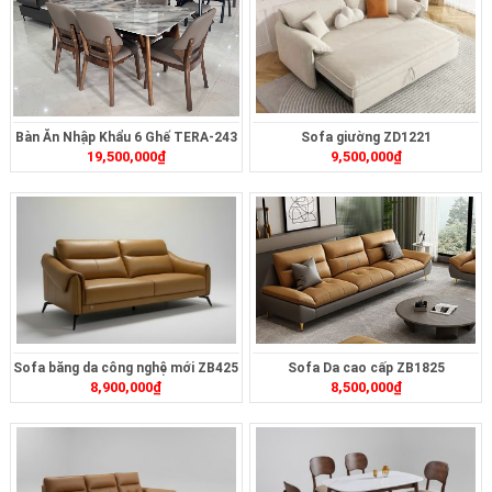
Bàn Ăn Nhập Khẩu 6 Ghế TERA-243
Sofa giường ZD1221
19,500,000
₫
9,500,000
₫
Sofa băng da công nghệ mới ZB425
Sofa Da cao cấp ZB1825
8,900,000
₫
8,500,000
₫