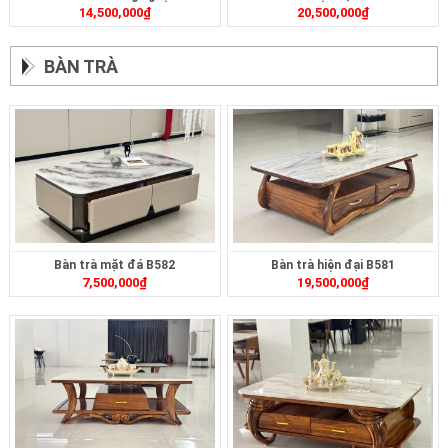
14,500,000
₫
20,500,000
₫
ZB1751
BÀN TRÀ
Bàn trà mặt đá B582
Bàn trà hiện đại B581
7,500,000
₫
19,500,000
₫