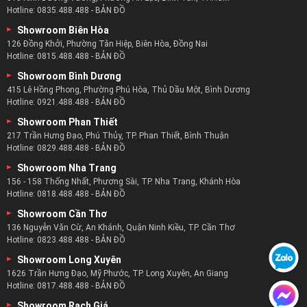
Hotline:
0835.488.488
-
BẢN ĐỒ
Showroom Biên Hòa
126 Đồng Khởi, Phường Tân Hiệp, Biên Hòa, Đồng Nai
Hotline:
0815.488.488
-
BẢN ĐỒ
Showroom Bình Dương
415 Lê Hồng Phong, Phường Phú Hòa, Thủ Dầu Một, Bình Dương
Hotline:
0921.488.488
-
BẢN ĐỒ
Showroom Phan Thiết
217 Trần Hưng Đạo, Phú Thủy, TP. Phan Thiết, Bình Thuận
Hotline:
0829.488.488
-
BẢN ĐỒ
Showroom Nha Trang
156 - 158 Thống Nhất, Phương Sài, TP. Nha Trang, Khánh Hòa
Hotline:
0818.488.488
-
BẢN ĐỒ
Showroom Cần Thơ
136 Nguyễn Văn Cừ, An Khánh, Quận Ninh Kiều, TP. Cần Thơ
Hotline:
0823.488.488
-
BẢN ĐỒ
Showroom Long Xuyên
1626 Trần Hưng Đạo, Mỹ Phước, TP. Long Xuyên, An Giang
Hotline:
0817.488.488
-
BẢN ĐỒ
Showroom Rạch Giá