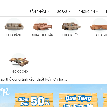
SẢN PHẨM
SOFAS
PHÒNG ĂN
▼
▼
▼
SOFA BĂNG
SOFA THƯ GIÃN
SOFA GIƯỜNG
SOFA DA BÒ
... GỖ ÓC CHÓ
c thủ công tinh xảo, thiết kế mới nhất
...