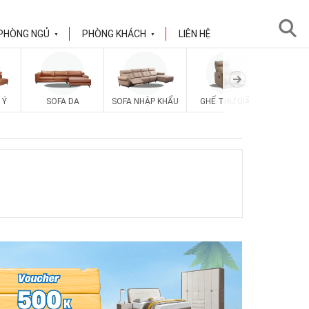
PHÒNG NGỦ
PHÒNG KHÁCH
LIÊN HỆ
▼
▼
SOFA V
 Ý
SOFA DA
SOFA NHẬP KHẨU
GHẾ THƯ GIÃN