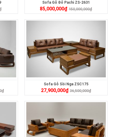
9
Sofa Gỗ Đỏ Pachi ZS-2631
85,000,000
₫
₫
150,000,000
₫
Sofa Gỗ Sồi Nga ZSC175
27,900,000
₫
0
₫
36,500,000
₫