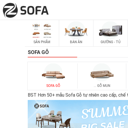
SẢN PHẨM
BÀN ĂN
GIƯỜNG - TỦ
SOFA GỖ
SOFA GỖ
... GỖ MUN
BST Hơn 50+ mẫu Sofa Gỗ tự nhiên cao cấp, chế tá