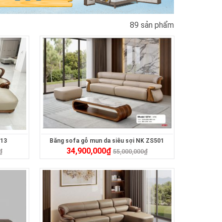
89 sản phẩm
513
Băng sofa gỗ mun da siêu sợi NK ZS501
34,900,000
₫
₫
55,000,000
₫