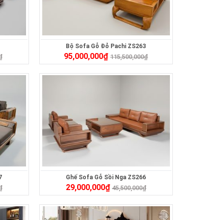
Bộ Sofa Gỗ Đỏ Pachi ZS263
95,000,000
₫
₫
115,500,000
₫
7
Ghế Sofa Gỗ Sồi Nga ZS266
29,000,000
₫
₫
45,500,000
₫