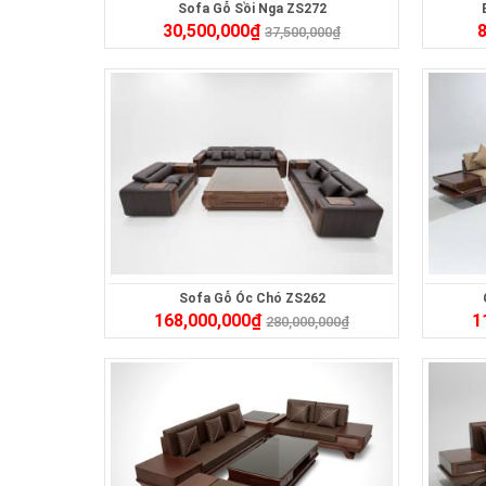
Sofa Gỗ Sồi Nga ZS272
30,500,000
₫
8
37,500,000
₫
Sofa Gỗ Óc Chó ZS262
168,000,000
₫
1
280,000,000
₫