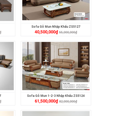
Sofa Gỗ Mun Nhập Khẩu ZS5127
40,500,000
₫
₫
55,000,000
₫
7
Sofa Gỗ Mun 1-2-3 Nhập Khẩu ZS5124
61,500,000
₫
₫
82,000,000
₫