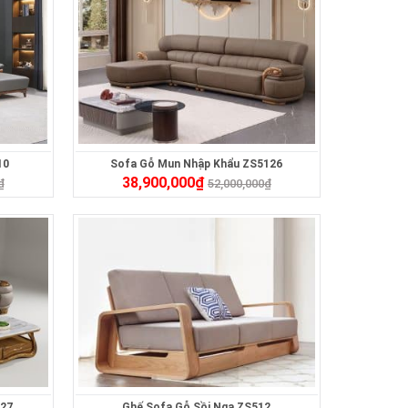
10
Sofa Gỗ Mun Nhập Khẩu ZS5126
38,900,000
₫
₫
52,000,000
₫
527
Ghế Sofa Gỗ Sồi Nga ZS512