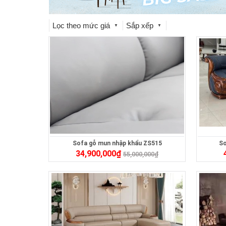
Lọc theo mức giá
Sắp xếp
▼
▼
Sofa gỗ mun nhập khẩu ZS515
So
34,900,000
₫
55,000,000
₫