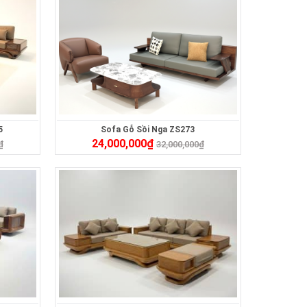
5
Sofa Gỗ Sồi Nga ZS273
24,000,000
₫
₫
32,000,000
₫