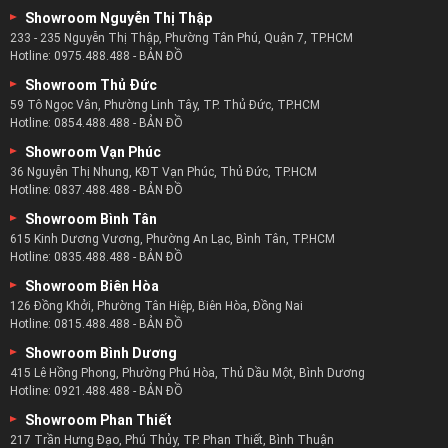
Showroom Nguyễn Thị Thập
233 - 235 Nguyễn Thị Thập, Phường Tân Phú, Quận 7, TP.HCM
Hotline:
0975.488.488
-
BẢN ĐỒ
Showroom Thủ Đức
59 Tô Ngọc Vân, Phường Linh Tây, TP. Thủ Đức, TP.HCM
Hotline:
0854.488.488
-
BẢN ĐỒ
Showroom Vạn Phúc
36 Nguyễn Thị Nhung, KĐT Vạn Phúc, Thủ Đức, TP.HCM
Hotline:
0837.488.488
-
BẢN ĐỒ
Showroom Bình Tân
615 Kinh Dương Vương, Phường An Lạc, Bình Tân, TP.HCM
Hotline:
0835.488.488
-
BẢN ĐỒ
Showroom Biên Hòa
126 Đồng Khởi, Phường Tân Hiệp, Biên Hòa, Đồng Nai
Hotline:
0815.488.488
-
BẢN ĐỒ
Showroom Bình Dương
415 Lê Hồng Phong, Phường Phú Hòa, Thủ Dầu Một, Bình Dương
Hotline:
0921.488.488
-
BẢN ĐỒ
Showroom Phan Thiết
217 Trần Hưng Đạo, Phú Thủy, TP. Phan Thiết, Bình Thuận