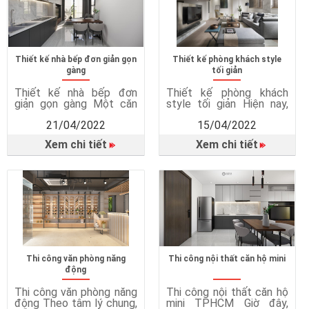
Thiết kế nhà bếp đơn giản gọn
Thiết kế phòng khách style
gàng
tối giản
Thiết kế nhà bếp đơn
Thiết kế phòng khách
giản gọn gàng Một căn
style tối giản Hiện nay,
bếp đẹp đẽ, gọn gàng sẽ
càng ngày khách hàng
21/04/2022
15/04/2022
khiến chúng ta thích thú
càng có xu hướng đơn
hơn trong việc bếp núc.
giản hoá các thiết kế và
Xem chi tiết
Xem chi tiết
Không ai muốn nấu ăn
vật dụng trong nhà. Các
trong một căn bếp chật
căn phòng hoặc vật dụng
chội, bừa bộn. Vì nếu bếp
cũng được thiết kế theo
không đẹp, chúng ta sẽ
kiểu này. Nhưng để thiết
thiếu sự hứng thú khi nấu
kế phòng khách theo
ăn. Chính […]
style tối giản là điều
không đơn […]
Thi công văn phòng năng
Thi công nội thất căn hộ mini
động
Thi công văn phòng năng
Thi công nội thất căn hộ
động Theo tâm lý chung,
mini TPHCM Giờ đây,