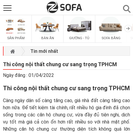
SẢN PHẨM
▼
SẢN PHẨM
BÀN ĂN
GIƯỜNG - TỦ
SOFA BĂNG
S
SOFAS
▼
Tin mới nhất
PHÒNG ĂN
▼
Thi công nội thất chung cư sang trọng TPHCM
Ngày đăng : 01/04/2022
PHÒNG NGỦ
▼
Thi công nội thất chung cư sang trọng TPHCM
PHÒNG KHÁCH
▼
Càng ngày dân số càng tăng cao, giá nhà đất càng tăng cao
hơn nữa. Để tiết kiệm tài chính, rất nhiều hộ gia đình đã chọn
LIÊN HỆ
sống trong các căn hộ chung cư, vừa đầy đủ tiện nghi, dịch
vụ tốt mà giá cả còn ổn hơn rất nhiều so với nhà mặt phố.
Những căn hộ chung cư thường diện tích không quá lớn