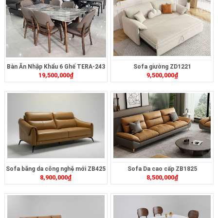
Bàn Ăn Nhập Khẩu 6 Ghế TERA-243
Sofa giường ZD1221
19,500,000
₫
9,500,000
₫
Sofa băng da công nghệ mới ZB425
Sofa Da cao cấp ZB1825
8,900,000
₫
8,500,000
₫