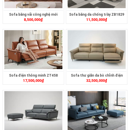
Sofa băng vải công nghệ mới
Sofa băng da chống trầy ZB1829
8,500,000
₫
11,500,000
₫
ZB461
Sofa điện thông minh ZT458
Sofa thư giãn da bò chỉnh điện
17,500,000
₫
32,500,000
₫
ZT270