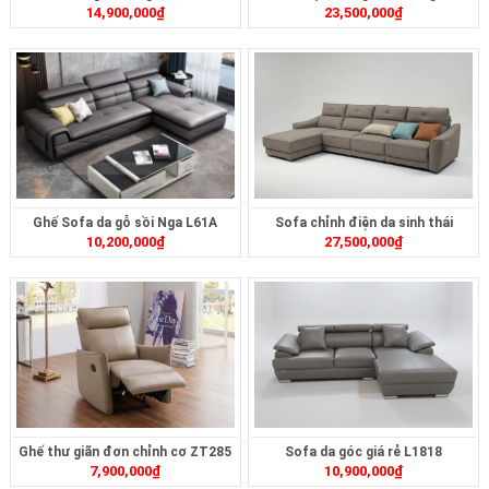
14,900,000
₫
23,500,000
₫
ZT2616B
Ghế Sofa da gỗ sồi Nga L61A
Sofa chỉnh điện da sinh thái
10,200,000
₫
27,500,000
₫
ZT2624
Ghế thư giãn đơn chỉnh cơ ZT285
Sofa da góc giá rẻ L1818
7,900,000
₫
10,900,000
₫