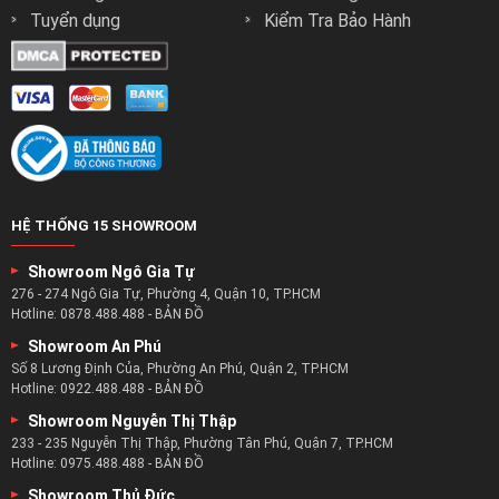
Tuyển dụng
Kiểm Tra Bảo Hành
HỆ THỐNG 15 SHOWROOM
Showroom Ngô Gia Tự
276 - 274 Ngô Gia Tự, Phường 4, Quận 10, TP.HCM
Hotline:
0878.488.488
-
BẢN ĐỒ
Showroom An Phú
Danh Mục Các Sản Phẩm Liên Quan:
Số 8 Lương Định Của, Phường An Phú, Quận 2, TP.HCM
Hotline:
0922.488.488
-
BẢN ĐỒ
Xem Ngay:
Mẫu ghế sofa cho phòng khách
đẹp hiện đại
Showroom Nguyễn Thị Thập
Xem Ngay:
Mẫu Ghế Sofa Giá Rẻ
miễn phí giao hàng
233 - 235 Nguyễn Thị Thập, Phường Tân Phú, Quận 7, TP.HCM
Xem Ngay:
Mẫu Ghế Sofa Gia Đình
Chất Lượng
Hotline:
0975.488.488
-
BẢN ĐỒ
Xem Ngay:
Mẫu Ghế Sofa Góc Đẹp
Showroom Thủ Đức