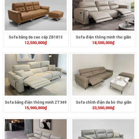
Sofa băng da cao cấp ZB1813
Sofa điện thông minh thư giãn
12,500,000
₫
18,500,000
₫
ZT305
Sofa băng điện thông minh ZT349
Sofa chỉnh điện da bò thư giãn
15,900,000
₫
23,500,000
₫
ZT2622