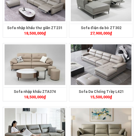
Sofa nhập khẩu thư giãn ZT231
Sofa điện da bò ZT302
18,500,000
₫
27,900,000
₫
Sofa nhập khẩu ZTA374
Sofa Da Chống Trầy L421
18,500,000
₫
15,500,000
₫