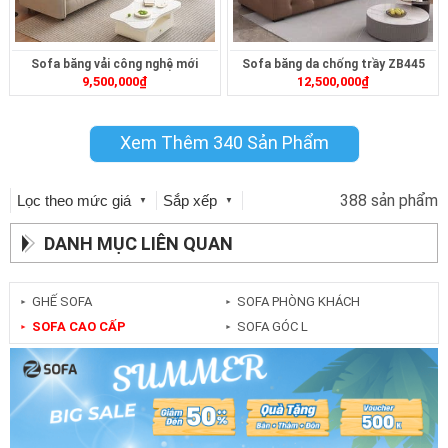
Sofa băng vải công nghệ mới
Sofa băng da chống trầy ZB445
9,500,000
₫
12,500,000
₫
ZB456
Xem Thêm 340 Sản Phẩm
388 sản phẩm
Lọc theo mức giá
Sắp xếp
▼
▼
DANH MỤC LIÊN QUAN
GHẾ SOFA
SOFA PHÒNG KHÁCH
►
►
SOFA CAO CẤP
SOFA GÓC L
►
►