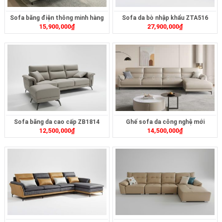
Sofa băng điện thông minh hàng
Sofa da bò nhập khẩu ZTA516
15,900,000
₫
27,900,000
₫
sẵn ZT349B
Sofa băng da cao cấp ZB1814
Ghế sofa da công nghệ mới
12,500,000
₫
14,500,000
₫
ZB1751