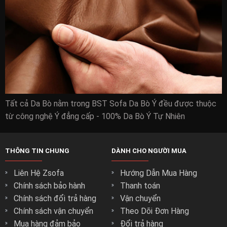
zSofa – cung cấp những sản phẩm ghế sofa và sản
phẩm nội thất cao cấp:
Nhắc đến zSofa khách hàng có thể yên tâm về phần chất
lượng ghế sofa.
Với những bộ ghế sofa đảm bảo mọi yêu tố chất lượng cao
Tất cả Da Bò nằm trong BST Sofa Da Bò Ý đều được thuộc
nhất để khách hàng chọn lựa.
từ công nghệ Ý đẳng cấp - 100% Da Bò Ý Tự Nhiên
Chọn nội thất cao cấp, hãy đến với zSofa để tận hưởng
những sản phẩm chất lượng nhất.
THÔNG TIN CHUNG
DÀNH CHO NGƯỜI MUA
Liên Hệ Zsofa
Hướng Dẫn Mua Hàng
Chính sách bảo hành
Thanh toán
Chính sách đổi trả hàng
Vận chuyển
Chính sách vận chuyển
Theo Dõi Đơn Hàng
Mua hàng đảm bảo
Đổi trả hàng