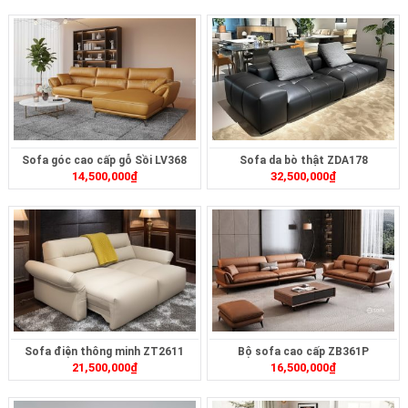
Sofa góc cao cấp gỗ Sồi LV368
Sofa da bò thật ZDA178
14,500,000
₫
32,500,000
₫
Sofa điện thông minh ZT2611
Bộ sofa cao cấp ZB361P
21,500,000
₫
16,500,000
₫