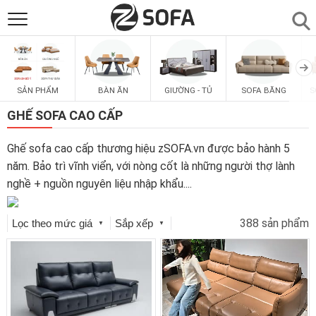
SẢN PHẨM
▼
BÀN ĂN
GIƯỜNG - TỦ
S
SẢN PHẨM
SOFA BĂNG
SOFAS
▼
GHẾ SOFA CAO CẤP
PHÒNG ĂN
▼
Ghế sofa cao cấp thương hiệu zSOFA.vn được bảo hành 5
năm. Bảo trì vĩnh viển, với nòng cốt là những người thợ lành
nghề + nguồn nguyên liệu nhập khẩu.
...
PHÒNG NGỦ
▼
388 sản phẩm
Lọc theo mức giá
Sắp xếp
▼
▼
PHÒNG KHÁCH
▼
LIÊN HỆ