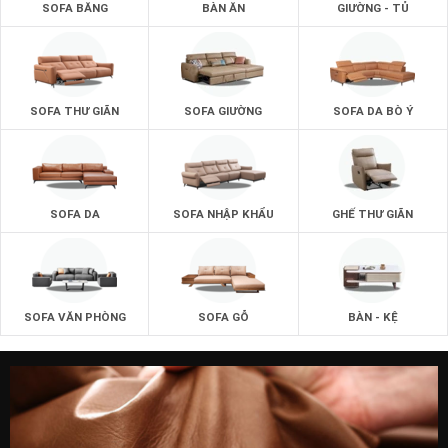
BÀN ĂN
GIƯỜNG - TỦ
SOFA BĂNG
zSofa là địa chỉ đảm bảo cung cấp cho khách hàng những
kiểu dáng ghế sofa ưng ý nhất.
Đó là những kiểu dáng ghế sofa độc đáo nhất và những
màu sắc đẹp nhất dành cho mọi tổng thể màu sắc phòng
SOFA THƯ GIÃN
SOFA GIƯỜNG
SOFA DA BÒ Ý
khách.
Với những kích thước tiêu chuẩn và phù hợp với mọi không
gian phòng khách.
SOFA DA
SOFA NHẬP KHẨU
GHẾ THƯ GIÃN
SOFA VĂN PHÒNG
SOFA GỖ
BÀN - KỆ