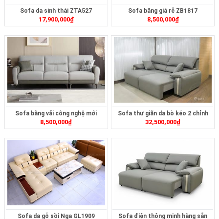
Sofa da sinh thái ZTA527
Sofa băng giá rẻ ZB1817
17,900,000
₫
8,500,000
₫
Sofa băng vải công nghệ mới
Sofa thư giãn da bò kéo 2 chỉnh
8,500,000
₫
32,500,000
₫
ZB448
điện ZT2616A
Sofa da gỗ sồi Nga GL1909
Sofa điện thông minh hàng sẵn