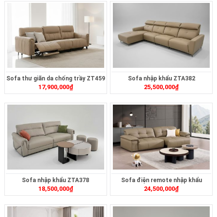
Sofa thư giãn da chống trầy ZT459
Sofa nhập khẩu ZTA382
17,900,000
₫
25,500,000
₫
Sofa nhập khẩu ZTA378
Sofa điện remote nhập khẩu
18,500,000
₫
24,500,000
₫
ZT2620