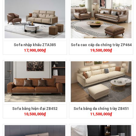
Sofa nhập khẩu ZTA385
Sofa cao cấp da chống trầy ZP464
17,900,000
₫
19,500,000
₫
Sofa băng hiện đại ZB452
Sofa băng da chống trầy ZB451
10,500,000
₫
11,500,000
₫