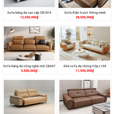
Sofa băng da cao cấp ZB1819
Sofa điện trượt thông minh
12,500,000
₫
28,500,000
₫
ZT2628
Sofa băng da công nghệ mới ZB447
Ghế sofa da chống trầy L109
9,500,000
₫
11,500,000
₫