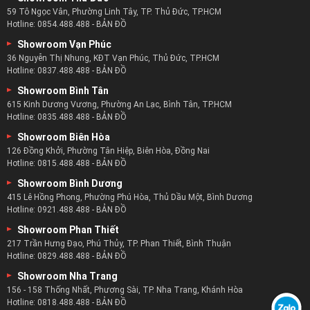
59 Tô Ngọc Vân, Phường Linh Tây, TP. Thủ Đức, TP.HCM
Xem Ngay:
Mẫu Ghế Sofa Cho Căn Hộ Chung Cư
Hotline:
0854.488.488
-
BẢN ĐỒ
Xem Ngay:
Mẫu Ghế Sofa Văng Sofa Băng
Showroom Vạn Phúc
Xem Ngay:
Mẫu Ghế Sofa Giường(Sofa Bed) Đẹp
36 Nguyễn Thị Nhung, KĐT Vạn Phúc, Thủ Đức, TP.HCM
Xem Ngay:
Mẫu Sofa Thư Giãn
Hotline:
0837.488.488
-
BẢN ĐỒ
Xem Ngay:
Mẫu Sofa Vải Nỉ ( Vải Nhung – Vải Bố)
Showroom Bình Tân
Xem Ngay:
Mẫu Ghế Sofa Da
615 Kinh Dương Vương, Phường An Lạc, Bình Tân, TP.HCM
Xem Ngay:
Mẫu Sofa Đơn
Hotline:
0835.488.488
-
BẢN ĐỒ
Showroom Biên Hòa
Quý khách hàng ở tại
Quận 1
,
Quận 2
,
Quận 3
,
Quận 4
,
Quận
126 Đồng Khởi, Phường Tân Hiệp, Biên Hòa, Đồng Nai
5
,
Quận 6
,
Quận 7
,
Quận 8
,
Quận 10
,
Quận 11
,
Quận Gò Vấp
,
Hotline:
0815.488.488
-
BẢN ĐỒ
Quận Thủ Đức sau khi đặt hàng sẽ nhận được hàng trong
Showroom Bình Dương
vòng 1 ngày làm việc ( nếu sản phẩm có sẵn tại kho của công
415 Lê Hồng Phong, Phường Phú Hòa, Thủ Dầu Một, Bình Dương
Hotline:
0921.488.488
-
BẢN ĐỒ
ty) Các khu vực còn lại của thành phố Hồ Chí Minh như Quận
Showroom Phan Thiết
9, Quận 12, Huyện Nhà Bè, Huyện Cần Giờ, Hóc Môn, Củ Chi
217 Trần Hưng Đạo, Phú Thủy, TP. Phan Thiết, Bình Thuận
nhận hàng sau 2 ngày làm việc.
Hotline:
0829.488.488
-
BẢN ĐỒ
Showroom Nha Trang
Xem Ngay:
Mẫu Ghế Sofa Cổ Điển
156 - 158 Thống Nhất, Phương Sài, TP. Nha Trang, Khánh Hòa
Hotline:
0818.488.488
-
BẢN ĐỒ