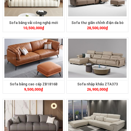
Sofa băng vải công nghệ mới
Sofa thư giãn chỉnh điện da bò
10,500,000
₫
28,500,000
₫
ZB463
ZT269
Sofa băng cao cấp ZB1816B
Sofa nhập khẩu ZTA373
9,500,000
₫
26,900,000
₫