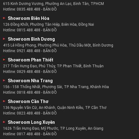
615 Kinh Dương Vương, Phường An Lạc, Bình Tân, TP.HCM
Hotline:
0835.488.488
-
BẢN ĐỒ
Showroom Biên Hòa
126 Đồng Khởi, Phường Tân Hiệp, Biên Hòa, Đồng Nai
Hotline:
0815.488.488
-
BẢN ĐỒ
Showroom Bình Dương
415 Lê Hồng Phong, Phường Phú Hòa, Thủ Dầu Một, Bình Dương
Hotline:
0921.488.488
-
BẢN ĐỒ
Showroom Phan Thiết
217 Trần Hưng Đạo, Phú Thủy, TP. Phan Thiết, Bình Thuận
Hotline:
0829.488.488
-
BẢN ĐỒ
Showroom Nha Trang
156 - 158 Thống Nhất, Phương Sài, TP. Nha Trang, Khánh Hòa
Hotline:
0818.488.488
-
BẢN ĐỒ
Showroom Cần Thơ
136 Nguyễn Văn Cừ, An Khánh, Quận Ninh Kiều, TP. Cần Thơ
Hotline:
0823.488.488
-
BẢN ĐỒ
Showroom Long Xuyên
1626 Trần Hưng Đạo, Mỹ Phước, TP. Long Xuyên, An Giang
Hotline:
0817.488.488
-
BẢN ĐỒ