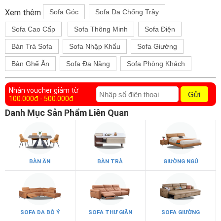
Xem thêm
Sofa Góc
Sofa Da Chống Trầy
Sofa Cao Cấp
Sofa Thông Minh
Sofa Điện
Bàn Trà Sofa
Sofa Nhập Khẩu
Sofa Giường
Bàn Ghế Ăn
Sofa Đa Năng
Sofa Phòng Khách
Nhận voucher giảm từ
Gửi
100.000đ - 500.000đ
Danh Mục Sản Phẩm Liên Quan
BÀN ĂN
BÀN TRÀ
GIƯỜNG NGỦ
SOFA DA BÒ Ý
SOFA THƯ GIÃN
SOFA GIƯỜNG