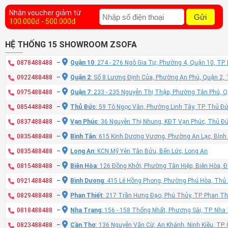
Nhận voucher giảm từ
Gửi
100.000đ - 500.000đ
HỆ THỐNG 15 SHOWROOM ZSOFA
0878488488
–
Quận 10
: 274 - 276 Ngô Gia Tự, Phường 4, Quận 10, TP
0922488488
–
Quận 2
: Số 8 Lương Định Của, Phường An Phú, Quận 2,
0975488488
–
Quận 7
: 233 - 235 Nguyễn Thị Thập, Phường Tân Phú, 
0854488488
–
Thủ Đức
: 59 Tô Ngọc Vân, Phường Linh Tây, TP. Thủ Đ
0837488488
–
Vạn Phúc
: 36 Nguyễn Thị Nhung, KĐT Vạn Phúc, Thủ Đ
0835488488
–
Bình Tân
: 615 Kinh Dương Vương, Phường An Lạc, Bình
0835488488
–
Long An
: KCN Mỹ Yên Tân Bửu, Bến Lức, Long An
0815488488
–
Biên Hòa
: 126 Đồng Khởi, Phường Tân Hiệp, Biên Hòa, 
0921488488
–
Bình Dương
: 415 Lê Hồng Phong, Phường Phú Hòa, Thủ
0829488488
–
Phan Thiết
: 217 Trần Hưng Đạo, Phú Thủy, TP. Phan Th
0818488488
–
Nha Trang
: 156 - 158 Thống Nhất, Phương Sài, TP. Nh
0823488488
–
Cần Thơ
: 136 Nguyễn Văn Cừ, An Khánh, Ninh Kiều, TP