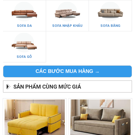
SOFA DA
SOFA NHẬP KHẨU
SOFA BĂNG
SOFA GỖ
CÁC BƯỚC MUA HÀNG →
SẢN PHẨM CÙNG MỨC GIÁ