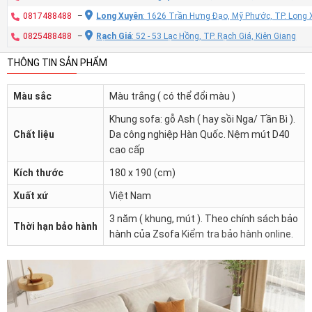
0817488488
–
Long Xuyên
: 1626 Trần Hưng Đạo, Mỹ Phước, TP. Long 
0825488488
–
Rạch Giá
: 52 - 53 Lạc Hồng, TP. Rạch Giá, Kiên Giang
THÔNG TIN SẢN PHẨM
Màu sắc
Màu trắng ( có thể đổi màu )
Khung sofa: gỗ Ash ( hay sồi Nga/ Tần Bì ).
Chất liệu
Da công nghiệp Hàn Quốc. Nệm mút D40
cao cấp
Kích thước
180 x 190 (cm)
Xuất xứ
Việt Nam
3 năm ( khung, mút ). Theo chính sách bảo
Thời hạn bảo hành
hành của Zsofa
Kiểm tra bảo hành online
.
Trình
chơi
Video