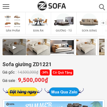
SẢN PHẨM
▼
BÀN ĂN
GIƯỜNG - TỦ
SOFA BĂNG
S
SẢN PHẨM
SOFAS
▼
▶
PHÒNG ĂN
▼
PHÒNG NGỦ
Sofa giường ZD1221
▼
Giá gốc :
14,500,000
₫
-34%
Có Quà Tặng
PHÒNG KHÁCH
▼
9,500,000
₫
Giá sale :
LIÊN HỆ