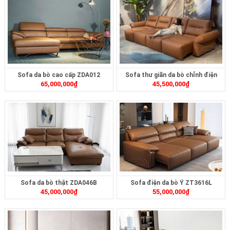
Sofa da bò cao cấp ZDA012
Sofa thư giãn da bò chỉnh điện
65,000,000
₫
45,500,000
₫
ZT2617
Sofa da bò thật ZDA046B
Sofa điện da bò Ý ZT3616L
45,000,000
₫
55,000,000
₫