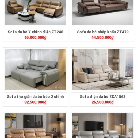
Sofa da bò Ý chỉnh điện ZT248
Sofa da bò nhập khẩu ZT479
65,000,000
₫
44,500,000
₫
Sofa thư giãn da bò kéo 2 chỉnh
Sofa điện da bò ZDA1563
32,500,000
₫
26,500,000
₫
điện ZT2616A