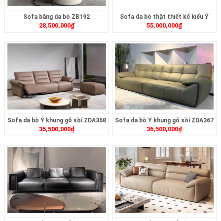
Sofa băng da bò ZB192
Sofa da bò thật thiết kế kiểu Ý
28,500,000
₫
55,000,000
₫
ZL175B
Sofa da bò Ý khung gỗ sồi ZDA368
Sofa da bò Ý khung gỗ sồi ZDA367
35,500,000
₫
36,500,000
₫