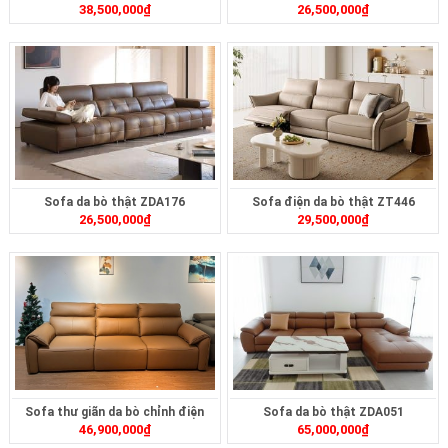
38,500,000
₫
26,500,000
₫
Sofa da bò thật ZDA176
Sofa điện da bò thật ZT446
26,500,000
₫
29,500,000
₫
Sofa thư giãn da bò chỉnh điện
Sofa da bò thật ZDA051
46,900,000
₫
65,000,000
₫
ZT3617