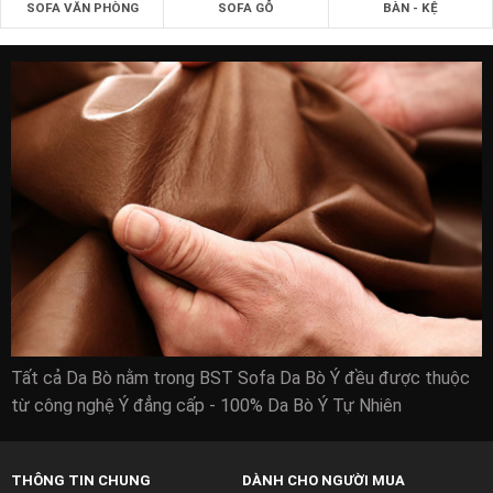
SOFA VĂN PHÒNG
SOFA GỖ
BÀN - KỆ
Tất cả Da Bò nằm trong BST Sofa Da Bò Ý đều được thuộc
Mua sofa da bò nhập khẩu chất lượng cao cho
từ công nghệ Ý đẳng cấp - 100% Da Bò Ý Tự Nhiên
phòng khách:
sofa da bò nhập khẩu sofa Sofa Da Bò tốt nhất cho phòng
THÔNG TIN CHUNG
DÀNH CHO NGƯỜI MUA
khách được những người thợ tốt nhất của zSofa thiết kế