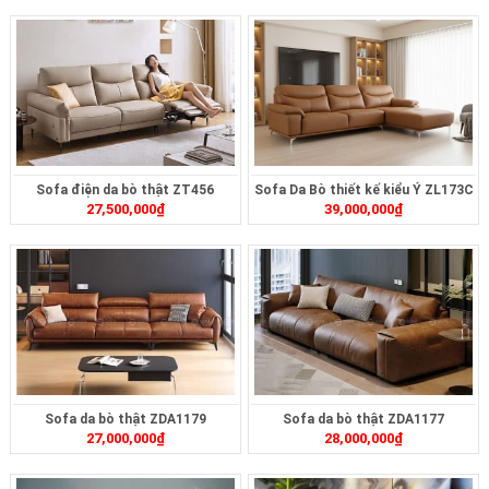
Sofa điện da bò thật ZT456
Sofa Da Bò thiết kế kiểu Ý ZL173C
27,500,000
₫
39,000,000
₫
Sofa da bò thật ZDA1179
Sofa da bò thật ZDA1177
27,000,000
₫
28,000,000
₫