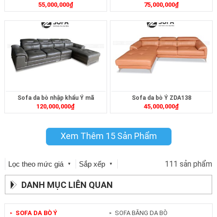
55,000,000
₫
75,000,000
₫
Sofa da bò nhập khẩu Ý mã
Sofa da bò Ý ZDA138
120,000,000
₫
45,000,000
₫
ZDA034
Xem Thêm 15 Sản Phẩm
111 sản phẩm
Lọc theo mức giá
Sắp xếp
▼
▼
DANH MỤC LIÊN QUAN
SOFA DA BÒ Ý
SOFA BĂNG DA BÒ
►
►