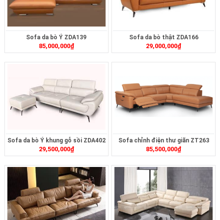
Sofa da bò Ý ZDA139
Sofa da bò thật ZDA166
85,000,000
₫
29,000,000
₫
Sofa da bò Ý khung gỗ sồi ZDA402
Sofa chỉnh điện thư giãn ZT263
29,500,000
₫
85,500,000
₫