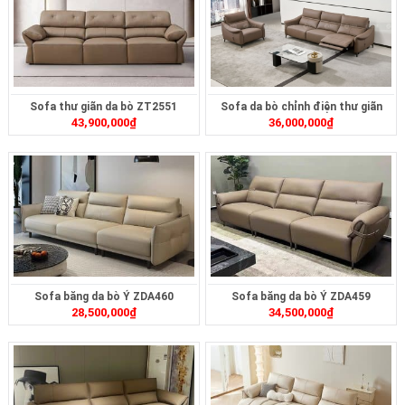
Sofa thư giãn da bò ZT2551
Sofa da bò chỉnh điện thư giãn
43,900,000
₫
36,000,000
₫
ZT2612
Sofa băng da bò Ý ZDA460
Sofa băng da bò Ý ZDA459
28,500,000
₫
34,500,000
₫