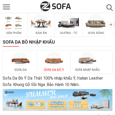
SẢN PHẨM
▼
BÀN ĂN
GIƯỜNG - TỦ
SOFA BĂNG
S
SẢN PHẨM
SOFAS
▼
SOFA DA BÒ NHẬP KHẨU
PHÒNG ĂN
▼
PHÒNG NGỦ
▼
SOFA DA
SOFA DA BÒ Ý
SOFA NHẬP KHẨU
Sofa Da Bò Ý Da Thật 100% nhập khẩu Ý, Italian Leather
PHÒNG KHÁCH
Sofa. Khung Gỗ Sồi Nga. Bảo Hành 10 Năm
...
▼
LIÊN HỆ