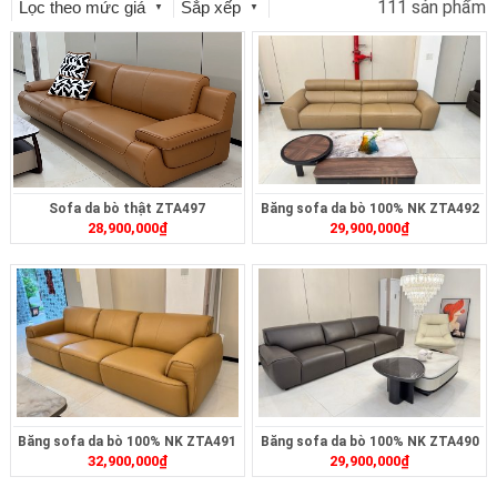
111 sản phẩm
Lọc theo mức giá
Sắp xếp
▼
▼
Sofa da bò thật ZTA497
Băng sofa da bò 100% NK ZTA492
28,900,000
₫
29,900,000
₫
Băng sofa da bò 100% NK ZTA491
Băng sofa da bò 100% NK ZTA490
32,900,000
₫
29,900,000
₫