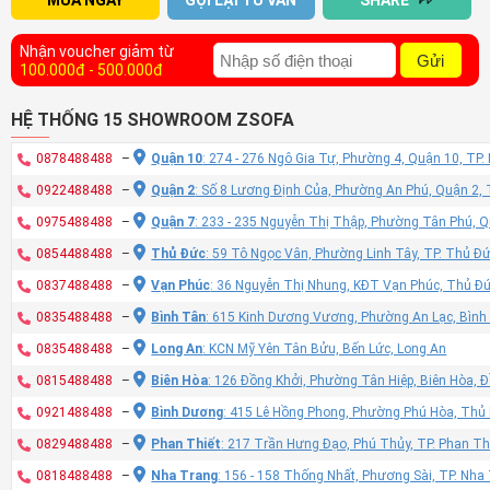
MUA NGAY
GỌI LẠI TƯ VẤN
SHARE
Nhận voucher giảm từ
Gửi
100.000đ - 500.000đ
HỆ THỐNG 15 SHOWROOM ZSOFA
0878488488
–
Quận 10
: 274 - 276 Ngô Gia Tự, Phường 4, Quận 10, TP
0922488488
–
Quận 2
: Số 8 Lương Định Của, Phường An Phú, Quận 2,
0975488488
–
Quận 7
: 233 - 235 Nguyễn Thị Thập, Phường Tân Phú, 
0854488488
–
Thủ Đức
: 59 Tô Ngọc Vân, Phường Linh Tây, TP. Thủ Đ
0837488488
–
Vạn Phúc
: 36 Nguyễn Thị Nhung, KĐT Vạn Phúc, Thủ Đ
0835488488
–
Bình Tân
: 615 Kinh Dương Vương, Phường An Lạc, Bình
0835488488
–
Long An
: KCN Mỹ Yên Tân Bửu, Bến Lức, Long An
0815488488
–
Biên Hòa
: 126 Đồng Khởi, Phường Tân Hiệp, Biên Hòa, 
0921488488
–
Bình Dương
: 415 Lê Hồng Phong, Phường Phú Hòa, Thủ
0829488488
–
Phan Thiết
: 217 Trần Hưng Đạo, Phú Thủy, TP. Phan Th
0818488488
–
Nha Trang
: 156 - 158 Thống Nhất, Phương Sài, TP. Nh