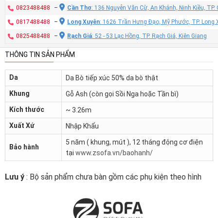
0823488488
–
Cần Thơ
: 136 Nguyễn Văn Cừ, An Khánh, Ninh Kiều, TP
0817488488
–
Long Xuyên
: 1626 Trần Hưng Đạo, Mỹ Phước, TP. Long 
0825488488
–
Rạch Giá
: 52 - 53 Lạc Hồng, TP. Rạch Giá, Kiên Giang
THÔNG TIN SẢN PHẨM
Da
Da Bò tiếp xúc 50% da bò thật
Khung
Gỗ Ash (còn gọi Sồi Nga hoặc Tần bì)
Kích thước
~ 3.26m
Xuất Xứ
Nhập Khẩu
5 năm ( khung, mút ), 12 tháng động cơ điện
Bảo hành
tại
www.zsofa.vn/baohanh/
Lưu ý
: Bộ sản phẩm chưa bàn gồm các phụ kiện theo hình