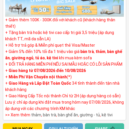
+ Giảm thêm 100K - 300K đối với khách cũ (khách hàng thân
thiết)
+ Tặng bàn trà hoặc kệ tivi cao cấp trị giá 3,5 triệu (áp dụng
khách TT, mã da sẵn LA)
+ Hỗ trợ trả góp & Miễn phí quẹt thẻ Visa/Master
+ Giảm 5% đến 10% tối đa 1 triệu vào giá
bàn trà
,
thảm
,
bàn ghế
ăn
,
giường ngủ
,
tủ áo
,
kệ tivi
khi mua kèm sofa
+ ĐỔI TRẢ HÀNG MIỄN PHÍ NẾU SAI MẪU HOẶC CÓ LỖI SẢN PHẨM
+
Giao hàng từ 07/08/2026 đến 10/08/2026
+
Miễn Phí Vận Chuyển nội thành
(*)
+
Giao Hàng và Lắp Đặt Toàn Quốc
34 tỉnh thành đến tận nhà
khách hàng
+ Giao Hàng Cấp Tốc nội thành Chỉ từ 2H (áp dụng hàng có sẵn)
Lưu ý: chỉ áp dụng khi đặt mua trong hôm nay 07/08/2026, không
áp dụng với các chương trình KM khác
>> Xem thêm
thảm
,
bàn trà
,
bàn ghế ăn
,
giường - tủ
,
kệ tivi