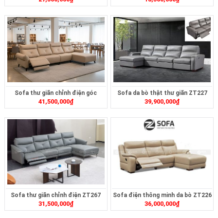
ZT2624
Sofa thư giãn chỉnh điện góc
Sofa da bò thật thư giãn ZT227
41,500,000
₫
39,900,000
₫
ZT252
Sofa thư giãn chỉnh điện ZT267
Sofa điện thông minh da bò ZT226
31,500,000
₫
36,000,000
₫