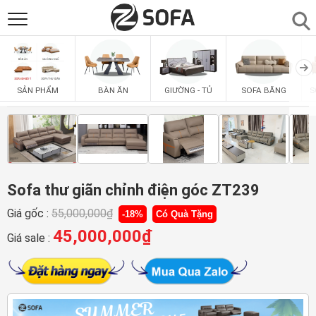
SẢN PHẨM
▼
BÀN ĂN
GIƯỜNG - TỦ
SOFA BĂNG
S
SẢN PHẨM
SOFAS
▼
PHÒNG ĂN
▼
PHÒNG NGỦ
Sofa thư giãn chỉnh điện góc ZT239
▼
Giá gốc :
55,000,000
₫
-18%
Có Quà Tặng
PHÒNG KHÁCH
▼
45,000,000
₫
Giá sale :
LIÊN HỆ