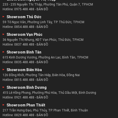
276 - 274 Ngô Gia Tự, Phường 4, Quận 10, TP.HCM
Hotline:
0878.488.488
-
BẢN ĐỒ
Showroom An Phú
Số 8 Lương Định Của, Phường An Phú, Quận 2, TP.HCM
Hotline:
0922.488.488
-
BẢN ĐỒ
Showroom Nguyễn Thị Thập
233 - 235 Nguyễn Thị Thập, Phường Tân Phú, Quận 7, TP.HCM
Hotline:
0975.488.488
-
BẢN ĐỒ
Showroom Thủ Đức
59 Tô Ngọc Vân, Phường Linh Tây, TP. Thủ Đức, TP.HCM
Hotline:
0854.488.488
-
BẢN ĐỒ
Showroom Vạn Phúc
36 Nguyễn Thị Nhung, KĐT Vạn Phúc, Thủ Đức, TP.HCM
Hotline:
0837.488.488
-
BẢN ĐỒ
Showroom Bình Tân
615 Kinh Dương Vương, Phường An Lạc, Bình Tân, TP.HCM
Hotline:
0835.488.488
-
BẢN ĐỒ
Showroom Biên Hòa
126 Đồng Khởi, Phường Tân Hiệp, Biên Hòa, Đồng Nai
Hotline:
0815.488.488
-
BẢN ĐỒ