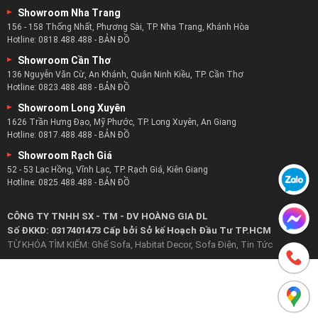
Showroom Bình Dương
415 Lê Hồng Phong, Phường Phú Hòa, Thủ Dầu Một, Bình Dương
Hotline:
0921.488.488
-
BẢN ĐỒ
Showroom Phan Thiết
217 Trần Hưng Đạo, Phú Thủy, TP. Phan Thiết, Bình Thuận
Hotline:
0829.488.488
-
BẢN ĐỒ
Showroom Nha Trang
156 - 158 Thống Nhất, Phương Sài, TP. Nha Trang, Khánh Hòa
Hotline:
0818.488.488
-
BẢN ĐỒ
Showroom Cần Thơ
136 Nguyễn Văn Cừ, An Khánh, Quận Ninh Kiều, TP. Cần Thơ
Hotline:
0823.488.488
-
BẢN ĐỒ
Showroom Long Xuyên
1626 Trần Hưng Đạo, Mỹ Phước, TP. Long Xuyên, An Giang
Hotline:
0817.488.488
-
BẢN ĐỒ
Showroom Rạch Giá
52 - 53 Lạc Hồng, Vĩnh Lạc, TP. Rạch Giá, Kiên Giang
Hotline:
0825.488.488
-
BẢN ĐỒ
CÔNG TY TNHH SX - TM - DV HOÀNG GIA DL
Số ĐKKD: 0317401473 Cấp bởi Sở kế Hoạch Đầu Tư TP.HCM