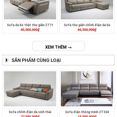
Sofa da bò thật thư giãn ZT71
Sofa thư giãn chỉnh điện da bò
45,000,000
₫
46,500,000
₫
ZT2621
XEM THÊM →
SẢN PHẨM CÙNG LOẠI
Sofa chỉnh điện da sinh thái
Sofa điện thông minh ZT334
27,500,000
₫
18,500,000
₫