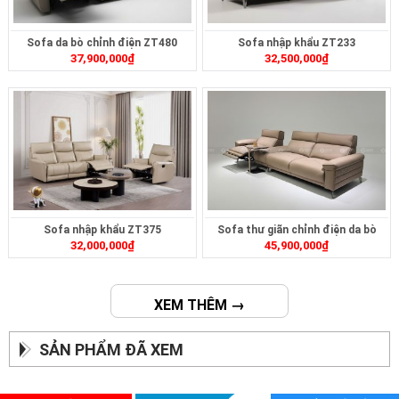
Sofa da bò chỉnh điện ZT480
Sofa nhập khẩu ZT233
37,900,000
₫
32,500,000
₫
Sofa nhập khẩu ZT375
Sofa thư giãn chỉnh điện da bò
32,000,000
₫
45,900,000
₫
ZT268
XEM THÊM →
SẢN PHẨM ĐÃ XEM