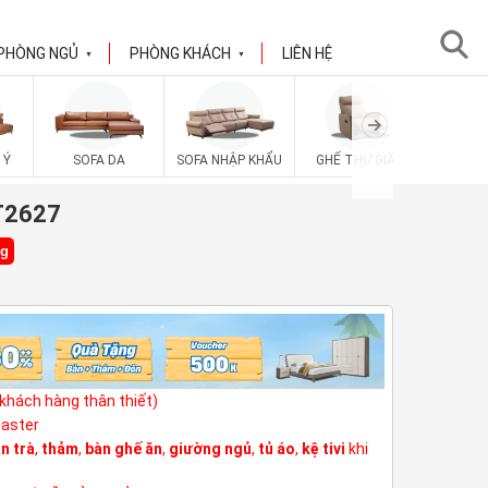
PHÒNG NGỦ
PHÒNG KHÁCH
LIÊN HỆ
▼
▼
 Ý
SOFA DA
SOFA NHẬP KHẨU
GHẾ THƯ GIÃN
SOFA V
ZT2627
ng
(khách hàng thân thiết)
Master
n trà
,
thảm
,
bàn ghế ăn
,
giường ngủ
,
tủ áo
,
kệ tivi
khi