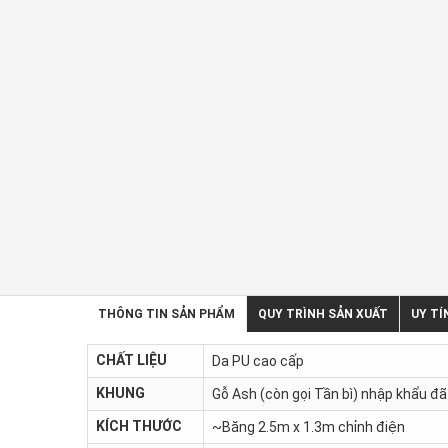
THÔNG TIN SẢN PHẨM
QUY TRÌNH SẢN XUẤT
UY TÍ
CHẤT LIỆU
Da PU cao cấp
KHUNG
Gỗ Ash (còn gọi Tần bì) nhập khẩu đ
KÍCH THƯỚC
~Băng 2.5m x 1.3m chỉnh điện