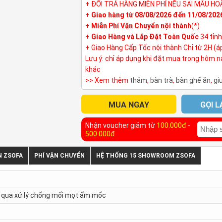
+ ĐỔI TRẢ HÀNG MIỄN PHÍ NẾU SAI MẪU HO
+
Giao hàng từ 08/08/2026 đến 11/08/202
+
Miễn Phí Vận Chuyển nội thành
(*)
+
Giao Hàng và Lắp Đặt Toàn Quốc
34 tỉn
+ Giao Hàng Cấp Tốc nội thành Chỉ từ 2H (á
Lưu ý: chỉ áp dụng khi đặt mua trong hôm 
khác
>> Xem thêm
thảm
,
bàn trà
,
bàn ghế ăn
,
gi
MUA NGAY
GỌI L
Nhận voucher giảm từ
100.000đ -
500.000đ
N ZSOFA
PHÍ VẬN CHUYỂN
HỆ THỐNG 15 SHOWROOM ZSOFA
ã qua xử lý chống mối mọt ẩm mốc