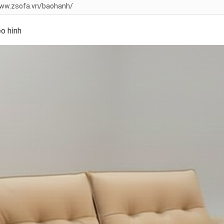
ww.zsofa.vn/baohanh/
o hình