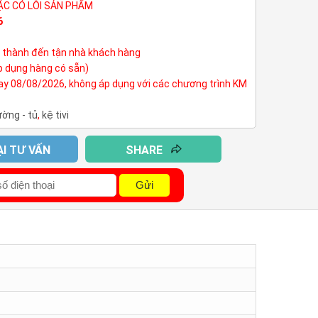
ẶC CÓ LỖI SẢN PHẨM
6
h thành đến tận nhà khách hàng
p dụng hàng có sẵn)
nay 08/08/2026, không áp dụng với các chương trình KM
ường - tủ
,
kệ tivi
ẠI TƯ VẤN
SHARE
Gửi