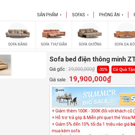
SẢN PHẨM
SOFAS
PHÒNG ĂN
▼
▼
▼
SOFA BĂNG
SOFA THƯ GIÃN
SOFA GIƯỜNG
SOFA DA BÒ
Sofa bed điện thông minh 
Giá gốc :
29,000,000
₫
-31%
Có Quà Tặ
19,900,000
₫
Giá sale :
+ Giảm thêm 100K - 300K đối với khách cũ 
+ Hỗ trợ trả góp & Miễn phí quẹt thẻ Visa/
+ Giảm 5% đến 10% tối đa 1 triệu vào giá
bà
mua kèm sofa