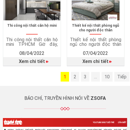
style tối giản là điều
thường hay […]
không đơn […]
Thi công nội thất căn hộ mini
Thiết kế nội thất phòng ngủ
cho người độc thân
Thi công nội thất căn hộ
Thiết kế nội thất phòng
mini TPHCM Giờ đây,
ngủ cho người độc thân
những căn hộ mini mọc
Thường ngày mọi người
08/04/2022
07/04/2022
lên ngày càng nhiều để
vẫn hay nói đùa với nhau
đáp ứng nhu cầu chỗ ở
là thà FA còn hơn F0. Nếu
Xem chi tiết
Xem chi tiết
cho cư dân thành phố. Và
FA thì chúng ta vẫn có
ai nâý cũng đều muốn
thể tha hồ tung tăng vui
căn hộ nhà mình trở nên
vẻ, và có nhiều thời gian
xinh đẹp, sang trọng. Vậy
1
dành cho bản thân mình
2
3
…
10
Tiếp
thì đừng chờ đợi nữa,
hơn. Phải yêu bản thân […]
đọc bài […]
BÁO CHÍ, TRUYỀN HÌNH NÓI VỀ
ZSOFA