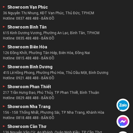
Showroom Vạn Phúc
36 Nguyễn Thị Nhung, KĐT Vạn Phúc, Thủ Đức, TP.HCM
Hotline:
0837.488.488
-
BẢN ĐỒ
Showroom Bình Tân
615 Kinh Dương Vương, Phường An Lạc, Bình Tân, TP.HCM
Hotline:
0835.488.488
-
BẢN ĐỒ
Showroom Biên Hòa
126 Đồng Khởi, Phường Tân Hiệp, Biên Hòa, Đồng Nai
Hotline:
0815.488.488
-
BẢN ĐỒ
Showroom Bình Dương
415 Lê Hồng Phong, Phường Phú Hòa, Thủ Dầu Một, Bình Dương
Hotline:
0921.488.488
-
BẢN ĐỒ
Showroom Phan Thiết
217 Trần Hưng Đạo, Phú Thủy, TP. Phan Thiết, Bình Thuận
Hotline:
0829.488.488
-
BẢN ĐỒ
Showroom Nha Trang
156 - 158 Thống Nhất, Phương Sài, TP. Nha Trang, Khánh Hòa
Hotline:
0818.488.488
-
BẢN ĐỒ
Showroom Cần Thơ
136 Nguyễn Văn Cừ, An Khánh, Quận Ninh Kiều, TP. Cần Thơ