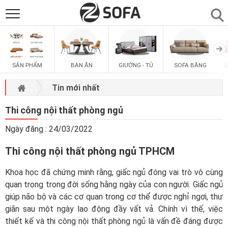
SẢN PHẨM
▼
SẢN PHẨM
BÀN ĂN
GIƯỜNG - TỦ
SOFA BĂNG
S
SOFAS
▼
Tin mới nhất
PHÒNG ĂN
▼
Thi công nội thất phòng ngủ
Ngày đăng : 24/03/2022
PHÒNG NGỦ
▼
Thi công nội thất phòng ngủ TPHCM
PHÒNG KHÁCH
▼
Khoa học đã chứng minh rằng, giấc ngủ đóng vai trò vô cùng
quan trọng trong đời sống hằng ngày của con người. Giấc ngủ
LIÊN HỆ
giúp não bộ và các cơ quan trong cơ thể được nghỉ ngơi, thư
giãn sau một ngày lao động đầy vất vả. Chính vì thế, việc
thiết kế và thi công nội thất phòng ngủ là vấn đề đáng được