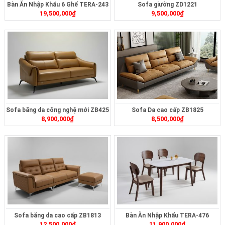
Bàn Ăn Nhập Khẩu 6 Ghế TERA-243
Sofa giường ZD1221
19,500,000
₫
9,500,000
₫
Sofa băng da công nghệ mới ZB425
Sofa Da cao cấp ZB1825
8,900,000
₫
8,500,000
₫
Sofa băng da cao cấp ZB1813
Bàn Ăn Nhập Khẩu TERA-476
12,500,000
₫
11,900,000
₫