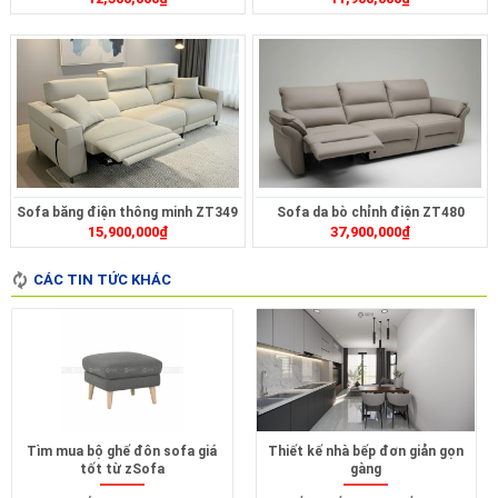
Sofa băng điện thông minh ZT349
Sofa da bò chỉnh điện ZT480
15,900,000
₫
37,900,000
₫
CÁC TIN TỨC KHÁC
Tìm mua bộ ghế đôn sofa giá
Thiết kế nhà bếp đơn giản gọn
tốt từ zSofa
gàng