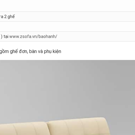
ra 2 ghế
) tại
www.zsofa.vn/baohanh/
 gồm ghế đơn, bàn và phụ kiện