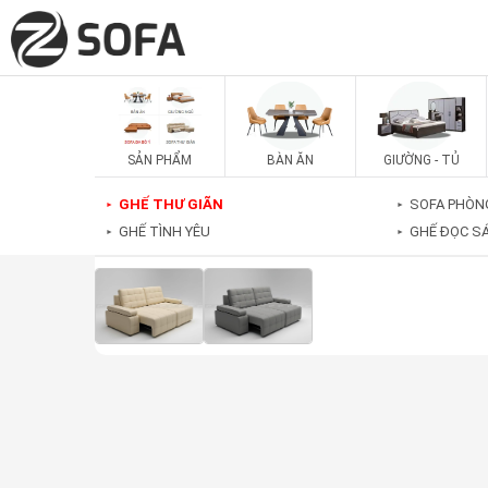
SẢN PHẨM
BÀN ĂN
GIƯỜNG - TỦ
GHẾ THƯ GIÃN
SOFA PHÒN
►
►
GHẾ TÌNH YÊU
GHẾ ĐỌC S
►
►