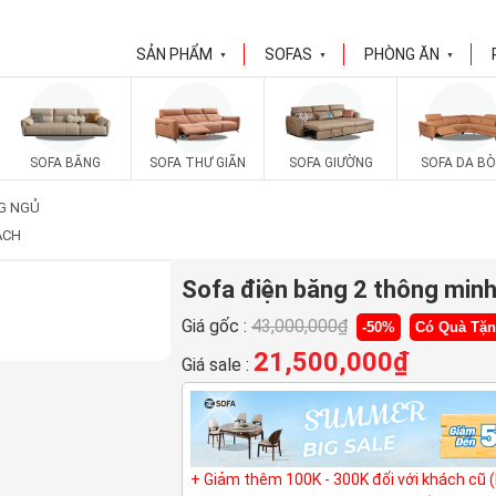
SẢN PHẨM
SOFAS
PHÒNG ĂN
▼
▼
▼
SOFA BĂNG
SOFA THƯ GIÃN
SOFA GIƯỜNG
SOFA DA BÒ
G NGỦ
ÁCH
Sofa điện băng 2 thông min
Giá gốc :
43,000,000
₫
-50%
Có Quà Tặ
21,500,000
₫
Giá sale :
+ Giảm thêm 100K - 300K đối với khách cũ 