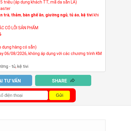
3,5 triệu (áp dụng khách TT, mã da sẵn LA)
Master
n trà
,
thảm
,
bàn ghế ăn
,
giường ngủ
,
tủ áo
,
kệ tivi
khi
ẶC CÓ LỖI SẢN PHẨM
6
p dụng hàng có sẵn)
nay 06/08/2026, không áp dụng với các chương trình KM
ường - tủ
,
kệ tivi
ẠI TƯ VẤN
SHARE
Gửi