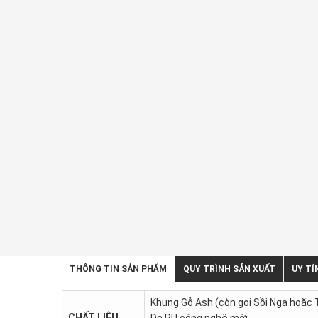
THÔNG TIN SẢN PHẨM
QUY TRÌNH SẢN XUẤT
UY TÍ
Khung Gỗ Ash (còn gọi Sồi Nga hoặc T
CHẤT LIỆU
Da PU công nghệ mới