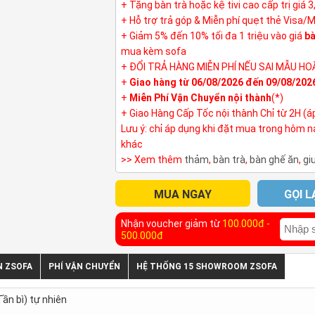
+ Tặng bàn trà hoặc kệ tivi cao cấp trị giá 
+ Hỗ trợ trả góp & Miễn phí quẹt thẻ Visa/
+ Giảm 5% đến 10% tối đa 1 triệu vào giá
bà
mua kèm sofa
+ ĐỔI TRẢ HÀNG MIỄN PHÍ NẾU SAI MẪU HO
+
Giao hàng từ 06/08/2026 đến 09/08/202
+
Miễn Phí Vận Chuyển nội thành
(*)
+ Giao Hàng Cấp Tốc nội thành Chỉ từ 2H (á
Lưu ý: chỉ áp dụng khi đặt mua trong hôm 
khác
>> Xem thêm
thảm
,
bàn trà
,
bàn ghế ăn
,
gi
MUA NGAY
GỌI L
Nhận voucher giảm từ
100.000đ -
500.000đ
N ZSOFA
PHÍ VẬN CHUYỂN
HỆ THỐNG 15 SHOWROOM ZSOFA
ần bì) tự nhiên