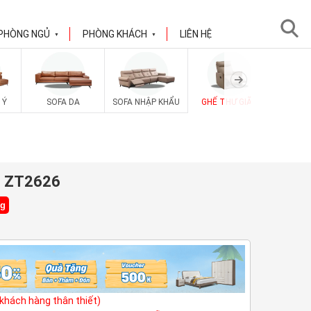
PHÒNG NGỦ
PHÒNG KHÁCH
LIÊN HỆ
▼
▼
SOFA V
 Ý
SOFA DA
SOFA NHẬP KHẨU
GHẾ THƯ GIÃN
h ZT2626
ng
(khách hàng thân thiết)