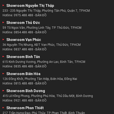
phẩm nội thất phòng ngủ mình làm ra.
HỆ THỐNG 15 SHOWROOM
Showroom Ngô Gia Tự
276 - 274 Ngô Gia Tự, Phường 4, Quận 10, TP.HCM
Hotline:
0878.488.488
-
BẢN ĐỒ
Showroom An Phú
Số 8 Lương Định Của, Phường An Phú, Quận 2, TP.HCM
Hotline:
0922.488.488
-
BẢN ĐỒ
Showroom Nguyễn Thị Thập
233 - 235 Nguyễn Thị Thập, Phường Tân Phú, Quận 7, TP.HCM
Hotline:
0975.488.488
-
BẢN ĐỒ
Showroom Thủ Đức
59 Tô Ngọc Vân, Phường Linh Tây, TP. Thủ Đức, TP.HCM
Hotline:
0854.488.488
-
BẢN ĐỒ
Showroom Vạn Phúc
36 Nguyễn Thị Nhung, KĐT Vạn Phúc, Thủ Đức, TP.HCM
Hotline:
0837.488.488
-
BẢN ĐỒ
Showroom Bình Tân
615 Kinh Dương Vương, Phường An Lạc, Bình Tân, TP.HCM
Hotline:
0835.488.488
-
BẢN ĐỒ