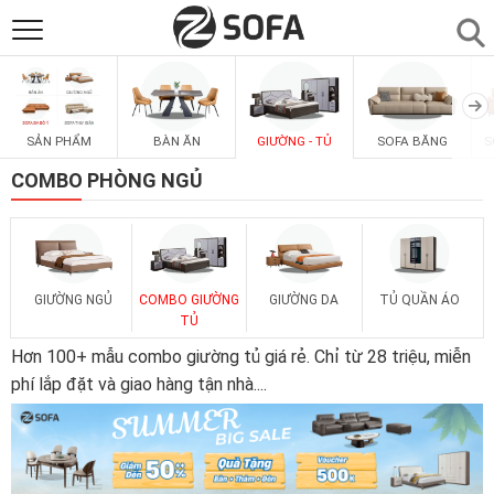
SẢN PHẨM
▼
BÀN ĂN
GIƯỜNG - TỦ
SOFA BĂNG
S
SẢN PHẨM
SOFAS
▼
COMBO PHÒNG NGỦ
PHÒNG ĂN
▼
PHÒNG NGỦ
▼
GIƯỜNG NGỦ
COMBO GIƯỜNG
GIƯỜNG DA
TỦ QUẦN ÁO
TỦ
Hơn 100+ mẫu combo giường tủ giá rẻ. Chỉ từ 28 triệu, miễn
PHÒNG KHÁCH
▼
phí lắp đặt và giao hàng tận nhà.
...
LIÊN HỆ