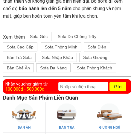
thân thiện với không gian gia đình hiện đại. Bộ sofa đi kèm
chế độ
bảo hành lên đến 5 năm
cho phần khung và nệm
mút, giúp bạn hoàn toàn yên tâm khi lựa chọn.
Xem thêm
Sofa Góc
Sofa Da Chống Trầy
Sofa Cao Cấp
Sofa Thông Minh
Sofa Điện
Bàn Trà Sofa
Sofa Nhập Khẩu
Sofa Giường
Bàn Ghế Ăn
Sofa Đa Năng
Sofa Phòng Khách
Nhận voucher giảm từ
Gửi
100.000đ - 500.000đ
Danh Mục Sản Phẩm Liên Quan
BÀN ĂN
BÀN TRÀ
GIƯỜNG NGỦ