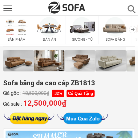
SẢN PHẨM
▼
BÀN ĂN
GIƯỜNG - TỦ
SOFA BĂNG
S
SẢN PHẨM
SOFAS
▼
PHÒNG ĂN
▼
PHÒNG NGỦ
Sofa băng da cao cấp ZB1813
▼
Giá gốc :
18,500,000
₫
-32%
Có Quà Tặng
PHÒNG KHÁCH
▼
12,500,000
₫
Giá sale :
LIÊN HỆ