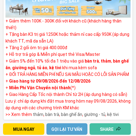
+ Giảm thêm 100K - 300K đối với khách cũ (khách hàng thân
thiết)
+ Tặng bàn K3 trị giá 1250K hoặc thảm nỉ cao cấp 950K (áp dụng
khách TT, mã da sẵn LA)
+ Tặng 2 gối ôm trị giá 400.000đ
+ Hỗ trợ trả góp & Miễn phí quẹt thẻ Visa/Master
+ Giảm 5% đến 10% tối đa 1 triệu vào giá
bàn trà
,
thảm
,
bàn ghế
ăn
,
giường ngủ
,
tủ áo
,
kệ tivi
khi mua kèm sofa
+ ĐỔI TRẢ HÀNG MIỄN PHÍ NẾU SAI MẪU HOẶC CÓ LỖI SẢN PHẨM
+
Giao hàng từ 09/08/2026 đến 12/08/2026
+
Miễn Phí Vận Chuyển nội thành
(*)
+ Giao Hàng Cấp Tốc nội thành Chỉ từ 2H (áp dụng hàng có sẵn)
Lưu ý: chỉ áp dụng khi đặt mua trong hôm nay 09/08/2026, không
áp dụng với các chương trình KM khác
>> Xem thêm
thảm
,
bàn trà
,
bàn ghế ăn
,
giường - tủ
,
kệ tivi
MUA NGAY
GỌI LẠI TƯ VẤN
SHARE