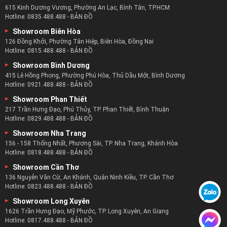
615 Kinh Dương Vương, Phường An Lạc, Bình Tân, TP.HCM
Hotline:
0835.488.488
-
BẢN ĐỒ
Showroom Biên Hòa
126 Đồng Khởi, Phường Tân Hiệp, Biên Hòa, Đồng Nai
Hotline:
0815.488.488
-
BẢN ĐỒ
Showroom Bình Dương
415 Lê Hồng Phong, Phường Phú Hòa, Thủ Dầu Một, Bình Dương
Hotline:
0921.488.488
-
BẢN ĐỒ
Showroom Phan Thiết
217 Trần Hưng Đạo, Phú Thủy, TP. Phan Thiết, Bình Thuận
Hotline:
0829.488.488
-
BẢN ĐỒ
Showroom Nha Trang
156 - 158 Thống Nhất, Phương Sài, TP. Nha Trang, Khánh Hòa
Hotline:
0818.488.488
-
BẢN ĐỒ
Showroom Cần Thơ
136 Nguyễn Văn Cừ, An Khánh, Quận Ninh Kiều, TP. Cần Thơ
Hotline:
0823.488.488
-
BẢN ĐỒ
Showroom Long Xuyên
1626 Trần Hưng Đạo, Mỹ Phước, TP. Long Xuyên, An Giang
Hotline:
0817.488.488
-
BẢN ĐỒ