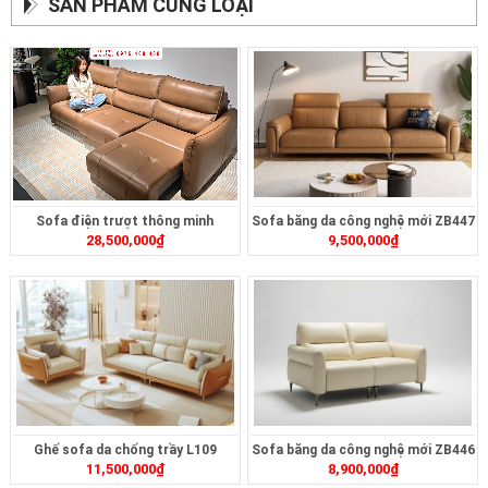
SẢN PHẨM CÙNG LOẠI
Sofa điện trượt thông minh
Sofa băng da công nghệ mới ZB447
28,500,000
₫
9,500,000
₫
ZT2628
Ghế sofa da chống trầy L109
Sofa băng da công nghệ mới ZB446
11,500,000
₫
8,900,000
₫