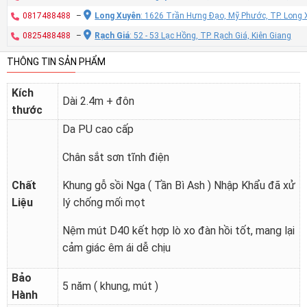
0817488488
–
Long Xuyên
: 1626 Trần Hưng Đạo, Mỹ Phước, TP. Long 
0825488488
–
Rạch Giá
: 52 - 53 Lạc Hồng, TP. Rạch Giá, Kiên Giang
THÔNG TIN SẢN PHẨM
Kích
Dài 2.4m + đôn
thước
Da PU cao cấp
Chân sắt sơn tĩnh điện
Chất
Khung gỗ sồi Nga ( Tần Bì Ash ) Nhập Khẩu đã xử
Liệu
lý chống mối mọt
Nệm mút D40 kết hợp lò xo đàn hồi tốt, mang lại
cảm giác êm ái dễ chịu
Bảo
5 năm ( khung, mút )
Hành