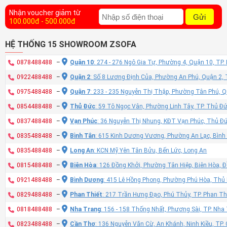
Nhận voucher giảm từ
Gửi
100.000đ - 500.000đ
HỆ THỐNG 15 SHOWROOM ZSOFA
0878488488
–
Quận 10
: 274 - 276 Ngô Gia Tự, Phường 4, Quận 10, TP
0922488488
–
Quận 2
: Số 8 Lương Định Của, Phường An Phú, Quận 2,
0975488488
–
Quận 7
: 233 - 235 Nguyễn Thị Thập, Phường Tân Phú, 
0854488488
–
Thủ Đức
: 59 Tô Ngọc Vân, Phường Linh Tây, TP. Thủ Đ
0837488488
–
Vạn Phúc
: 36 Nguyễn Thị Nhung, KĐT Vạn Phúc, Thủ Đ
0835488488
–
Bình Tân
: 615 Kinh Dương Vương, Phường An Lạc, Bình
0835488488
–
Long An
: KCN Mỹ Yên Tân Bửu, Bến Lức, Long An
0815488488
–
Biên Hòa
: 126 Đồng Khởi, Phường Tân Hiệp, Biên Hòa, 
0921488488
–
Bình Dương
: 415 Lê Hồng Phong, Phường Phú Hòa, Thủ
0829488488
–
Phan Thiết
: 217 Trần Hưng Đạo, Phú Thủy, TP. Phan Th
0818488488
–
Nha Trang
: 156 - 158 Thống Nhất, Phương Sài, TP. Nh
0823488488
–
Cần Thơ
: 136 Nguyễn Văn Cừ, An Khánh, Ninh Kiều, TP