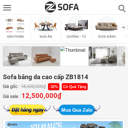
SẢN PHẨM
▼
BÀN ĂN
GIƯỜNG - TỦ
SOFA BĂNG
S
SẢN PHẨM
SOFAS
▼
PHÒNG ĂN
▼
PHÒNG NGỦ
Sofa băng da cao cấp ZB1814
▼
Giá gốc :
18,500,000
₫
-32%
Có Quà Tặng
PHÒNG KHÁCH
▼
12,500,000
₫
Giá sale :
LIÊN HỆ