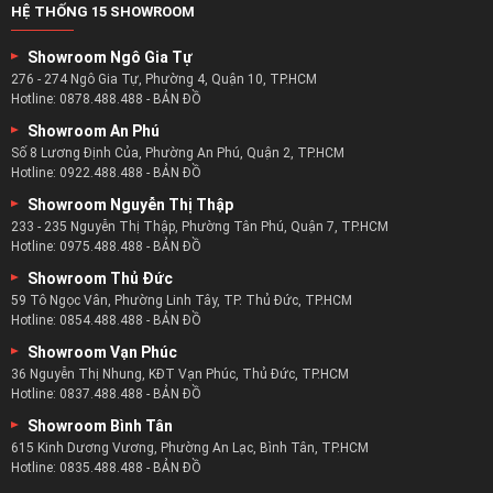
HỆ THỐNG 15 SHOWROOM
Showroom Ngô Gia Tự
276 - 274 Ngô Gia Tự, Phường 4, Quận 10, TP.HCM
Hotline:
0878.488.488
-
BẢN ĐỒ
Showroom An Phú
Số 8 Lương Định Của, Phường An Phú, Quận 2, TP.HCM
Hotline:
0922.488.488
-
BẢN ĐỒ
Showroom Nguyễn Thị Thập
233 - 235 Nguyễn Thị Thập, Phường Tân Phú, Quận 7, TP.HCM
Hotline:
0975.488.488
-
BẢN ĐỒ
Showroom Thủ Đức
59 Tô Ngọc Vân, Phường Linh Tây, TP. Thủ Đức, TP.HCM
Hotline:
0854.488.488
-
BẢN ĐỒ
Showroom Vạn Phúc
36 Nguyễn Thị Nhung, KĐT Vạn Phúc, Thủ Đức, TP.HCM
Hotline:
0837.488.488
-
BẢN ĐỒ
Showroom Bình Tân
615 Kinh Dương Vương, Phường An Lạc, Bình Tân, TP.HCM
Hotline:
0835.488.488
-
BẢN ĐỒ