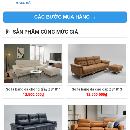
SOFA GỖ
CÁC BƯỚC MUA HÀNG →
SẢN PHẨM CÙNG MỨC GIÁ
Sofa băng da chống trầy ZB1811
Sofa băng da cao cấp ZB1813
12,500,000
₫
12,500,000
₫