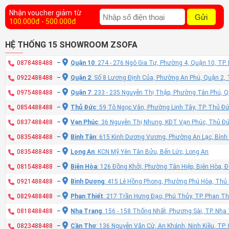
Nhận voucher giảm từ
Gửi
100.000đ - 500.000đ
HỆ THỐNG 15 SHOWROOM ZSOFA
0878488488
–
Quận 10
: 274 - 276 Ngô Gia Tự, Phường 4, Quận 10, TP
0922488488
–
Quận 2
: Số 8 Lương Định Của, Phường An Phú, Quận 2,
0975488488
–
Quận 7
: 233 - 235 Nguyễn Thị Thập, Phường Tân Phú, 
0854488488
–
Thủ Đức
: 59 Tô Ngọc Vân, Phường Linh Tây, TP. Thủ Đ
0837488488
–
Vạn Phúc
: 36 Nguyễn Thị Nhung, KĐT Vạn Phúc, Thủ Đ
0835488488
–
Bình Tân
: 615 Kinh Dương Vương, Phường An Lạc, Bình
0835488488
–
Long An
: KCN Mỹ Yên Tân Bửu, Bến Lức, Long An
0815488488
–
Biên Hòa
: 126 Đồng Khởi, Phường Tân Hiệp, Biên Hòa, 
0921488488
–
Bình Dương
: 415 Lê Hồng Phong, Phường Phú Hòa, Thủ
0829488488
–
Phan Thiết
: 217 Trần Hưng Đạo, Phú Thủy, TP. Phan Th
0818488488
–
Nha Trang
: 156 - 158 Thống Nhất, Phương Sài, TP. Nh
0823488488
–
Cần Thơ
: 136 Nguyễn Văn Cừ, An Khánh, Ninh Kiều, TP