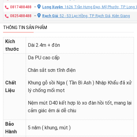
0817488488
–
Long Xuyên
: 1626 Trần Hưng Đạo, Mỹ Phước, TP. Long 
0825488488
–
Rạch Giá
: 52 - 53 Lạc Hồng, TP. Rạch Giá, Kiên Giang
THÔNG TIN SẢN PHẨM
Kích
Dài 2.4m + đôn
thước
Da PU cao cấp
Chân sắt sơn tĩnh điện
Chất
Khung gỗ sồi Nga ( Tần Bì Ash ) Nhập Khẩu đã xử
Liệu
lý chống mối mọt
Nệm mút D40 kết hợp lò xo đàn hồi tốt, mang lại
cảm giác êm ái dễ chịu
Bảo
5 năm ( khung, mút )
Hành