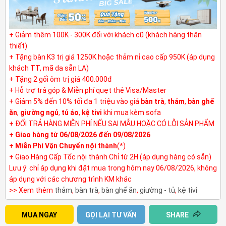
+ Giảm thêm 100K - 300K đối với khách cũ (khách hàng thân
thiết)
+ Tặng bàn K3 trị giá 1250K hoặc thảm nỉ cao cấp 950K (áp dụng
khách TT, mã da sẵn LA)
+ Tặng 2 gối ôm trị giá 400.000đ
+ Hỗ trợ trả góp & Miễn phí quẹt thẻ Visa/Master
+ Giảm 5% đến 10% tối đa 1 triệu vào giá
bàn trà
,
thảm
,
bàn ghế
ăn
,
giường ngủ
,
tủ áo
,
kệ tivi
khi mua kèm sofa
+ ĐỔI TRẢ HÀNG MIỄN PHÍ NẾU SAI MẪU HOẶC CÓ LỖI SẢN PHẨM
+
Giao hàng từ 06/08/2026 đến 09/08/2026
+
Miễn Phí Vận Chuyển nội thành
(*)
+ Giao Hàng Cấp Tốc nội thành Chỉ từ 2H (áp dụng hàng có sẵn)
Lưu ý: chỉ áp dụng khi đặt mua trong hôm nay 06/08/2026, không
áp dụng với các chương trình KM khác
>> Xem thêm
thảm
,
bàn trà
,
bàn ghế ăn
,
giường - tủ
,
kệ tivi
MUA NGAY
GỌI LẠI TƯ VẤN
SHARE