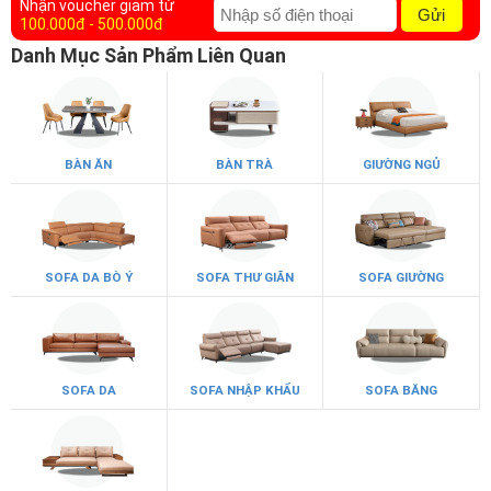
Nhận voucher giảm từ
Gửi
100.000đ - 500.000đ
Danh Mục Sản Phẩm Liên Quan
BÀN ĂN
BÀN TRÀ
GIƯỜNG NGỦ
SOFA DA BÒ Ý
SOFA THƯ GIÃN
SOFA GIƯỜNG
SOFA DA
SOFA NHẬP KHẨU
SOFA BĂNG