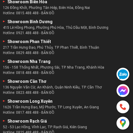
Showroom Biên Hòa
126 Đồng Khởi, Phường Tân Hiệp, Biên Hòa, Đồng Nai
Hotline:
0815.488.488
-
BẢN ĐỒ
Showroom Bình Dương
415 Lê Hồng Phong, Phường Phú Hòa, Thủ Dầu Một, Bình Dương
Hotline:
0921.488.488
-
BẢN ĐỒ
Showroom Phan Thiết
217 Trần Hưng Đạo, Phú Thủy, TP. Phan Thiết, Bình Thuận
Hotline:
0829.488.488
-
BẢN ĐỒ
Showroom Nha Trang
156 - 158 Thống Nhất, Phương Sài, TP. Nha Trang, Khánh Hòa
Hotline:
0818.488.488
-
BẢN ĐỒ
Showroom Cần Thơ
136 Nguyễn Văn Cừ, An Khánh, Quận Ninh Kiều, TP. Cần Thơ
Hotline:
0823.488.488
-
BẢN ĐỒ
Showroom Long Xuyên
1626 Trần Hưng Đạo, Mỹ Phước, TP. Long Xuyên, An Giang
Hotline:
0817.488.488
-
BẢN ĐỒ
Showroom Rạch Giá
52 - 53 Lạc Hồng, Vĩnh Lạc, TP. Rạch Giá, Kiên Giang
Hotline:
0825.488.488
-
BẢN ĐỒ