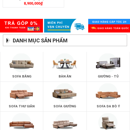
8,900,000
₫
DANH MỤC SẢN PHẨM
SOFA BĂNG
BÀN ĂN
GIƯỜNG - TỦ
SOFA THƯ GIÃN
SOFA GIƯỜNG
SOFA DA BÒ Ý