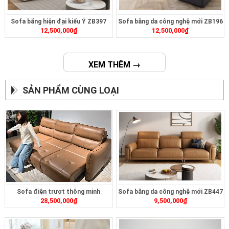
Sofa băng hiện đại kiểu Ý ZB397
Sofa băng da công nghệ mới ZB196
12,500,000
₫
12,500,000
₫
XEM THÊM →
SẢN PHẨM CÙNG LOẠI
Sofa điện trượt thông minh
Sofa băng da công nghệ mới ZB447
28,500,000
₫
9,500,000
₫
ZT2628