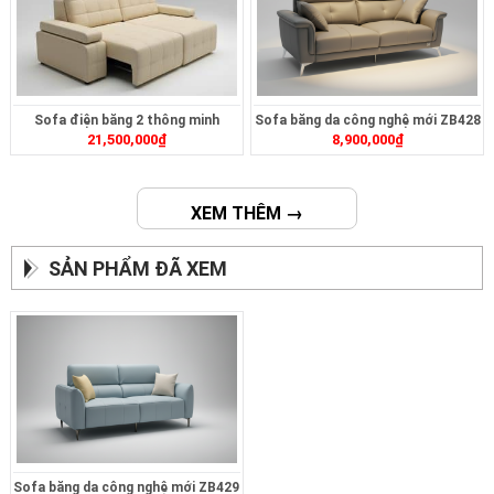
Sofa điện băng 2 thông minh
Sofa băng da công nghệ mới ZB428
21,500,000
₫
8,900,000
₫
ZT2626
XEM THÊM →
SẢN PHẨM ĐÃ XEM
Sofa băng da công nghệ mới ZB429