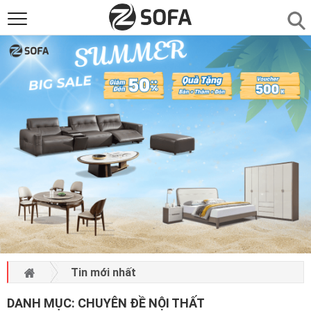
SẢN PHẨM
▼
SOFAS
▼
PHÒNG ĂN
▼
PHÒNG NGỦ
▼
PHÒNG KHÁCH
▼
LIÊN HỆ
Tin mới nhất
DANH MỤC:
CHUYÊN ĐỀ NỘI THẤT