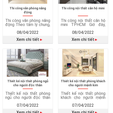
Zsofa nổi tiếng
Thi công văn phòng năng
Thi công nội thất căn hộ mini
động
Thi công văn phòng năng
Thi công nội thất căn hộ
động Theo tâm lý chung,
mini TPHCM Giờ đây,
nếu được làm việc trong
những căn hộ mini mọc
08/04/2022
08/04/2022
một không gian tươi trẻ,
lên ngày càng nhiều để
thoải mái, thì tinh thần sẽ
đáp ứng nhu cầu chỗ ở
Xem chi tiết
Xem chi tiết
lên cao. Thái độ làm việc
cho cư dân thành phố. Và
cũng tốt hơn và hiệu quả
ai nâý cũng đều muốn
làm việc sẽ được nâng
căn hộ nhà mình trở nên
lên. Không khó để giải
xinh đẹp, sang trọng. Vậy
thích vì sao các sếp
thì đừng chờ đợi nữa,
thường hay […]
đọc bài […]
Tin tức từ thương hiệu
Tin tức từ thương hiệu
Zsofa nổi tiếng
Zsofa nổi tiếng
Thiết kế nội thất phòng ngủ
Thiết kế nội thất phòng khách
cho người độc thân
cho người mệnh kim
Thiết kế nội thất phòng
Thiết kế nội thất phòng
ngủ cho người độc thân
khách cho người mệnh
Thường ngày mọi người
kim Thiết kế nội thất có
07/04/2022
07/04/2022
vẫn hay nói đùa với nhau
quan trọng không? Câu
là thà FA còn hơn F0. Nếu
trả lời chắc chắn là có rồi
Xem chi tiết
Xem chi tiết