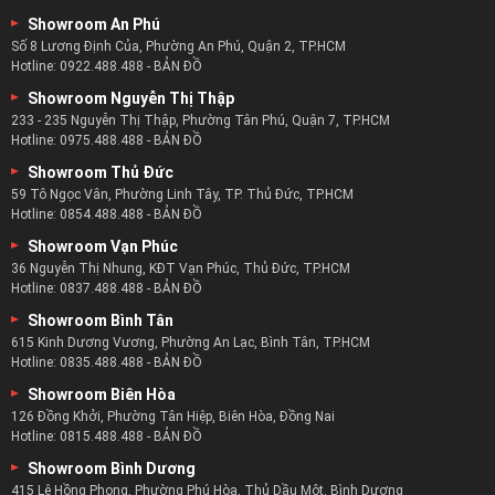
Showroom An Phú
Số 8 Lương Định Của, Phường An Phú, Quận 2, TP.HCM
Hotline:
0922.488.488
-
BẢN ĐỒ
Showroom Nguyễn Thị Thập
233 - 235 Nguyễn Thị Thập, Phường Tân Phú, Quận 7, TP.HCM
Hotline:
0975.488.488
-
BẢN ĐỒ
Showroom Thủ Đức
59 Tô Ngọc Vân, Phường Linh Tây, TP. Thủ Đức, TP.HCM
Hotline:
0854.488.488
-
BẢN ĐỒ
Showroom Vạn Phúc
36 Nguyễn Thị Nhung, KĐT Vạn Phúc, Thủ Đức, TP.HCM
Hotline:
0837.488.488
-
BẢN ĐỒ
Showroom Bình Tân
615 Kinh Dương Vương, Phường An Lạc, Bình Tân, TP.HCM
Hotline:
0835.488.488
-
BẢN ĐỒ
Showroom Biên Hòa
126 Đồng Khởi, Phường Tân Hiệp, Biên Hòa, Đồng Nai
Hotline:
0815.488.488
-
BẢN ĐỒ
Showroom Bình Dương
415 Lê Hồng Phong, Phường Phú Hòa, Thủ Dầu Một, Bình Dương