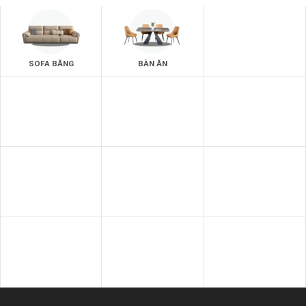
SOFA BĂNG
BÀN ĂN
GIƯỜNG - TỦ
SOFA THƯ GIÃN
SOFA GIƯỜNG
SOFA DA BÒ Ý
SOFA DA
SOFA NHẬP KHẨU
GHẾ THƯ GIÃN
SOFA VĂN PHÒNG
SOFA GỖ
BÀN - KỆ