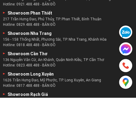
Hotline:
0921.488.488
-
BẢN ĐỒ
Showroom Phan Thiết
217 Trần Hưng Đạo, Phú Thủy, TP. Phan Thiết, Bình Thuận
Hotline:
0829.488.488
-
BẢN ĐỒ
Showroom Nha Trang
156 - 158 Thống Nhất, Phương Sài, TP. Nha Trang, Khánh Hòa
Hotline:
0818.488.488
-
BẢN ĐỒ
Showroom Cần Thơ
136 Nguyễn Văn Cừ, An Khánh, Quận Ninh Kiều, TP. Cần Thơ
Hotline:
0823.488.488
-
BẢN ĐỒ
Showroom Long Xuyên
1626 Trần Hưng Đạo, Mỹ Phước, TP. Long Xuyên, An Giang
Hotline:
0817.488.488
-
BẢN ĐỒ
Showroom Rạch Giá
52 - 53 Lạc Hồng, Vĩnh Lạc, TP. Rạch Giá, Kiên Giang
Hotline:
0825.488.488
-
BẢN ĐỒ
CÔNG TY TNHH SX - TM - DV HOÀNG GIA DL
Số ĐKKD: 0317401473 Cấp bởi Sở kế Hoạch Đầu Tư TP.HCM
TỪ KHÓA TÌM KIẾM:
Ghế Sofa
,
Habitat Decor
,
Sofa Điện
,
Tin Tức