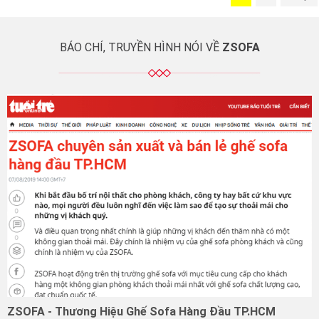
công nội thất biệt thự
thiết kế và trang trí một
trọn gói. […]
cách cẩn trọng, tỉ mỉ
Tin tức từ thương hiệu
nhằm mang […]
Zsofa nổi tiếng
Tin tức từ thương hiệu
BÁO CHÍ, TRUYỀN HÌNH NÓI VỀ
ZSOFA
Zsofa nổi tiếng
ZSOFA - Thương Hiệu Ghế Sofa Hàng Đầu TP.HCM