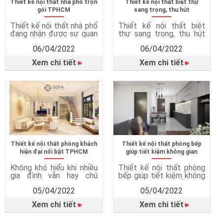
Thiết kế nội thất nhà phố trọn
Thiết kế nội thất biệt thự
gói TPHCM
sang trọng, thu hút
Thiết kế nội thất nhà phố
Thiết kế nội thất biệt
đang nhận được sự quan
thự sang trọng, thu hút
tâm của rất nhiều khách
mọi ánh nhìn Nhắc đến
06/04/2022
06/04/2022
hàng. Đặc biệt là những
một căn biệt thự đẹp thì
khách hàng sống ở thành
không thể bỏ qua yếu tố
Xem chi tiết
Xem chi tiết
phố, những đô thị đông
chính và vô cùng quan
đúc. Mỗi ngôi nhà với mỗi
trọng, chính là việc thiết
cách thiết kế, kiến trúc
kế nội thất biệt thự.
khác nhau sẽ tạo nên sự
Thiết kế nội thất sẽ giúp
khác biệt độc lập. Bên
cho căn biệt thự của bạn
cạnh đó […]
trở […]
Tin tức từ thương hiệu
Tin tức từ thương hiệu
Zsofa nổi tiếng
Zsofa nổi tiếng
Thiết kế nội thất phòng khách
Thiết kế nội thất phòng bếp
hiện đại nổi bật TPHCM
giúp tiết kiệm không gian
Không khó hiểu khi nhiều
Thiết kế nội thất phòng
gia đình vẫn hay chú
bếp giúp tiết kiệm không
trọng đến việc làm đẹp
gian Đây là một giải pháp
05/04/2022
05/04/2022
không gian phòng khách,
hoàn toàn hiện đại và
luôn ưu tiên phòng khách
thông minh, giúp bạn đỡ
Xem chi tiết
Xem chi tiết
trước và dặn dò đơn vị
băn khoăn hơn rất nhiều.
thi công phải làm kỹ ở
Diện tích nhỏ không hẳn