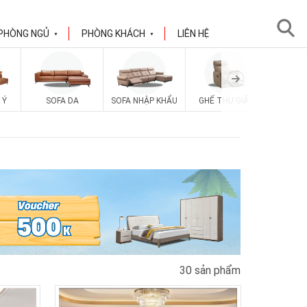
PHÒNG NGỦ
PHÒNG KHÁCH
LIÊN HỆ
▼
▼
SOFA V
 Ý
SOFA DA
SOFA NHẬP KHẨU
GHẾ THƯ GIÃN
30 sản phẩm