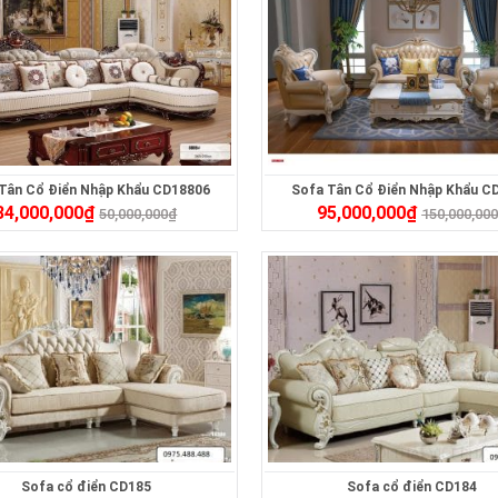
Tân Cổ Điển Nhập Khẩu CD18806
Sofa Tân Cổ Điển Nhập Khẩu C
34,000,000
₫
95,000,000
₫
50,000,000
₫
150,000,00
Sofa cổ điển CD185
Sofa cổ điển CD184