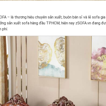
A – là thương hiệu chuyên sản xuất, buôn bán sỉ và lẻ sofa gia
xưởng sản xuất sofa hàng đầu TP.HCM, hiện nay zSOFA.vn đang đư
 phí.