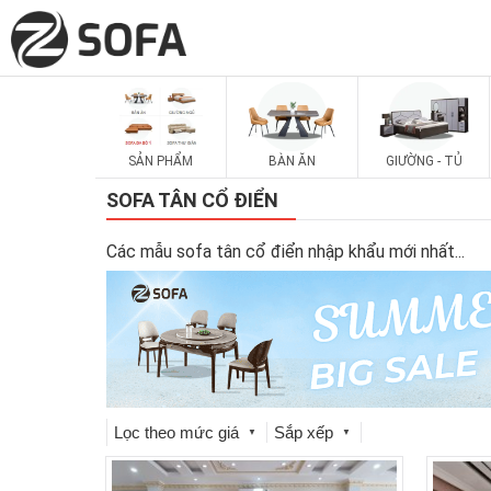
SẢN PHẨM
BÀN ĂN
GIƯỜNG - TỦ
SOFA TÂN CỔ ĐIỂN
Các mẫu sofa tân cổ điển nhập khẩu mới nhất
...
Lọc theo mức giá
Sắp xếp
▼
▼