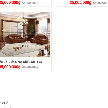
35,000,000
₫
35,000,000
₫
62,000,000
₫
62,000,000
fa Cổ Điển Nhập Khẩu CD1193
65,000,000
₫
72,000,000
₫
C CHÓ