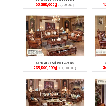
65,000,000
₫
1
90,000,000
₫
Sofa Da Bò Cổ Điển CD6103
239,000,000
₫
3
350,000,000
₫