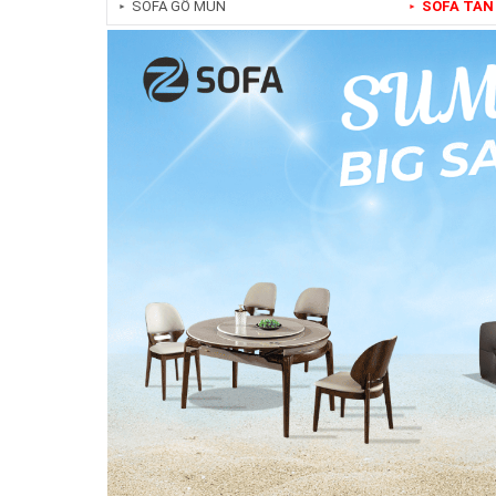
SOFA GỖ MUN
SOFA TÂN
►
►