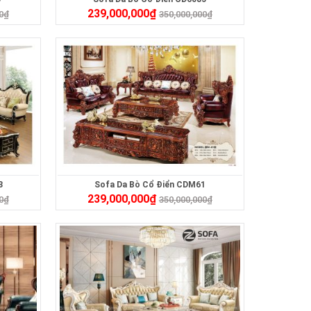
239,000,000
₫
0
₫
350,000,000
₫
3
Sofa Da Bò Cổ Điển CDM61
239,000,000
₫
0
₫
350,000,000
₫