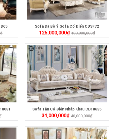
CD65
Sofa Da Bò Ý Sofa Cổ Điển CDSF72
125,000,000
₫
0
₫
180,000,000
₫
D18081
Sofa Tân Cổ Điển Nhập Khẩu CD18635
34,000,000
₫
₫
40,000,000
₫