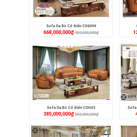
Sofa Da Bò Cổ Điển CD6099
668,000,000
₫
1
950,000,000
₫
Sofa Da Bò Cổ Điển CDH43
Sofa
385,000,000
₫
550,000,000
₫