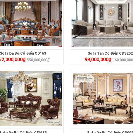
Sofa Da Bò Cổ Điển CD163
Sofa Tân Cổ Điển CDS202
52,000,000
₫
99,000,000
₫
550,000,000
₫
160,000,00
Sofa Da Bò Cổ Điển CDM35
Sofa Da Bò Cổ Điển CD09