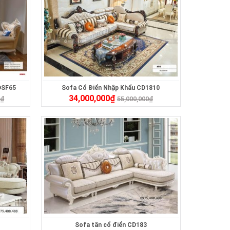
DSF65
Sofa Cổ Điển Nhập Khẩu CD1810
34,000,000
₫
0
₫
55,000,000
₫
Sofa tân cổ điển CD183