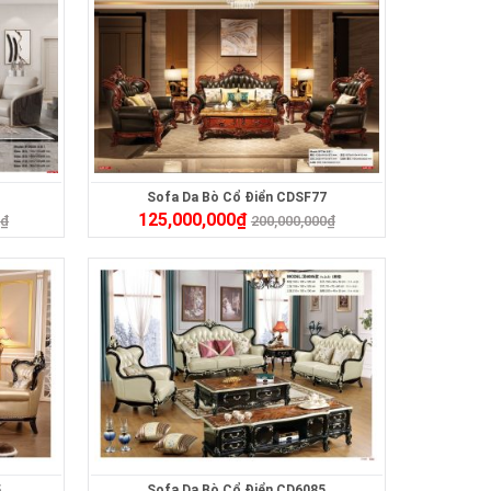
Sofa Da Bò Cổ Điển CDSF77
125,000,000
₫
0
₫
200,000,000
₫
5
Sofa Da Bò Cổ Điển CD6085