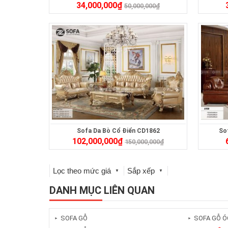
34,000,000
₫
50,000,000
₫
Sofa Da Bò Cổ Điển CD1862
So
102,000,000
₫
150,000,000
₫
Lọc theo mức giá
Sắp xếp
▼
▼
DANH MỤC LIÊN QUAN
SOFA GỖ
SOFA GỖ Ó
►
►