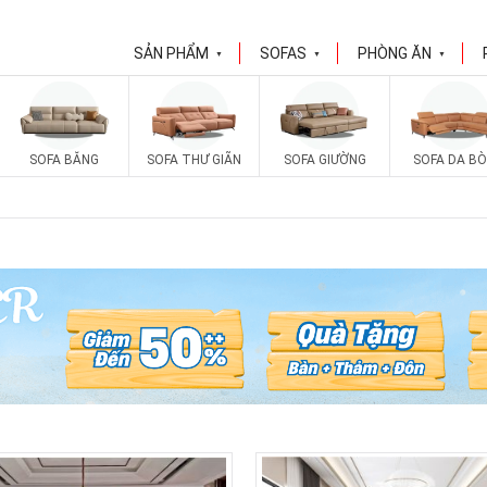
SẢN PHẨM
SOFAS
PHÒNG ĂN
▼
▼
▼
SOFA BĂNG
SOFA THƯ GIÃN
SOFA GIƯỜNG
SOFA DA BÒ