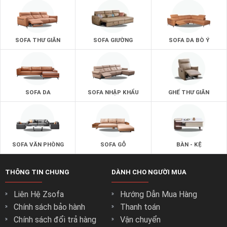
SOFA THƯ GIÃN
SOFA GIƯỜNG
SOFA DA BÒ Ý
SOFA DA
SOFA NHẬP KHẨU
GHẾ THƯ GIÃN
SOFA VĂN PHÒNG
SOFA GỖ
BÀN - KỆ
THÔNG TIN CHUNG
DÀNH CHO NGƯỜI MUA
Liên Hệ Zsofa
Hướng Dẫn Mua Hàng
Chính sách bảo hành
Thanh toán
Chính sách đổi trả hàng
Vận chuyển