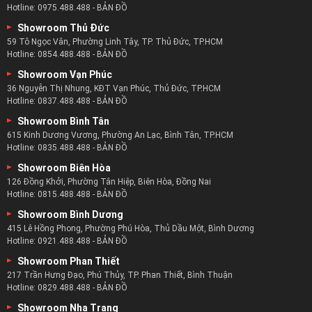
Hotline:
0975.488.488
-
BẢN ĐỒ
Showroom Thủ Đức
59 Tô Ngọc Vân, Phường Linh Tây, TP. Thủ Đức, TP.HCM
Hotline:
0854.488.488
-
BẢN ĐỒ
Showroom Vạn Phúc
36 Nguyễn Thị Nhung, KĐT Vạn Phúc, Thủ Đức, TP.HCM
Hotline:
0837.488.488
-
BẢN ĐỒ
Showroom Bình Tân
615 Kinh Dương Vương, Phường An Lạc, Bình Tân, TP.HCM
Hotline:
0835.488.488
-
BẢN ĐỒ
Showroom Biên Hòa
126 Đồng Khởi, Phường Tân Hiệp, Biên Hòa, Đồng Nai
Hotline:
0815.488.488
-
BẢN ĐỒ
Showroom Bình Dương
415 Lê Hồng Phong, Phường Phú Hòa, Thủ Dầu Một, Bình Dương
Hotline:
0921.488.488
-
BẢN ĐỒ
Showroom Phan Thiết
217 Trần Hưng Đạo, Phú Thủy, TP. Phan Thiết, Bình Thuận
Hotline:
0829.488.488
-
BẢN ĐỒ
Showroom Nha Trang