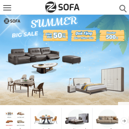
SẢN PHẨM
▼
SOFAS
▼
PHÒNG ĂN
▼
PHÒNG NGỦ
▼
PHÒNG KHÁCH
▼
LIÊN HỆ