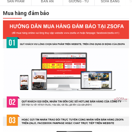
BÀN ĂN
GIƯỜNG - TỦ
SOFA BĂNG
S
SẢN PHẨM
Mua hàng đảm bảo