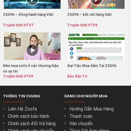
ZSOFA – đồng hành hàng Việt
ZSOFA – kết nối hàng Việt
Truyền hình HTV7
Truyền hình VTV9
Nên mua sofa ở các thương hiệu
Đại Tiệc Mua Sắm Tại ZSOFA
có uy tín
Truyền hình VTV9
Báo Dân Trí
THÔNG TIN CHUNG
DÀNH CHO NGƯỜI MUA
Liên Hệ Zsofa
Hướng Dẫn Mua Hàng
Chính sách bảo hành
Thanh toán
Chính sách đổi trả hàng
Vận chuyển
Chính sách vận chuyển
Theo Dõi Đơn Hàng