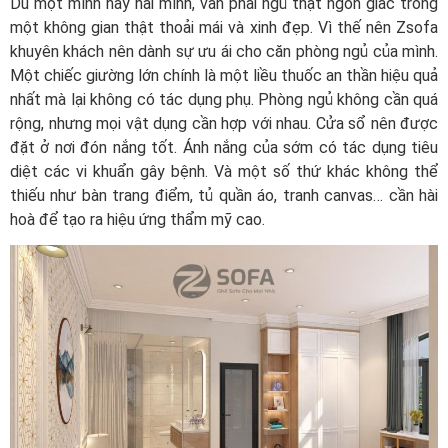
Dù một mình hay hai mình, vẫn phải ngủ thật ngon giấc trong
một không gian thật thoải mái và xinh đẹp. Vì thế nên Zsofa
khuyên khách nên dành sự ưu ái cho căn phòng ngủ của mình.
Một chiếc giường lớn chính là một liều thuốc an thần hiệu quả
nhất mà lại không có tác dụng phụ. Phòng ngủ không cần quá
rộng, nhưng mọi vật dụng cần hợp với nhau. Cửa sổ nên được
đặt ở nơi đón nắng tốt. Ánh nắng của sớm có tác dụng tiêu
diệt các vi khuẩn gây bệnh. Và một số thứ khác không thể
thiếu như bàn trang điểm, tủ quần áo, tranh canvas… cần hài
hoà để tạo ra hiệu ứng thẩm mỹ cao.