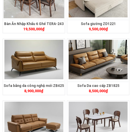
Bàn Ăn Nhập Khẩu 6 Ghế TERA-243
Sofa giường ZD1221
19,500,000
₫
9,500,000
₫
Sofa băng da công nghệ mới ZB425
Sofa Da cao cấp ZB1825
8,900,000
₫
8,500,000
₫