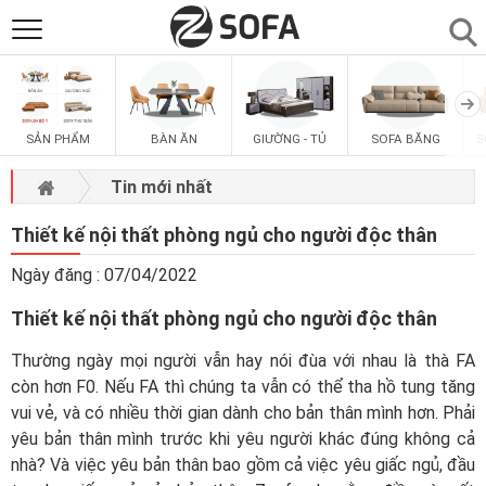
SẢN PHẨM
▼
SẢN PHẨM
BÀN ĂN
GIƯỜNG - TỦ
SOFA BĂNG
S
SOFAS
▼
Tin mới nhất
PHÒNG ĂN
▼
Thiết kế nội thất phòng ngủ cho người độc thân
Ngày đăng : 07/04/2022
PHÒNG NGỦ
▼
Thiết kế nội thất phòng ngủ cho người độc thân
PHÒNG KHÁCH
▼
Thường ngày mọi người vẫn hay nói đùa với nhau là thà FA
còn hơn F0. Nếu FA thì chúng ta vẫn có thể tha hồ tung tăng
vui vẻ, và có nhiều thời gian dành cho bản thân mình hơn. Phải
LIÊN HỆ
yêu bản thân mình trước khi yêu người khác đúng không cả
nhà? Và việc yêu bản thân bao gồm cả việc yêu giấc ngủ, đầu