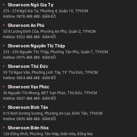
Số 8 Lương Định Của, Phường An Phú, Quận 2, TP.HCM
Hotline:
0922.488.488
-
BẢN ĐỒ
Showroom Nguyễn Thị Thập
233 - 235 Nguyễn Thị Thập, Phường Tân Phú, Quận 7, TP.HCM
Hotline:
0975.488.488
-
BẢN ĐỒ
Showroom Thủ Đức
59 Tô Ngọc Vân, Phường Linh Tây, TP. Thủ Đức, TP.HCM
Hotline:
0854.488.488
-
BẢN ĐỒ
Showroom Vạn Phúc
36 Nguyễn Thị Nhung, KĐT Vạn Phúc, Thủ Đức, TP.HCM
Hotline:
0837.488.488
-
BẢN ĐỒ
Showroom Bình Tân
615 Kinh Dương Vương, Phường An Lạc, Bình Tân, TP.HCM
Hotline:
0835.488.488
-
BẢN ĐỒ
Showroom Biên Hòa
126 Đồng Khởi, Phường Tân Hiệp, Biên Hòa, Đồng Nai
Hotline:
0815.488.488
-
BẢN ĐỒ
Showroom Bình Dương
415 Lê Hồng Phong, Phường Phú Hòa, Thủ Dầu Một, Bình Dương
Hotline:
0921.488.488
-
BẢN ĐỒ