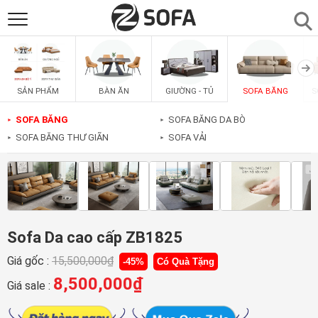
SẢN PHẨM
▼
BÀN ĂN
GIƯỜNG - TỦ
SOFA BĂNG
S
SẢN PHẨM
SOFAS
▼
SOFA BĂNG
SOFA BĂNG DA BÒ
►
►
SOFA BĂNG THƯ GIÃN
SOFA VẢI
►
►
PHÒNG ĂN
▼
PHÒNG NGỦ
▼
PHÒNG KHÁCH
▼
Sofa Da cao cấp ZB1825
Giá gốc :
15,500,000
₫
-45%
Có Quà Tặng
LIÊN HỆ
8,500,000
₫
Giá sale :