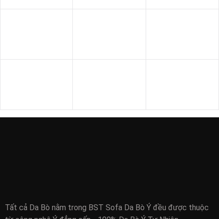
SOFA VĂN PHÒNG
SOFA GỖ
BÀN - KỆ
Tất cả Da Bò nằm trong BST Sofa Da Bò Ý đều được thuộc
từ công nghệ Ý đẳng cấp - 100% Da Bò Ý Tự Nhiên
THÔNG TIN CHUNG
DÀNH CHO NGƯỜI MUA