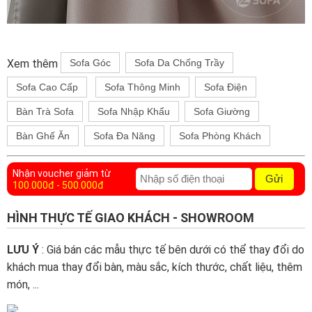
Xem thêm
Sofa Góc
Sofa Da Chống Trầy
Sofa Cao Cấp
Sofa Thông Minh
Sofa Điện
Bàn Trà Sofa
Sofa Nhập Khẩu
Sofa Giường
Bàn Ghế Ăn
Sofa Đa Năng
Sofa Phòng Khách
Nhận voucher giảm từ
Gửi
100.000đ - 500.000đ
HÌNH THỰC TẾ GIAO KHÁCH - SHOWROOM
LƯU Ý
: Giá bán các mẫu thực tế bên dưới có thể thay đổi do
khách mua thay đổi bàn, màu sắc, kích thước, chất liệu, thêm
món, ...