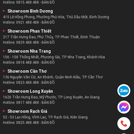
Showroom Phan Thiết
217 Trần Hưng Đạo, Phú Thủy, TP. Phan Thiết, Bình Thuận
Hotline:
0829.488.488
-
BẢN ĐỒ
Showroom Nha Trang
156 - 158 Thống Nhất, Phương Sài, TP. Nha Trang, Khánh Hòa
Hotline:
0818.488.488
-
BẢN ĐỒ
Showroom Cần Thơ
136 Nguyễn Văn Cừ, An Khánh, Quận Ninh Kiều, TP. Cần Thơ
Hotline:
0823.488.488
-
BẢN ĐỒ
Showroom Long Xuyên
1626 Trần Hưng Đạo, Mỹ Phước, TP. Long Xuyên, An Giang
Hotline:
0817.488.488
-
BẢN ĐỒ
Showroom Rạch Giá
52 - 53 Lạc Hồng, Vĩnh Lạc, TP. Rạch Giá, Kiên Giang
Hotline:
0825.488.488
-
BẢN ĐỒ
CÔNG TY TNHH SX - TM - DV HOÀNG GIA DL
Số ĐKKD: 0317401473 Cấp bởi Sở kế Hoạch Đầu Tư TP.HCM
TỪ KHÓA TÌM KIẾM:
Ghế Sofa
,
Habitat Decor
,
Sofa Điện
,
Tin Tức