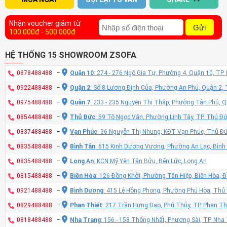
Nhận voucher giảm từ
Gửi
100.000đ - 500.000đ
HỆ THỐNG 15 SHOWROOM ZSOFA
0878488488
–
Quận 10
: 274 - 276 Ngô Gia Tự, Phường 4, Quận 10, TP
0922488488
–
Quận 2
: Số 8 Lương Định Của, Phường An Phú, Quận 2,
0975488488
–
Quận 7
: 233 - 235 Nguyễn Thị Thập, Phường Tân Phú, 
0854488488
–
Thủ Đức
: 59 Tô Ngọc Vân, Phường Linh Tây, TP. Thủ Đ
0837488488
–
Vạn Phúc
: 36 Nguyễn Thị Nhung, KĐT Vạn Phúc, Thủ Đ
0835488488
–
Bình Tân
: 615 Kinh Dương Vương, Phường An Lạc, Bình
0835488488
–
Long An
: KCN Mỹ Yên Tân Bửu, Bến Lức, Long An
0815488488
–
Biên Hòa
: 126 Đồng Khởi, Phường Tân Hiệp, Biên Hòa, 
0921488488
–
Bình Dương
: 415 Lê Hồng Phong, Phường Phú Hòa, Thủ
0829488488
–
Phan Thiết
: 217 Trần Hưng Đạo, Phú Thủy, TP. Phan Th
0818488488
–
Nha Trang
: 156 - 158 Thống Nhất, Phương Sài, TP. Nh