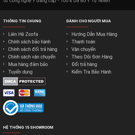
Liên Hệ Zsofa
Hướng Dẫn Mua Hàng
Chính sách bảo hành
Thanh toán
Chính sách đổi trả hàng
Vận chuyển
Chính sách vận chuyển
Theo Dõi Đơn Hàng
Mua hàng đảm bảo
Đổi trả hàng
Tuyển dụng
Kiểm Tra Bảo Hành
HỆ THỐNG 15 SHOWROOM
Showroom Ngô Gia Tự
276 - 274 Ngô Gia Tự, Phường 4, Quận 10, TP.HCM
Hotline:
0878.488.488
-
BẢN ĐỒ
Showroom An Phú