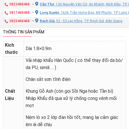
0823488488
–
Cần Thơ
: 136 Nguyễn Văn Cừ, An Khánh, Ninh Kiều, TP
0817488488
–
Long Xuyên
: 1626 Trần Hưng Đạo, Mỹ Phước, TP. Long 
0825488488
–
Rạch Giá
: 52 - 53 Lạc Hồng, TP. Rạch Giá, Kiên Giang
THÔNG TIN SẢN PHẨM
Kích
Dài 1.8×0.9m
thước
Vải nhập khẩu Hàn Quốc ( có thể thay đổi da bò/
da PU, simili … )
Chân sắt sơn tĩnh điện
Chất
Khung Gỗ Ash (còn gọi Sồi Nga hoặc Tần bì)
Liệu
Nhập Khẩu đã qua xử lý chống cong vênh mối
mọt
Nệm lò xo 2 lớp đàn hồi tốt, mang lại cảm giác
êm ái dễ chịu