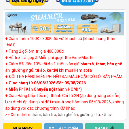
+ Giảm thêm 100K - 300K đối với khách cũ (khách hàng thân
thiết)
+ Tặng 2 gối ôm trị giá 400.000đ
+ Hỗ trợ trả góp & Miễn phí quẹt thẻ Visa/Master
+ Giảm 5% đến 10% tối đa 1 triệu vào giá
bàn trà
,
thảm
,
bàn ghế
ăn
,
giường ngủ
,
tủ áo
,
kệ tivi
khi mua kèm sofa
+ ĐỔI TRẢ HÀNG MIỄN PHÍ NẾU SAI MẪU HOẶC CÓ LỖI SẢN PHẨM
+
Giao hàng từ 06/08/2026 đến 09/08/2026
+
Miễn Phí Vận Chuyển nội thành HCM
(*)
+ Giao Hàng Cấp Tốc nội thành Chỉ từ 2H (áp dụng hàng có sẵn)
Lưu ý: chỉ áp dụng khi đặt mua trong hôm nay 06/08/2026, không
áp dụng với các chương trình KM khác
>> Xem thêm
thảm
,
bàn trà
,
bàn ghế ăn
,
giường - tủ
,
kệ tivi
MUA NGAY
GỌI LẠI TƯ VẤN
SHARE