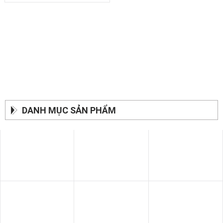
DANH MỤC SẢN PHẨM
SOFA BĂNG
BÀN ĂN
GIƯỜNG - TỦ
SOFA THƯ GIÃN
SOFA GIƯỜNG
SOFA DA BÒ Ý
SOFA DA
SOFA NHẬP KHẨU
GHẾ THƯ GIÃN