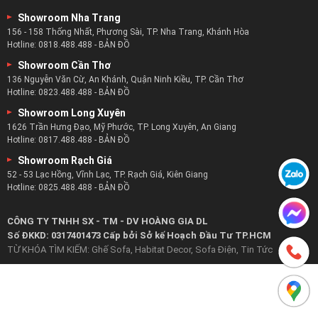
Showroom Nha Trang
156 - 158 Thống Nhất, Phương Sài, TP. Nha Trang, Khánh Hòa
Hotline:
0818.488.488
-
BẢN ĐỒ
Showroom Cần Thơ
136 Nguyễn Văn Cừ, An Khánh, Quận Ninh Kiều, TP. Cần Thơ
Hotline:
0823.488.488
-
BẢN ĐỒ
Showroom Long Xuyên
1626 Trần Hưng Đạo, Mỹ Phước, TP. Long Xuyên, An Giang
Hotline:
0817.488.488
-
BẢN ĐỒ
Showroom Rạch Giá
52 - 53 Lạc Hồng, Vĩnh Lạc, TP. Rạch Giá, Kiên Giang
Hotline:
0825.488.488
-
BẢN ĐỒ
CÔNG TY TNHH SX - TM - DV HOÀNG GIA DL
Số ĐKKD: 0317401473 Cấp bởi Sở kế Hoạch Đầu Tư TP.HCM
TỪ KHÓA TÌM KIẾM:
Ghế Sofa
,
Habitat Decor
,
Sofa Điện
,
Tin Tức