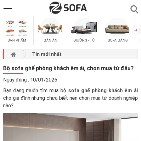
SẢN PHẨM
▼
SẢN PHẨM
BÀN ĂN
GIƯỜNG - TỦ
SOFA BĂNG
S
SOFAS
▼
Tin mới nhất
PHÒNG ĂN
▼
Bộ sofa ghế phòng khách êm ái, chọn mua từ đâu?
Ngày đăng : 10/01/2026
PHÒNG NGỦ
▼
Bạn đang muốn tìm mua bộ
sofa ghế phòng khách êm ái
cho gia đình nhưng chưa biết nên chọn mua từ doanh nghiệp
PHÒNG KHÁCH
▼
nào?
LIÊN HỆ