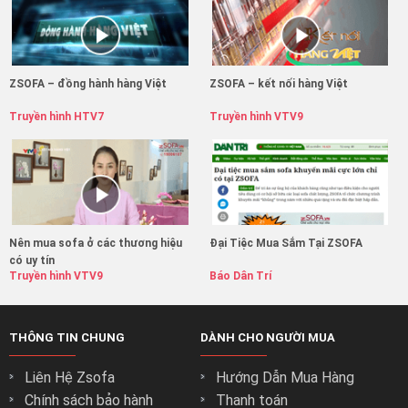
ZSOFA – đồng hành hàng Việt
ZSOFA – kết nối hàng Việt
Truyền hình HTV7
Truyền hình VTV9
Nên mua sofa ở các thương hiệu
Đại Tiệc Mua Sắm Tại ZSOFA
có uy tín
Truyền hình VTV9
Báo Dân Trí
THÔNG TIN CHUNG
DÀNH CHO NGƯỜI MUA
Liên Hệ Zsofa
Hướng Dẫn Mua Hàng
Chính sách bảo hành
Thanh toán