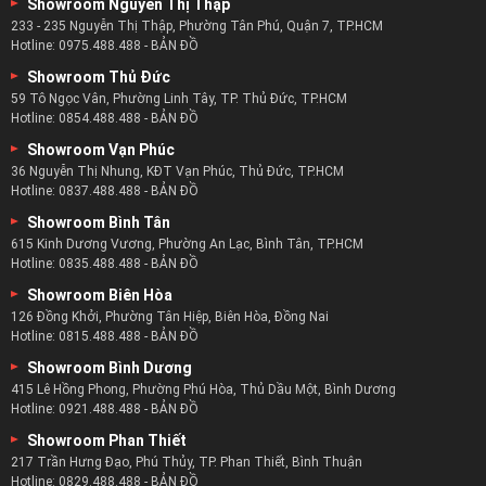
Showroom Nguyễn Thị Thập
233 - 235 Nguyễn Thị Thập, Phường Tân Phú, Quận 7, TP.HCM
Hotline:
0975.488.488
-
BẢN ĐỒ
Showroom Thủ Đức
59 Tô Ngọc Vân, Phường Linh Tây, TP. Thủ Đức, TP.HCM
Hotline:
0854.488.488
-
BẢN ĐỒ
Showroom Vạn Phúc
36 Nguyễn Thị Nhung, KĐT Vạn Phúc, Thủ Đức, TP.HCM
Hotline:
0837.488.488
-
BẢN ĐỒ
Showroom Bình Tân
615 Kinh Dương Vương, Phường An Lạc, Bình Tân, TP.HCM
Hotline:
0835.488.488
-
BẢN ĐỒ
Showroom Biên Hòa
126 Đồng Khởi, Phường Tân Hiệp, Biên Hòa, Đồng Nai
Hotline:
0815.488.488
-
BẢN ĐỒ
Showroom Bình Dương
415 Lê Hồng Phong, Phường Phú Hòa, Thủ Dầu Một, Bình Dương
Hotline:
0921.488.488
-
BẢN ĐỒ
Showroom Phan Thiết
217 Trần Hưng Đạo, Phú Thủy, TP. Phan Thiết, Bình Thuận
Hotline:
0829.488.488
-
BẢN ĐỒ