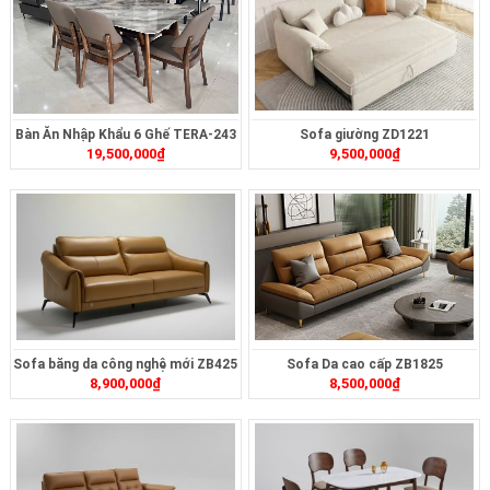
Bàn Ăn Nhập Khẩu 6 Ghế TERA-243
Sofa giường ZD1221
19,500,000
₫
9,500,000
₫
Sofa băng da công nghệ mới ZB425
Sofa Da cao cấp ZB1825
8,900,000
₫
8,500,000
₫