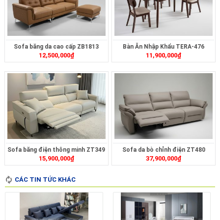
Sofa băng da cao cấp ZB1813
Bàn Ăn Nhập Khẩu TERA-476
12,500,000
₫
11,900,000
₫
Sofa băng điện thông minh ZT349
Sofa da bò chỉnh điện ZT480
15,900,000
₫
37,900,000
₫
CÁC TIN TỨC KHÁC