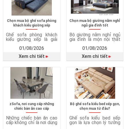
Chọn mua bộ ghế sofa phòng
Chọn mua bộ giường nằm nghỉ
khách kiểu giường xếp
ngủ gia đình tốt
Ghế sofa phòng khách
Bộ giường nằm nghỉ ngủ
kiểu giường xếp là giải
gia đình là món nội thất
pháp nội thất thông minh,
quan trọng, ảnh hưởng
01/08/2026
01/08/2026
kết hợp giữa ghế sofa và
trực tiếp đến chất lượng
giường ngủ trong cùng
giấc ngủ, sức khỏe và sự
Xem chi tiết
Xem chi tiết
một sản phẩm. Vì sao
tiện nghi trong cuộc
cần ghế sofa giường?
sống hằng ngày. Một
Tiết kiệm diện tích hiệu
chiếc giường ngủ phù
quả Sofa giường rất phù
hợp không chỉ mang đến
hợp với căn hộ chung cư,
giấc ngủ ngon mà còn
phòng ngủ nhỏ hoặc nhà
giúp bảo vệ sức khỏe, tối
có […]
ưu […]
zSofa, nơi cung cấp những
Bộ ghế sofa kiểu bed xếp gọn,
chiếc bàn ăn cao cấp
chọn mua từ đâu?
Những chiếc bàn ăn cao
Ghế sofa kiểu bed xếp
cấp không chỉ là nơi dùng
gọn là lựa chọn lý tưởng
bữa mà còn góp phần
cho những gia đình hiện