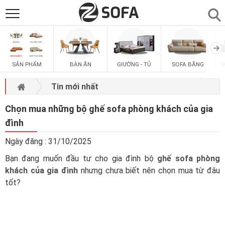
SẢN PHẨM
▼
SẢN PHẨM
BÀN ĂN
GIƯỜNG - TỦ
SOFA BĂNG
S
SOFAS
▼
Tin mới nhất
PHÒNG ĂN
▼
Chọn mua những bộ ghế sofa phòng khách của gia
đình
PHÒNG NGỦ
▼
Ngày đăng : 31/10/2025
Bạn đang muốn đầu tư cho gia đình bộ
ghế sofa phòng
PHÒNG KHÁCH
▼
khách của gia đình
nhưng chưa biết nên chọn mua từ đâu
tốt?
LIÊN HỆ