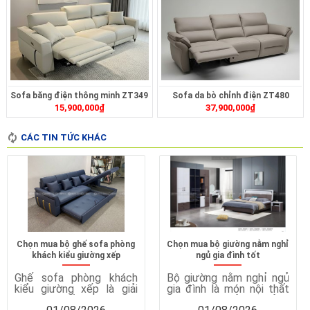
Sofa băng điện thông minh ZT349
Sofa da bò chỉnh điện ZT480
15,900,000
₫
37,900,000
₫
CÁC TIN TỨC KHÁC
Chọn mua bộ ghế sofa phòng
Chọn mua bộ giường nằm nghỉ
khách kiểu giường xếp
ngủ gia đình tốt
Ghế sofa phòng khách
Bộ giường nằm nghỉ ngủ
kiểu giường xếp là giải
gia đình là món nội thất
pháp nội thất thông minh,
quan trọng, ảnh hưởng