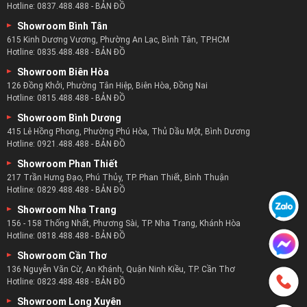
Hotline:
0837.488.488
-
BẢN ĐỒ
Showroom Bình Tân
615 Kinh Dương Vương, Phường An Lạc, Bình Tân, TP.HCM
Hotline:
0835.488.488
-
BẢN ĐỒ
Showroom Biên Hòa
126 Đồng Khởi, Phường Tân Hiệp, Biên Hòa, Đồng Nai
Hotline:
0815.488.488
-
BẢN ĐỒ
Showroom Bình Dương
415 Lê Hồng Phong, Phường Phú Hòa, Thủ Dầu Một, Bình Dương
Hotline:
0921.488.488
-
BẢN ĐỒ
Showroom Phan Thiết
217 Trần Hưng Đạo, Phú Thủy, TP. Phan Thiết, Bình Thuận
Hotline:
0829.488.488
-
BẢN ĐỒ
Showroom Nha Trang
156 - 158 Thống Nhất, Phương Sài, TP. Nha Trang, Khánh Hòa
Hotline:
0818.488.488
-
BẢN ĐỒ
Showroom Cần Thơ
136 Nguyễn Văn Cừ, An Khánh, Quận Ninh Kiều, TP. Cần Thơ
Hotline:
0823.488.488
-
BẢN ĐỒ
Showroom Long Xuyên