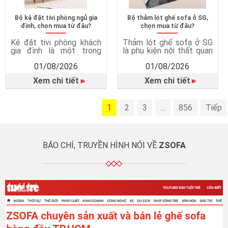
Bộ kệ đặt tivi phòng ngủ gia
Bộ thảm lót ghế sofa ở SG,
đình, chọn mua từ đâu?
chọn mua từ đâu?
Kệ đặt tivi phòng khách
Thảm lót ghế sofa ở SG
gia đình là một trong
là phụ kiện nội thất quan
những món nội thất quan
trọng, giúp hoàn thiện
01/08/2026
01/08/2026
trọng giúp phòng khách
không gian phòng khách
trở nên gọn gàng, tiện
và mang lại nhiều lợi ích
Xem chi tiết
Xem chi tiết
nghi và thẩm mỹ hơn.
trong quá trình sử dụng.
Không chỉ đơn thuần là
Thảm lót ghế sofa không
nơi đặt tivi, kệ tivi còn
chỉ là món phụ kiện trang
mang đến nhiều giá trị
1
trí mà còn góp phần bảo
2
3
…
856
Tiếp
trong sinh hoạt hằng
vệ sàn nhà, tăng sự an
ngày. Vì sao cần có kệ […]
toàn, […]
BÁO CHÍ, TRUYỀN HÌNH NÓI VỀ
ZSOFA