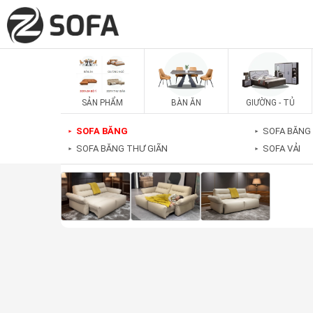
SẢN PHẨM
BÀN ĂN
GIƯỜNG - TỦ
SOFA BĂNG
SOFA BĂNG
►
►
SOFA BĂNG THƯ GIÃN
SOFA VẢI
►
►