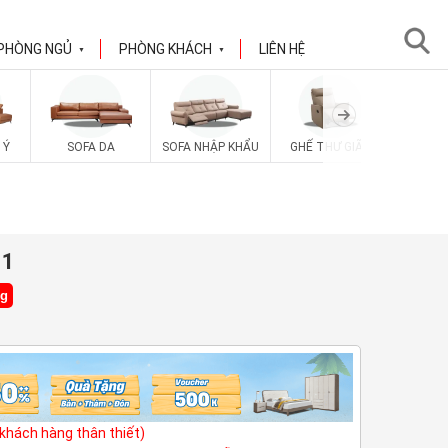
PHÒNG NGỦ
PHÒNG KHÁCH
LIÊN HỆ
▼
▼
 Ý
SOFA DA
SOFA NHẬP KHẨU
GHẾ THƯ GIÃN
SOFA V
11
ng
(khách hàng thân thiết)