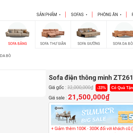
SẢN PHẨM
SOFAS
PHÒNG ĂN
▼
▼
▼
SOFA BĂNG
SOFA THƯ GIÃN
SOFA GIƯỜNG
SOFA DA BÒ
 DA BÒ
Sofa điện thông minh ZT26
Giá gốc :
32,000,000
₫
-33%
Có Quà Tặ
21,500,000
₫
Giá sale :
+ Giảm thêm 100K - 300K đối với khách cũ 