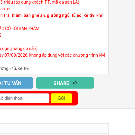
3,5 triệu (áp dụng khách TT, mã da sẵn LA)
Master
n trà
,
thảm
,
bàn ghế ăn
,
giường ngủ
,
tủ áo
,
kệ tivi
khi
ẶC CÓ LỖI SẢN PHẨM
6
p dụng hàng có sẵn)
nay 07/08/2026, không áp dụng với các chương trình KM
ường - tủ
,
kệ tivi
ẠI TƯ VẤN
SHARE
Gửi