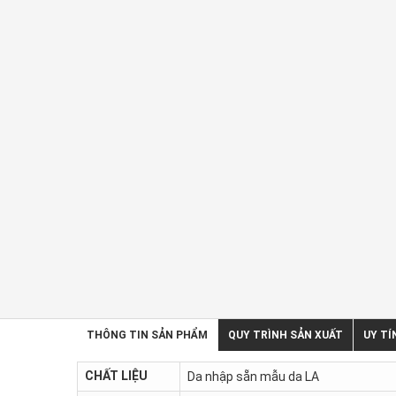
THÔNG TIN SẢN PHẨM
QUY TRÌNH SẢN XUẤT
UY TÍ
CHẤT LIỆU
Da nhập sẵn mẫu da LA