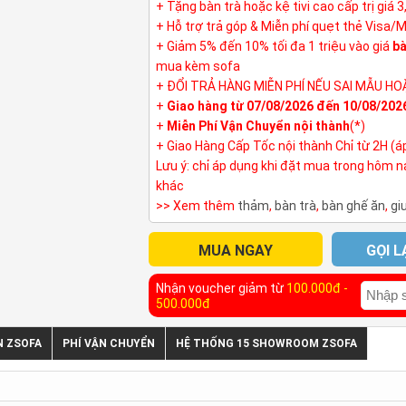
+ Tặng bàn trà hoặc kệ tivi cao cấp trị giá 
+ Hỗ trợ trả góp & Miễn phí quẹt thẻ Visa/
+ Giảm 5% đến 10% tối đa 1 triệu vào giá
bà
mua kèm sofa
+ ĐỔI TRẢ HÀNG MIỄN PHÍ NẾU SAI MẪU HO
+
Giao hàng từ 07/08/2026 đến 10/08/202
+
Miễn Phí Vận Chuyển nội thành
(*)
+ Giao Hàng Cấp Tốc nội thành Chỉ từ 2H (á
Lưu ý: chỉ áp dụng khi đặt mua trong hôm 
khác
>> Xem thêm
thảm
,
bàn trà
,
bàn ghế ăn
,
gi
MUA NGAY
GỌI L
Nhận voucher giảm từ
100.000đ -
500.000đ
N ZSOFA
PHÍ VẬN CHUYỂN
HỆ THỐNG 15 SHOWROOM ZSOFA