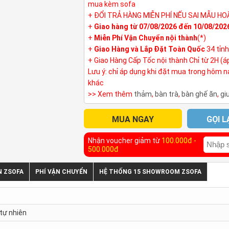
mua kèm sofa
+ ĐỔI TRẢ HÀNG MIỄN PHÍ NẾU SAI MẪU HO
+
Giao hàng từ 07/08/2026 đến 10/08/202
+
Miễn Phí Vận Chuyển nội thành
(*)
+
Giao Hàng và Lắp Đặt Toàn Quốc
34 tỉn
+ Giao Hàng Cấp Tốc nội thành Chỉ từ 2H (á
Lưu ý: chỉ áp dụng khi đặt mua trong hôm 
khác
>> Xem thêm
thảm
,
bàn trà
,
bàn ghế ăn
,
gi
MUA NGAY
GỌI L
Nhận voucher giảm từ
100.000đ -
500.000đ
N ZSOFA
PHÍ VẬN CHUYỂN
HỆ THỐNG 15 SHOWROOM ZSOFA
 tự nhiên