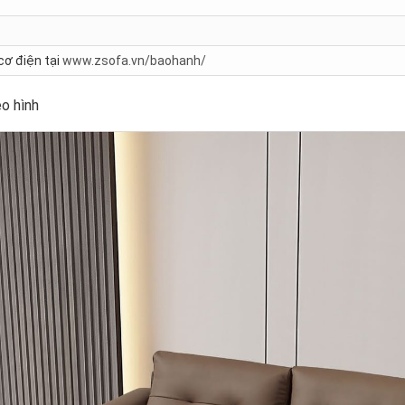
cơ điện tại
www.zsofa.vn/baohanh/
o hình