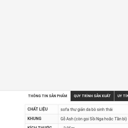
THÔNG TIN SẢN PHẨM
QUY TRÌNH SẢN XUẤT
UY TÍ
CHẤT LIỆU
sofa thư giản da bò sinh thái
KHUNG
Gỗ Ash (còn gọi Sồi Nga hoặc Tần bì)
KÍCH THƯỚC