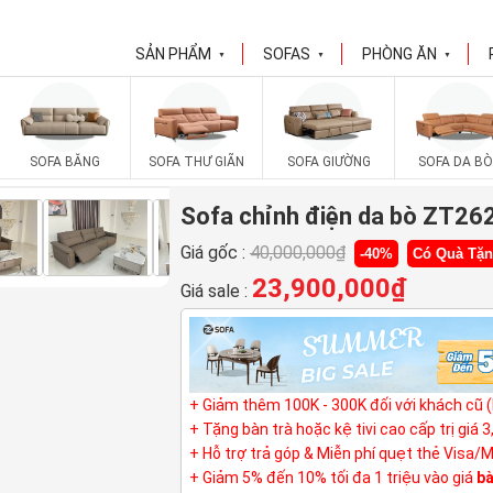
SẢN PHẨM
SOFAS
PHÒNG ĂN
▼
▼
▼
SOFA BĂNG
SOFA THƯ GIÃN
SOFA GIƯỜNG
SOFA DA BÒ
Sofa chỉnh điện da bò ZT26
Giá gốc :
40,000,000
₫
-40%
Có Quà Tặ
23,900,000
₫
Giá sale :
+ Giảm thêm 100K - 300K đối với khách cũ 
+ Tặng bàn trà hoặc kệ tivi cao cấp trị giá 
+ Hỗ trợ trả góp & Miễn phí quẹt thẻ Visa/
+ Giảm 5% đến 10% tối đa 1 triệu vào giá
bà