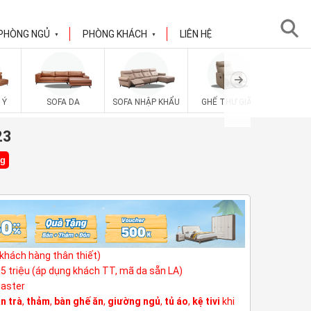
PHÒNG NGỦ
PHÒNG KHÁCH
LIÊN HỆ
▼
▼
SOFA V
 Ý
SOFA DA
SOFA NHẬP KHẨU
GHẾ THƯ GIÃN
23
ng
(khách hàng thân thiết)
3,5 triệu (áp dụng khách TT, mã da sẵn LA)
Master
n trà
,
thảm
,
bàn ghế ăn
,
giường ngủ
,
tủ áo
,
kệ tivi
khi