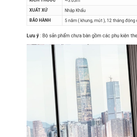
~3.05m
XUẤT XỨ
Nhập Khẩu
BẢO HÀNH
5 năm ( khung, mút ), 12 tháng động 
Lưu ý
: Bộ sản phẩm chưa bàn gồm các phụ kiện the