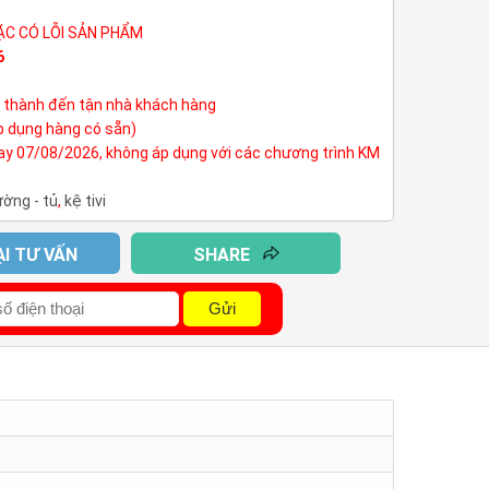
ẶC CÓ LỖI SẢN PHẨM
6
h thành đến tận nhà khách hàng
p dụng hàng có sẵn)
nay 07/08/2026, không áp dụng với các chương trình KM
ường - tủ
,
kệ tivi
ẠI TƯ VẤN
SHARE
Gửi