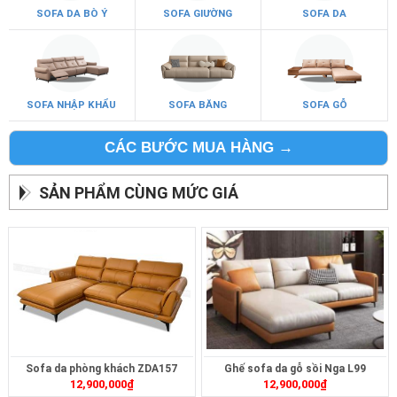
SOFA DA BÒ Ý
SOFA GIƯỜNG
SOFA DA
SOFA NHẬP KHẨU
SOFA BĂNG
SOFA GỖ
CÁC BƯỚC MUA HÀNG →
SẢN PHẨM CÙNG MỨC GIÁ
Sofa da phòng khách ZDA157
Ghế sofa da gỗ sồi Nga L99
12,900,000
₫
12,900,000
₫