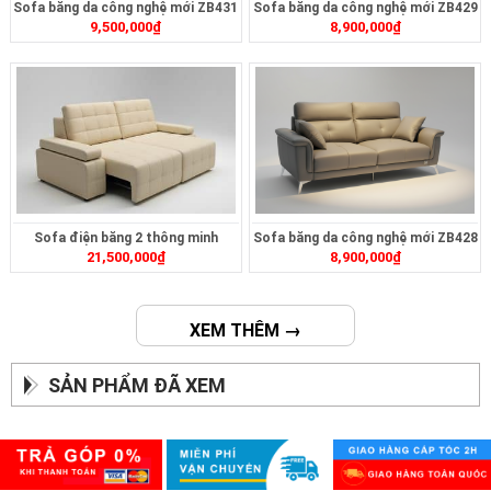
Sofa băng da công nghệ mới ZB431
Sofa băng da công nghệ mới ZB429
9,500,000
₫
8,900,000
₫
Sofa điện băng 2 thông minh
Sofa băng da công nghệ mới ZB428
21,500,000
₫
8,900,000
₫
ZT2626
XEM THÊM →
SẢN PHẨM ĐÃ XEM