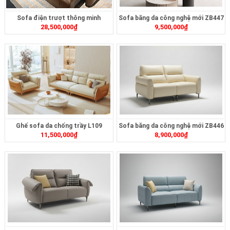
Sofa điện trượt thông minh
Sofa băng da công nghệ mới ZB447
28,500,000
₫
9,500,000
₫
ZT2628
Ghế sofa da chống trầy L109
Sofa băng da công nghệ mới ZB446
11,500,000
₫
8,900,000
₫