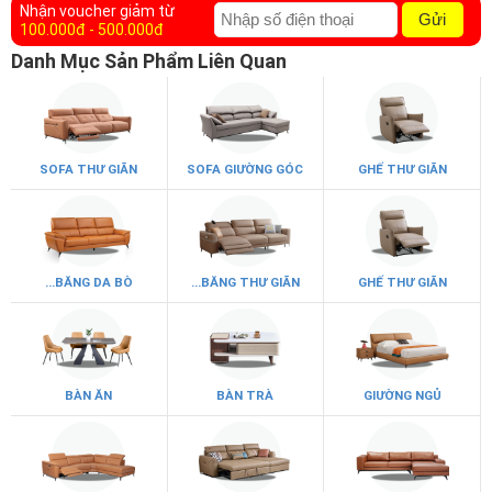
Nhận voucher giảm từ
Gửi
100.000đ - 500.000đ
Danh Mục Sản Phẩm Liên Quan
SOFA THƯ GIÃN
SOFA GIƯỜNG GÓC
GHẾ THƯ GIÃN
...BĂNG DA BÒ
...BĂNG THƯ GIÃN
GHẾ THƯ GIÃN
BÀN ĂN
BÀN TRÀ
GIƯỜNG NGỦ