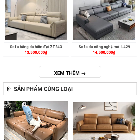
Sofa băng da hiện đại ZT343
Sofa da công nghệ mới L429
13,500,000
₫
14,500,000
₫
XEM THÊM →
SẢN PHẨM CÙNG LOẠI