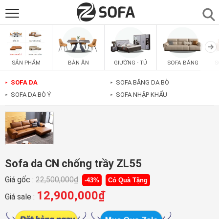
SẢN PHẨM
▼
BÀN ĂN
GIƯỜNG - TỦ
SOFA BĂNG
S
SẢN PHẨM
SOFAS
▼
SOFA DA
SOFA BĂNG DA BÒ
►
►
SOFA DA BÒ Ý
SOFA NHẬP KHẨU
►
►
PHÒNG ĂN
▼
PHÒNG NGỦ
▼
PHÒNG KHÁCH
▼
Sofa da CN chống trầy ZL55
Giá gốc :
22,500,000
₫
-43%
Có Quà Tặng
LIÊN HỆ
12,900,000
₫
Giá sale :