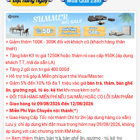
+ Giảm thêm 100K - 300K đối với khách cũ (khách hàng thân
thiết)
+ Tặng bàn K3 trị giá 1250K hoặc thảm nỉ cao cấp 950K (áp dụng
khách TT, mã da sẵn LA)
+ Tặng 2 gối ôm trị giá 400.000đ
+ Hỗ trợ trả góp & Miễn phí quẹt thẻ Visa/Master
+ Giảm 5% đến 10% tối đa 1 triệu vào giá
bàn trà
,
thảm
,
bàn ghế
ăn
,
giường ngủ
,
tủ áo
,
kệ tivi
khi mua kèm sofa
+ ĐỔI TRẢ HÀNG MIỄN PHÍ NẾU SAI MẪU HOẶC CÓ LỖI SẢN PHẨM
+
Giao hàng từ 09/08/2026 đến 12/08/2026
+
Miễn Phí Vận Chuyển nội thành
(*)
+ Giao Hàng Cấp Tốc nội thành Chỉ từ 2H (áp dụng hàng có sẵn)
Lưu ý: chỉ áp dụng khi đặt mua trong hôm nay 09/08/2026, không
áp dụng với các chương trình KM khác
>> Xem thêm
thảm
,
bàn trà
,
bàn ghế ăn
,
giường - tủ
,
kệ tivi