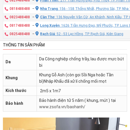
0829488488
–
Phan Thiết
: 217 Trần Hưng Đạo, Phú Thủy, TP. Phan Th
0818488488
–
Nha Trang
: 156 - 158 Thống Nhất, Phương Sài, TP. Nh
0823488488
–
Cần Thơ
: 136 Nguyễn Văn Cừ, An Khánh, Ninh Kiều, TP
0817488488
–
Long Xuyên
: 1626 Trần Hưng Đạo, Mỹ Phước, TP. Long 
0825488488
–
Rạch Giá
: 52 - 53 Lạc Hồng, TP. Rạch Giá, Kiên Giang
THÔNG TIN SẢN PHẨM
Da Công nghiệp chống trầy, lau được mực bút
Da
bi
Khung Gỗ Ash (còn gọi Sồi Nga hoặc Tần
Khung
bì)Nhập Khẩu đã xử lí chống mối mọt
Kích thước
2m5 x 1m7
Bảo hành điện tử 5 năm ( khung, mút ) tại
Bảo hành
www.zsofa.vn/baohanh/