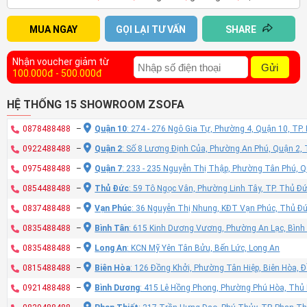
MUA NGAY
GỌI LẠI TƯ VẤN
SHARE
Nhận voucher giảm từ
Gửi
100.000đ - 500.000đ
HỆ THỐNG 15 SHOWROOM ZSOFA
0878488488
–
Quận 10
: 274 - 276 Ngô Gia Tự, Phường 4, Quận 10, TP
0922488488
–
Quận 2
: Số 8 Lương Định Của, Phường An Phú, Quận 2,
0975488488
–
Quận 7
: 233 - 235 Nguyễn Thị Thập, Phường Tân Phú, 
0854488488
–
Thủ Đức
: 59 Tô Ngọc Vân, Phường Linh Tây, TP. Thủ Đ
0837488488
–
Vạn Phúc
: 36 Nguyễn Thị Nhung, KĐT Vạn Phúc, Thủ Đ
0835488488
–
Bình Tân
: 615 Kinh Dương Vương, Phường An Lạc, Bình
0835488488
–
Long An
: KCN Mỹ Yên Tân Bửu, Bến Lức, Long An
0815488488
–
Biên Hòa
: 126 Đồng Khởi, Phường Tân Hiệp, Biên Hòa, 
0921488488
–
Bình Dương
: 415 Lê Hồng Phong, Phường Phú Hòa, Thủ