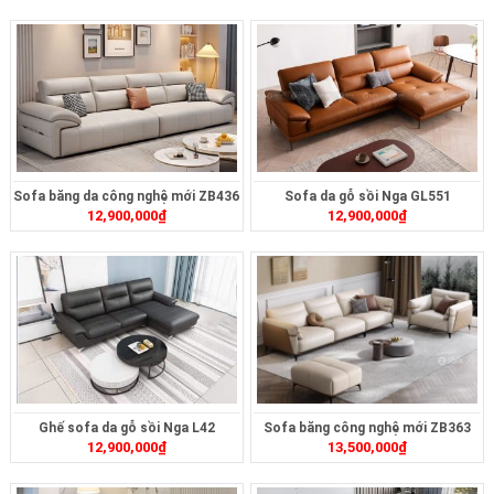
Sofa băng da công nghệ mới ZB436
Sofa da gỗ sồi Nga GL551
12,900,000
₫
12,900,000
₫
Ghế sofa da gỗ sồi Nga L42
Sofa băng công nghệ mới ZB363
12,900,000
₫
13,500,000
₫