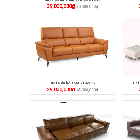
39,000,000
₫
50,000,000
₫
Sofa da bò thật ZDA166
Sof
29,000,000
₫
45,000,000
₫