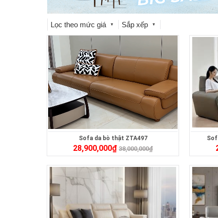
Lọc theo mức giá
Sắp xếp
▼
▼
Sofa da bò thật ZTA497
Sof
28,900,000
₫
38,000,000
₫