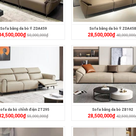
Sofa băng da bò Ý ZDA459
Sofa băng da bò Ý ZDA458
34,500,000
₫
28,500,000
₫
50,000,000
₫
40,000,000
ofa da bò chỉnh điện ZT295
Sofa băng da bò ZB192
32,500,000
₫
28,500,000
₫
55,000,000
₫
42,500,000