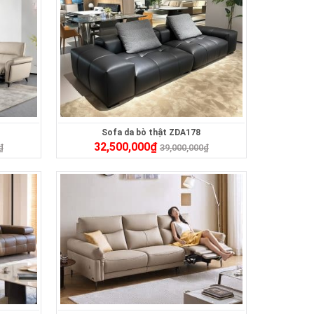
Sofa da bò thật ZDA178
32,500,000
₫
₫
39,000,000
₫