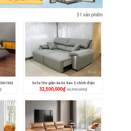
51 sản phẩm
 ZDA1562
Sofa thư giãn da bò kéo 2 chỉnh điện
32,500,000
₫
ZT2616A
₫
42,000,000
₫