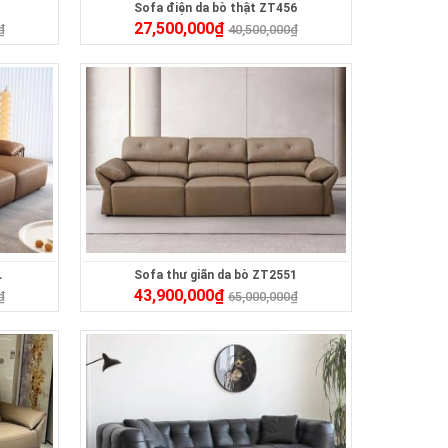
Sofa điện da bò thật ZT456
27,500,000
₫
₫
40,500,000
₫
L
Sofa thư giãn da bò ZT2551
43,900,000
₫
₫
65,000,000
₫