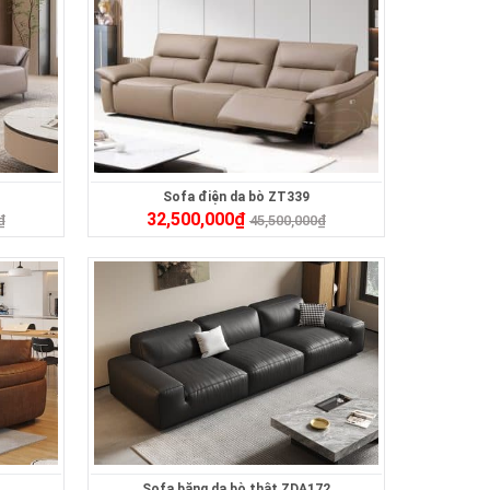
Sofa điện da bò ZT339
32,500,000
₫
₫
45,500,000
₫
Sofa băng da bò thật ZDA172