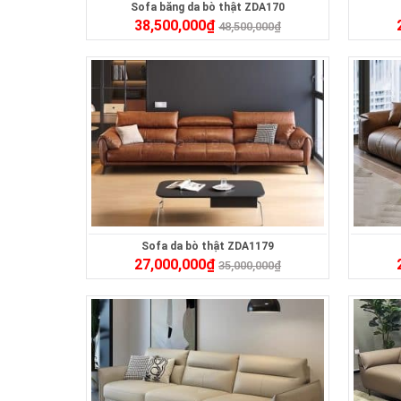
Sofa băng da bò thật ZDA170
38,500,000
₫
48,500,000
₫
Sofa da bò thật ZDA1179
27,000,000
₫
35,000,000
₫