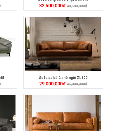
32,500,000
₫
₫
48,500,000
₫
145
Sofa da bò 2 chỗ ngồi ZL199
29,000,000
₫
₫
45,000,000
₫