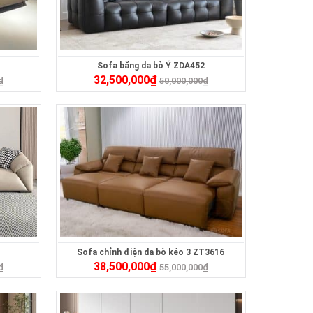
Sofa băng da bò Ý ZDA452
32,500,000
₫
₫
50,000,000
₫
Sofa chỉnh điện da bò kéo 3 ZT3616
38,500,000
₫
₫
55,000,000
₫