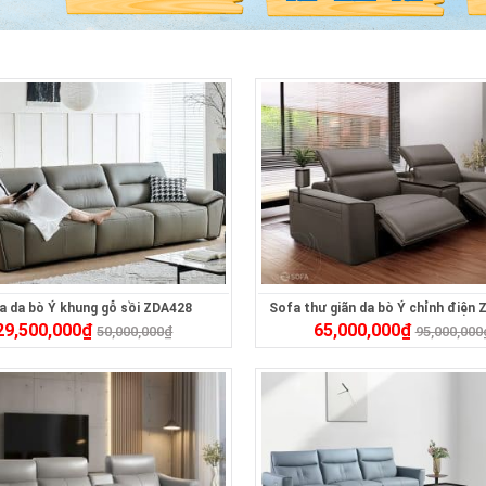
a da bò Ý khung gỗ sồi ZDA428
Sofa thư giãn da bò Ý chỉnh điện
29,500,000
₫
65,000,000
₫
50,000,000
₫
95,000,000