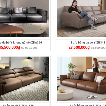
a da bò Ý khung gỗ sồi ZDA366
Sofa băng da bò Ý ZB348
45,500,000
₫
28,500,000
₫
60,000,000
₫
38,500,000
Sofa da bò Ý ZDA1178
Sofa băng da bò Ý ZDA175