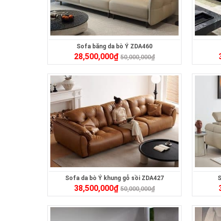
Sofa băng da bò Ý ZDA460
28,500,000
₫
50,000,000
₫
Sofa da bò Ý khung gỗ sồi ZDA427
S
38,500,000
₫
50,000,000
₫