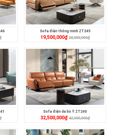
246
Sofa điện thông minh ZT245
19,500,000
₫
₫
28,000,000
₫
241
Sofa điện da bò Ý ZT240
32,500,000
₫
₫
42,000,000
₫