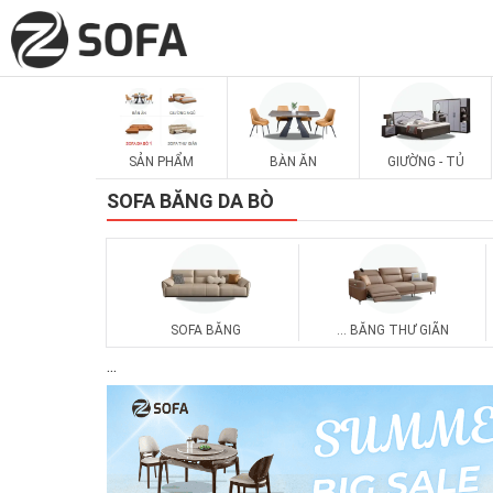
SẢN PHẨM
BÀN ĂN
GIƯỜNG - TỦ
SOFA BĂNG DA BÒ
SOFA BĂNG
... BĂNG THƯ GIÃN
...