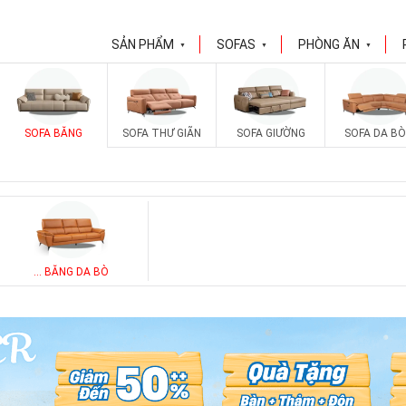
SẢN PHẨM
SOFAS
PHÒNG ĂN
▼
▼
▼
SOFA BĂNG
SOFA THƯ GIÃN
SOFA GIƯỜNG
SOFA DA BÒ
... BĂNG DA BÒ