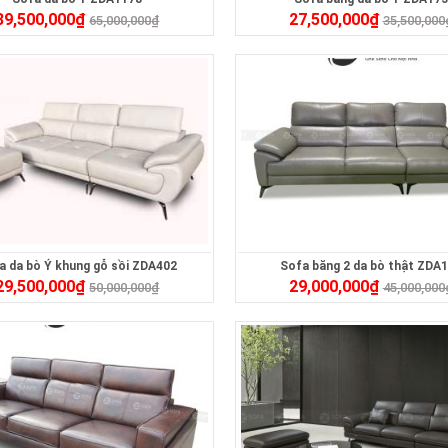
39,500,000
₫
27,500,000
₫
65,000,000
₫
35,500,000
a da bò Ý khung gỗ sồi ZDA402
Sofa băng 2 da bò thật ZDA
29,500,000
₫
29,000,000
₫
50,000,000
₫
45,000,000