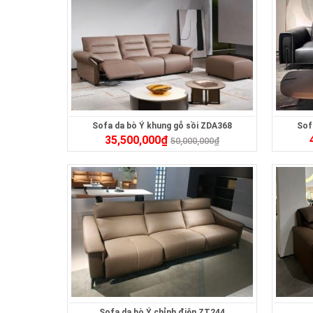
Sofa da bò Ý khung gỗ sồi ZDA368
Sof
35,500,000
₫
50,000,000
₫
Sofa da bò Ý chỉnh điện ZT244