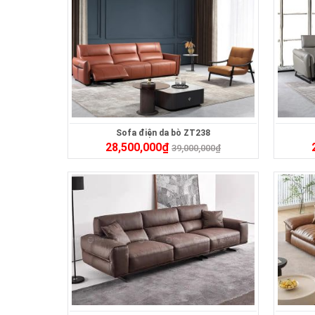
Sofa điện da bò ZT238
28,500,000
₫
39,000,000
₫