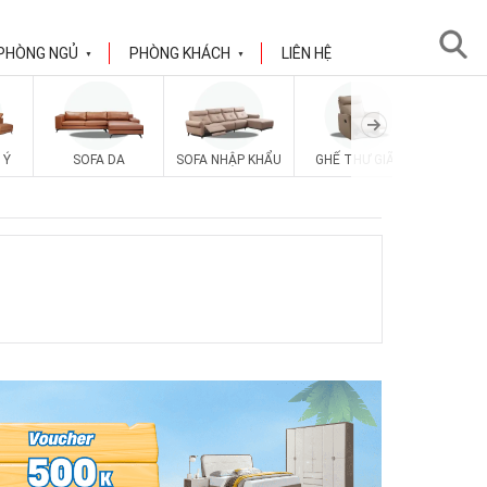
PHÒNG NGỦ
PHÒNG KHÁCH
LIÊN HỆ
▼
▼
SOFA V
 Ý
SOFA DA
SOFA NHẬP KHẨU
GHẾ THƯ GIÃN