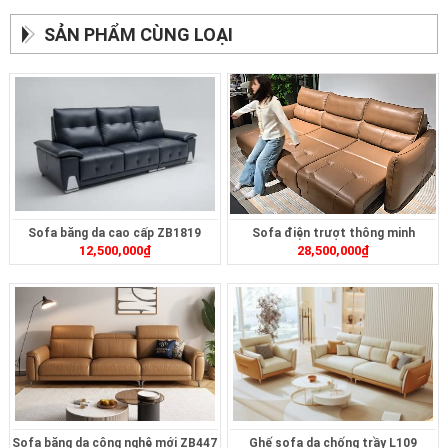
SẢN PHẨM CÙNG LOẠI
Sofa băng da cao cấp ZB1819
Sofa điện trượt thông minh
12,500,000
₫
28,500,000
₫
ZT2628
Sofa băng da công nghệ mới ZB447
Ghế sofa da chống trầy L109