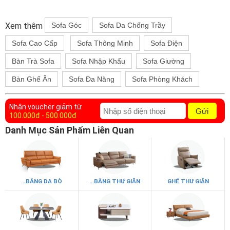
Xem thêm
Sofa Góc
Sofa Da Chống Trầy
Sofa Cao Cấp
Sofa Thông Minh
Sofa Điện
Bàn Trà Sofa
Sofa Nhập Khẩu
Sofa Giường
Bàn Ghế Ăn
Sofa Đa Năng
Sofa Phòng Khách
Nhận voucher giảm từ
Gửi
100.000đ - 500.000đ
Danh Mục Sản Phẩm Liên Quan
...BĂNG DA BÒ
...BĂNG THƯ GIÃN
GHẾ THƯ GIÃN