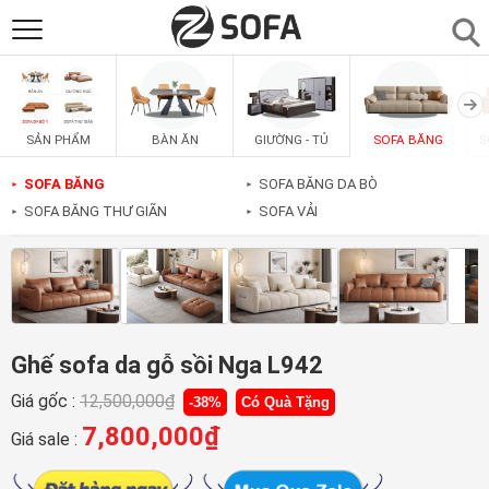
SẢN PHẨM
▼
BÀN ĂN
GIƯỜNG - TỦ
SOFA BĂNG
S
SẢN PHẨM
SOFAS
▼
SOFA BĂNG
SOFA BĂNG DA BÒ
►
►
SOFA BĂNG THƯ GIÃN
SOFA VẢI
►
►
PHÒNG ĂN
▼
PHÒNG NGỦ
▼
PHÒNG KHÁCH
▼
Ghế sofa da gỗ sồi Nga L942
Giá gốc :
12,500,000
₫
-38%
Có Quà Tặng
LIÊN HỆ
7,800,000
₫
Giá sale :