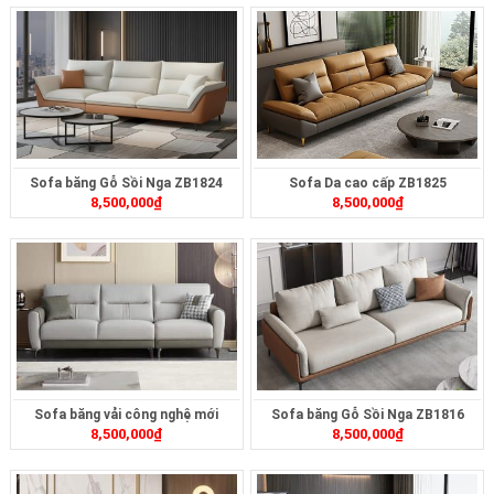
Sofa băng Gỗ Sồi Nga ZB1824
Sofa Da cao cấp ZB1825
8,500,000
₫
8,500,000
₫
Sofa băng vải công nghệ mới
Sofa băng Gỗ Sồi Nga ZB1816
8,500,000
₫
8,500,000
₫
ZB448