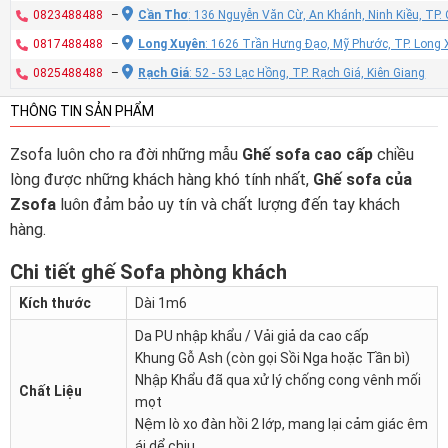
0823488488
–
Cần Thơ
: 136 Nguyễn Văn Cừ, An Khánh, Ninh Kiều, TP
0817488488
–
Long Xuyên
: 1626 Trần Hưng Đạo, Mỹ Phước, TP. Long 
0825488488
–
Rạch Giá
: 52 - 53 Lạc Hồng, TP. Rạch Giá, Kiên Giang
THÔNG TIN SẢN PHẨM
Zsofa luôn cho ra đời những mẫu
Ghế sofa cao cấp
chiều
lòng được những khách hàng khó tính nhất,
Ghế sofa của
Zsofa
luôn đảm bảo uy tín và chất lượng đến tay khách
hàng.
Chi tiết ghế Sofa phòng khách
Kích thước
Dài 1m6
Da PU nhập khẩu / Vải giả da cao cấp
Khung Gỗ Ash (còn gọi Sồi Nga hoặc Tần bì)
Nhập Khẩu đã qua xử lý chống cong vênh mối
Chất Liệu
mọt
Nệm lò xo đàn hồi 2 lớp, mang lại cảm giác êm
ái dể chịu