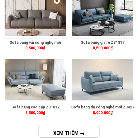
Sofa băng vải công nghệ mới
Sofa băng giá rẻ ZB1817
8,500,000
₫
8,500,000
₫
ZB461
Sofa băng cao cấp ZB1812
Sofa băng da công nghệ mới ZB427
8,500,000
₫
8,900,000
₫
XEM THÊM →