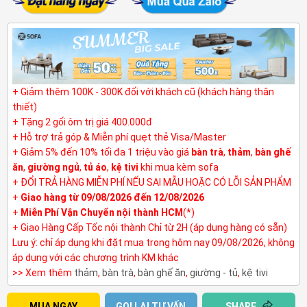
+ Giảm thêm 100K - 300K đối với khách cũ (khách hàng thân
thiết)
+ Tặng 2 gối ôm trị giá 400.000đ
+ Hỗ trợ trả góp & Miễn phí quẹt thẻ Visa/Master
+ Giảm 5% đến 10% tối đa 1 triệu vào giá
bàn trà
,
thảm
,
bàn ghế
ăn
,
giường ngủ
,
tủ áo
,
kệ tivi
khi mua kèm sofa
+ ĐỔI TRẢ HÀNG MIỄN PHÍ NẾU SAI MẪU HOẶC CÓ LỖI SẢN PHẨM
+
Giao hàng từ 09/08/2026 đến 12/08/2026
+
Miễn Phí Vận Chuyển nội thành HCM
(*)
+ Giao Hàng Cấp Tốc nội thành Chỉ từ 2H (áp dụng hàng có sẵn)
Lưu ý: chỉ áp dụng khi đặt mua trong hôm nay 09/08/2026, không
áp dụng với các chương trình KM khác
>> Xem thêm
thảm
,
bàn trà
,
bàn ghế ăn
,
giường - tủ
,
kệ tivi
MUA NGAY
GỌI LẠI TƯ VẤN
SHARE