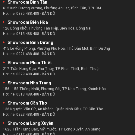
Showroom Bình Tân
615 Kinh Dương Vương, Phường An Lạc, Bình Tân, TP.HCM
Hotline:
0835.488.488
-
BẢN ĐỒ
Showroom Biên Hòa
126 Đồng Khởi, Phường Tân Hiệp, Biên Hòa, Đồng Nai
Hotline:
0815.488.488
-
BẢN ĐỒ
Showroom Bình Dương
415 Lê Hồng Phong, Phường Phú Hòa, Thủ Dầu Một, Bình Dương
Hotline:
0921.488.488
-
BẢN ĐỒ
Showroom Phan Thiết
217 Trần Hưng Đạo, Phú Thủy, TP. Phan Thiết, Bình Thuận
Hotline:
0829.488.488
-
BẢN ĐỒ
Showroom Nha Trang
156 - 158 Thống Nhất, Phương Sài, TP. Nha Trang, Khánh Hòa
Hotline:
0818.488.488
-
BẢN ĐỒ
Showroom Cần Thơ
136 Nguyễn Văn Cừ, An Khánh, Quận Ninh Kiều, TP. Cần Thơ
Hotline:
0823.488.488
-
BẢN ĐỒ
Showroom Long Xuyên
1626 Trần Hưng Đạo, Mỹ Phước, TP. Long Xuyên, An Giang
Hotline:
0817.488.488
-
BẢN ĐỒ