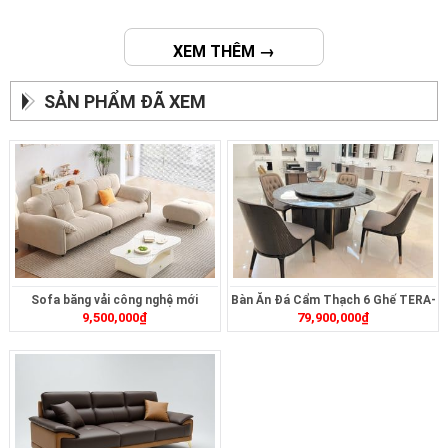
XEM THÊM →
SẢN PHẨM ĐÃ XEM
Sofa băng vải công nghệ mới
Bàn Ăn Đá Cẩm Thạch 6 Ghế TERA-
9,500,000
₫
79,900,000
₫
ZB456
234