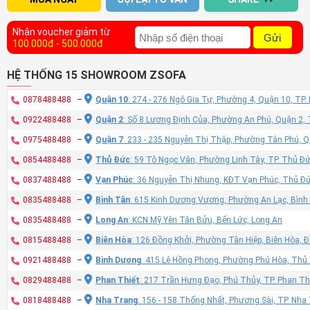
Nhận voucher giảm từ
Gửi
100.000đ - 500.000đ
HỆ THỐNG 15 SHOWROOM ZSOFA
0878488488
–
Quận 10
: 274 - 276 Ngô Gia Tự, Phường 4, Quận 10, TP
0922488488
–
Quận 2
: Số 8 Lương Định Của, Phường An Phú, Quận 2,
0975488488
–
Quận 7
: 233 - 235 Nguyễn Thị Thập, Phường Tân Phú, 
0854488488
–
Thủ Đức
: 59 Tô Ngọc Vân, Phường Linh Tây, TP. Thủ Đ
0837488488
–
Vạn Phúc
: 36 Nguyễn Thị Nhung, KĐT Vạn Phúc, Thủ Đ
0835488488
–
Bình Tân
: 615 Kinh Dương Vương, Phường An Lạc, Bình
0835488488
–
Long An
: KCN Mỹ Yên Tân Bửu, Bến Lức, Long An
0815488488
–
Biên Hòa
: 126 Đồng Khởi, Phường Tân Hiệp, Biên Hòa, 
0921488488
–
Bình Dương
: 415 Lê Hồng Phong, Phường Phú Hòa, Thủ
0829488488
–
Phan Thiết
: 217 Trần Hưng Đạo, Phú Thủy, TP. Phan Th
0818488488
–
Nha Trang
: 156 - 158 Thống Nhất, Phương Sài, TP. Nh