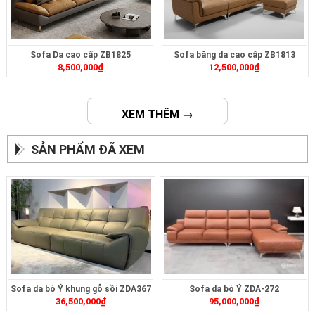
Sofa Da cao cấp ZB1825
Sofa băng da cao cấp ZB1813
8,500,000
₫
12,500,000
₫
XEM THÊM →
SẢN PHẨM ĐÃ XEM
Sofa da bò Ý khung gỗ sồi ZDA367
Sofa da bò Ý ZDA-272
36,500,000
₫
95,000,000
₫