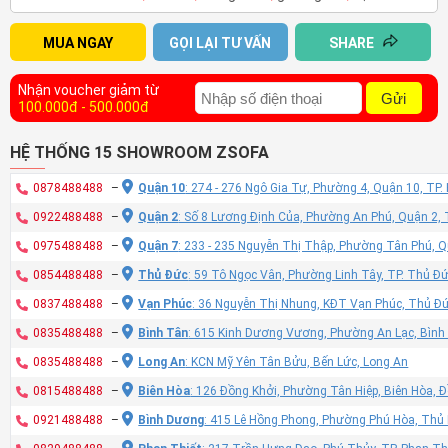
MUA NGAY
GỌI LẠI TƯ VẤN
SHARE
Nhận voucher giảm từ
Gửi
100.000đ - 500.000đ
HỆ THỐNG 15 SHOWROOM ZSOFA
0878488488
–
Quận 10
: 274 - 276 Ngô Gia Tự, Phường 4, Quận 10, TP
0922488488
–
Quận 2
: Số 8 Lương Định Của, Phường An Phú, Quận 2,
0975488488
–
Quận 7
: 233 - 235 Nguyễn Thị Thập, Phường Tân Phú, 
0854488488
–
Thủ Đức
: 59 Tô Ngọc Vân, Phường Linh Tây, TP. Thủ Đ
0837488488
–
Vạn Phúc
: 36 Nguyễn Thị Nhung, KĐT Vạn Phúc, Thủ Đ
0835488488
–
Bình Tân
: 615 Kinh Dương Vương, Phường An Lạc, Bình
0835488488
–
Long An
: KCN Mỹ Yên Tân Bửu, Bến Lức, Long An
0815488488
–
Biên Hòa
: 126 Đồng Khởi, Phường Tân Hiệp, Biên Hòa, 
0921488488
–
Bình Dương
: 415 Lê Hồng Phong, Phường Phú Hòa, Thủ