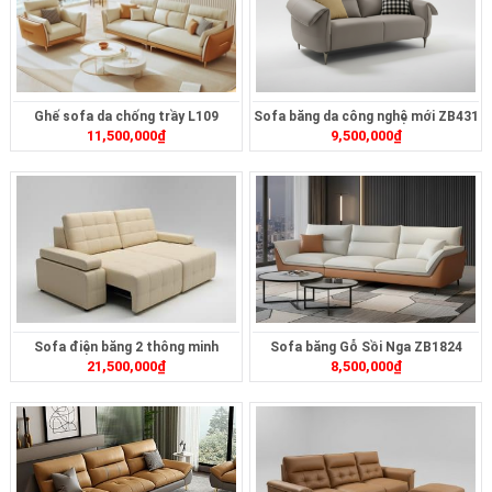
Ghế sofa da chống trầy L109
Sofa băng da công nghệ mới ZB431
11,500,000
₫
9,500,000
₫
Sofa điện băng 2 thông minh
Sofa băng Gỗ Sồi Nga ZB1824
21,500,000
₫
8,500,000
₫
ZT2626