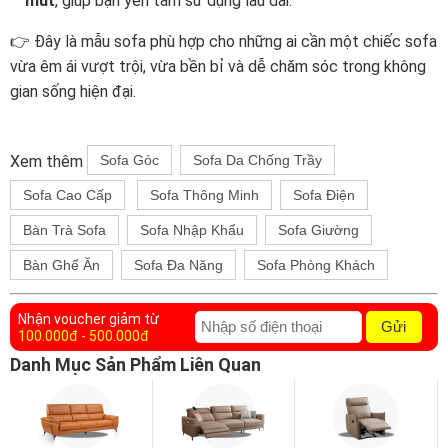
mút
, giúp bạn yên tâm sử dụng lâu dài.
👉 Đây là mẫu sofa phù hợp cho những ai cần một chiếc sofa
vừa êm ái vượt trội, vừa bền bỉ và dễ chăm sóc trong không
gian sống hiện đại.
Xem thêm
Sofa Góc
Sofa Da Chống Trầy
Sofa Cao Cấp
Sofa Thông Minh
Sofa Điện
Bàn Trà Sofa
Sofa Nhập Khẩu
Sofa Giường
Bàn Ghế Ăn
Sofa Đa Năng
Sofa Phòng Khách
Nhận voucher giảm từ
Gửi
100.000đ - 500.000đ
Danh Mục Sản Phẩm Liên Quan