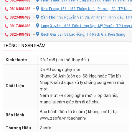
0829488488
–
Phan Thiết
: 217 Trần Hưng Đạo, Phú Thủy, TP. Phan Th
0818488488
–
Nha Trang
: 156 - 158 Thống Nhất, Phương Sài, TP. Nh
0823488488
–
Cần Thơ
: 136 Nguyễn Văn Cừ, An Khánh, Ninh Kiều, TP
0817488488
–
Long Xuyên
: 1626 Trần Hưng Đạo, Mỹ Phước, TP. Long 
0825488488
–
Rạch Giá
: 52 - 53 Lạc Hồng, TP. Rạch Giá, Kiên Giang
THÔNG TIN SẢN PHẨM
Kích thước
Dài 1m8 ( có thể thay đổi )
Da PU công nghệ mới
Khung Gỗ Ash (còn gọi Sồi Nga hoặc Tần bì)
Nhập Khẩu đã qua xử lý chống cong vênh mối
Chất Liệu
mọt
Nệm mút FR công nghệ mới 5 lớp đàn hồi,
mang lại cảm giác êm ái dể chịu
Bảo hành điện tử 5 năm ( khung, mút ) tại
Bảo Hành
www.zsofa.vn/baohanh/
Thương Hiệu
Zsofa