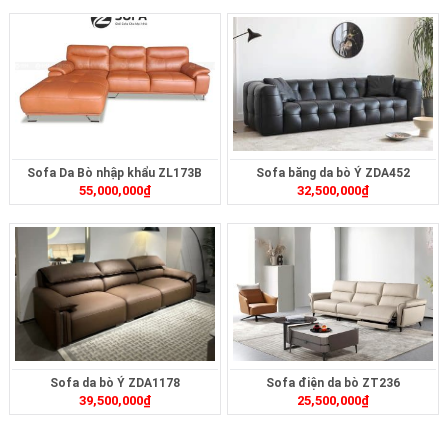
Sofa Da Bò nhập khẩu ZL173B
Sofa băng da bò Ý ZDA452
55,000,000
₫
32,500,000
₫
Sofa da bò Ý ZDA1178
Sofa điện da bò ZT236
39,500,000
₫
25,500,000
₫