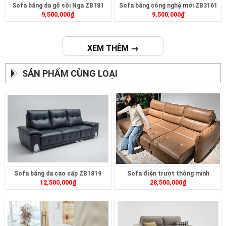
Sofa băng da gỗ sồi Nga ZB181
Sofa băng công nghệ mới ZB3161
9,500,000
₫
9,500,000
₫
XEM THÊM →
SẢN PHẨM CÙNG LOẠI
Sofa băng da cao cấp ZB1819
Sofa điện trượt thông minh
12,500,000
₫
28,500,000
₫
ZT2628