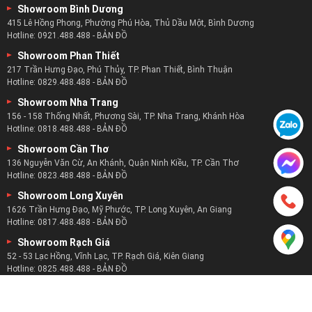
Showroom Bình Dương
415 Lê Hồng Phong, Phường Phú Hòa, Thủ Dầu Một, Bình Dương
Hotline:
0921.488.488
-
BẢN ĐỒ
Showroom Phan Thiết
217 Trần Hưng Đạo, Phú Thủy, TP. Phan Thiết, Bình Thuận
Hotline:
0829.488.488
-
BẢN ĐỒ
Showroom Nha Trang
156 - 158 Thống Nhất, Phương Sài, TP. Nha Trang, Khánh Hòa
Hotline:
0818.488.488
-
BẢN ĐỒ
Showroom Cần Thơ
136 Nguyễn Văn Cừ, An Khánh, Quận Ninh Kiều, TP. Cần Thơ
Hotline:
0823.488.488
-
BẢN ĐỒ
Showroom Long Xuyên
1626 Trần Hưng Đạo, Mỹ Phước, TP. Long Xuyên, An Giang
Hotline:
0817.488.488
-
BẢN ĐỒ
Showroom Rạch Giá
52 - 53 Lạc Hồng, Vĩnh Lạc, TP. Rạch Giá, Kiên Giang
Hotline:
0825.488.488
-
BẢN ĐỒ
CÔNG TY TNHH SX - TM - DV HOÀNG GIA DL