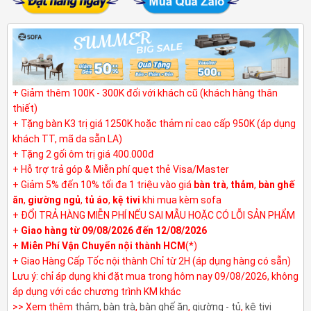
+ Giảm thêm 100K - 300K đối với khách cũ (khách hàng thân
thiết)
+ Tặng bàn K3 trị giá 1250K hoặc thảm nỉ cao cấp 950K (áp dụng
khách TT, mã da sẵn LA)
+ Tặng 2 gối ôm trị giá 400.000đ
+ Hỗ trợ trả góp & Miễn phí quẹt thẻ Visa/Master
+ Giảm 5% đến 10% tối đa 1 triệu vào giá
bàn trà
,
thảm
,
bàn ghế
ăn
,
giường ngủ
,
tủ áo
,
kệ tivi
khi mua kèm sofa
+ ĐỔI TRẢ HÀNG MIỄN PHÍ NẾU SAI MẪU HOẶC CÓ LỖI SẢN PHẨM
+
Giao hàng từ 09/08/2026 đến 12/08/2026
+
Miễn Phí Vận Chuyển nội thành HCM
(*)
+ Giao Hàng Cấp Tốc nội thành Chỉ từ 2H (áp dụng hàng có sẵn)
Lưu ý: chỉ áp dụng khi đặt mua trong hôm nay 09/08/2026, không
áp dụng với các chương trình KM khác
>> Xem thêm
thảm
,
bàn trà
,
bàn ghế ăn
,
giường - tủ
,
kệ tivi