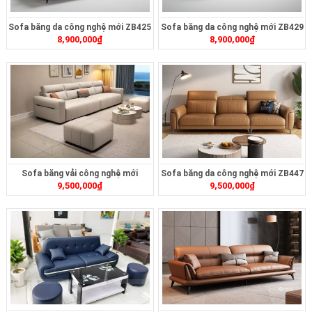
Sofa băng da công nghệ mới ZB425
Sofa băng da công nghệ mới ZB429
8,900,000
₫
8,900,000
₫
Sofa băng vải công nghệ mới
Sofa băng da công nghệ mới ZB447
9,500,000
₫
9,500,000
₫
ZB411