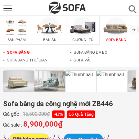
SẢN PHẨM
▼
BÀN ĂN
GIƯỜNG - TỦ
SOFA BĂNG
S
SẢN PHẨM
SOFAS
▼
SOFA BĂNG
SOFA BĂNG DA BÒ
►
►
SOFA BĂNG THƯ GIÃN
SOFA VẢI
►
►
PHÒNG ĂN
▼
PHÒNG NGỦ
▼
PHÒNG KHÁCH
▼
Sofa băng da công nghệ mới ZB446
Giá gốc :
15,500,000
₫
-43%
Có Quà Tặng
LIÊN HỆ
8,900,000
₫
Giá sale :