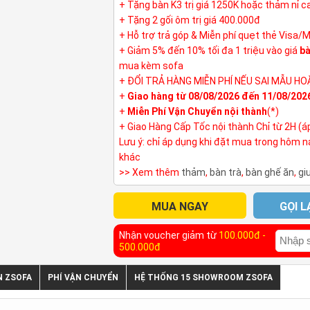
+ Tặng bàn K3 trị giá 1250K hoặc thảm nỉ 
+ Tặng 2 gối ôm trị giá 400.000đ
+ Hỗ trợ trả góp & Miễn phí quẹt thẻ Visa/
+ Giảm 5% đến 10% tối đa 1 triệu vào giá
bà
mua kèm sofa
+ ĐỔI TRẢ HÀNG MIỄN PHÍ NẾU SAI MẪU HO
+
Giao hàng từ 08/08/2026 đến 11/08/202
+
Miễn Phí Vận Chuyển nội thành
(*)
+ Giao Hàng Cấp Tốc nội thành Chỉ từ 2H (á
Lưu ý: chỉ áp dụng khi đặt mua trong hôm 
khác
>> Xem thêm
thảm
,
bàn trà
,
bàn ghế ăn
,
gi
MUA NGAY
GỌI L
Nhận voucher giảm từ
100.000đ -
500.000đ
N ZSOFA
PHÍ VẬN CHUYỂN
HỆ THỐNG 15 SHOWROOM ZSOFA