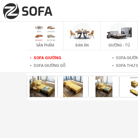
SẢN PHẨM
BÀN ĂN
GIƯỜNG - TỦ
SOFA GIƯỜNG
SOFA GIƯỜN
►
►
SOFA GIƯỜNG GỖ
SOFA THƯ 
►
►