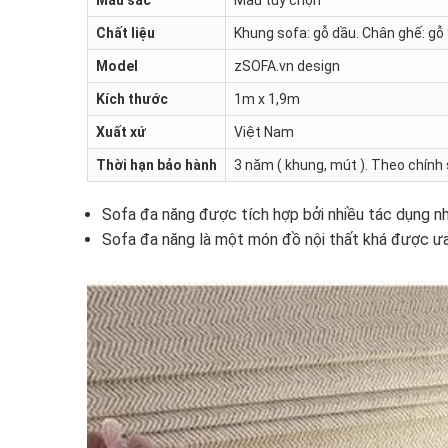
Chất liệu
Khung sofa: gỗ dầu. Chân ghế: gỗ
Model
zSOFA.vn design
Kích thước
1m x 1,9m
Xuất xứ
Việt Nam
Thời hạn bảo hành
3 năm ( khung, mút ). Theo chín
Sofa đa năng được tích hợp bởi nhiều tác dụng 
Sofa đa năng là một món đồ nội thất khá được ưa