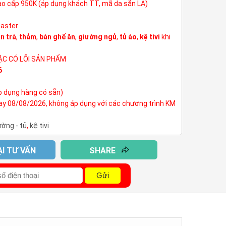
cao cấp 950K (áp dụng khách TT, mã da sẵn LA)
Master
n trà
,
thảm
,
bàn ghế ăn
,
giường ngủ
,
tủ áo
,
kệ tivi
khi
ẶC CÓ LỖI SẢN PHẨM
6
p dụng hàng có sẵn)
nay 08/08/2026, không áp dụng với các chương trình KM
ường - tủ
,
kệ tivi
ẠI TƯ VẤN
SHARE
Gửi