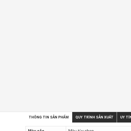
THÔNG TIN SẢN PHẨM
QUY TRÌNH SẢN XUẤT
UY TÍ
Màu sắc
Màu tùy chọn