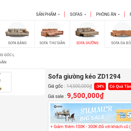
SẢN PHẨM
SOFAS
PHÒNG ĂN
▼
▼
▼
SOFA BĂNG
SOFA THƯ GIÃN
SOFA GIƯỜNG
SOFA DA BÒ
G GÓC L
GIÃN
Sofa giường kéo ZD1294
Giá gốc :
14,500,000
₫
-34%
Có Quà Tặ
9,500,000
₫
Giá sale :
+ Giảm thêm 100K - 300K đối với khách cũ 