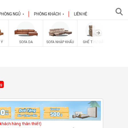
PHÒNG NGỦ
PHÒNG KHÁCH
LIÊN HỆ
▼
▼
SOFA V
 Ý
SOFA DA
SOFA NHẬP KHẨU
GHẾ THƯ GIÃN
ng
(khách hàng thân thiết)