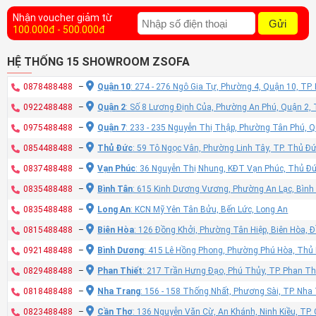
Nhận voucher giảm từ
Gửi
100.000đ - 500.000đ
HỆ THỐNG 15 SHOWROOM ZSOFA
0878488488
–
Quận 10
: 274 - 276 Ngô Gia Tự, Phường 4, Quận 10, TP
0922488488
–
Quận 2
: Số 8 Lương Định Của, Phường An Phú, Quận 2,
0975488488
–
Quận 7
: 233 - 235 Nguyễn Thị Thập, Phường Tân Phú, 
0854488488
–
Thủ Đức
: 59 Tô Ngọc Vân, Phường Linh Tây, TP. Thủ Đ
0837488488
–
Vạn Phúc
: 36 Nguyễn Thị Nhung, KĐT Vạn Phúc, Thủ Đ
0835488488
–
Bình Tân
: 615 Kinh Dương Vương, Phường An Lạc, Bình
0835488488
–
Long An
: KCN Mỹ Yên Tân Bửu, Bến Lức, Long An
0815488488
–
Biên Hòa
: 126 Đồng Khởi, Phường Tân Hiệp, Biên Hòa, 
0921488488
–
Bình Dương
: 415 Lê Hồng Phong, Phường Phú Hòa, Thủ
0829488488
–
Phan Thiết
: 217 Trần Hưng Đạo, Phú Thủy, TP. Phan Th
0818488488
–
Nha Trang
: 156 - 158 Thống Nhất, Phương Sài, TP. Nh
0823488488
–
Cần Thơ
: 136 Nguyễn Văn Cừ, An Khánh, Ninh Kiều, TP