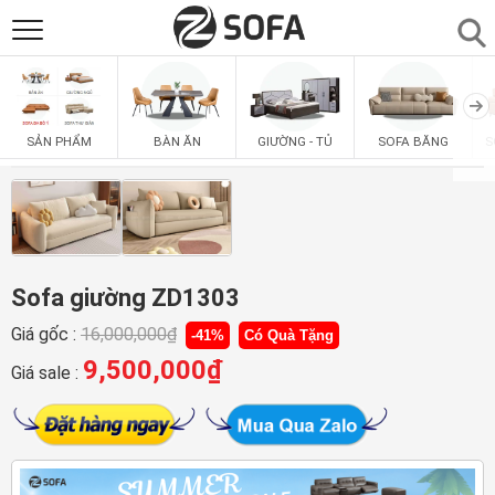
SẢN PHẨM
▼
BÀN ĂN
GIƯỜNG - TỦ
SOFA BĂNG
S
SẢN PHẨM
SOFAS
▼
PHÒNG ĂN
▼
PHÒNG NGỦ
Sofa giường ZD1303
▼
Giá gốc :
16,000,000
₫
-41%
Có Quà Tặng
PHÒNG KHÁCH
▼
9,500,000
₫
Giá sale :
LIÊN HỆ