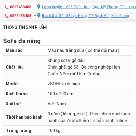
0817488488
–
Long Xuyên
: 1626 Trần Hưng Đạo, Mỹ Phước, TP. Long 
0825488488
–
Rạch Giá
: 52 - 53 Lạc Hồng, TP. Rạch Giá, Kiên Giang
THÔNG TIN SẢN PHẨM
Sofa đa năng
Màu sắc
Màu nâu trắng sữa ( có thể đổi màu )
Khung sofa: gỗ dầu.
Chất liệu
Chân ghế: gỗ Sồi. Da công nghiệp Hàn
Quốc. Nệm mút Kim Cương.
Model
zSOFA.vn design
Kích thước
180 x 190 cm
Xuất xứ
Việt Nam
3 năm ( khung, mút ). Theo chính sách bảo
Thời hạn bảo hành
hành của Zsofa
Kiểm tra bảo hành online
.
Trọng lượng
100 kg