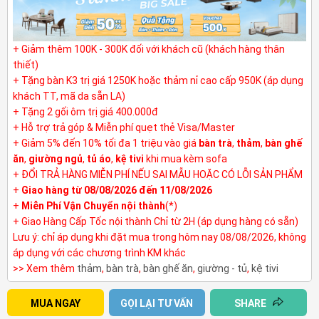
+ Giảm thêm 100K - 300K đối với khách cũ (khách hàng thân
thiết)
+ Tặng bàn K3 trị giá 1250K hoặc thảm nỉ cao cấp 950K (áp dụng
khách TT, mã da sẵn LA)
+ Tặng 2 gối ôm trị giá 400.000đ
+ Hỗ trợ trả góp & Miễn phí quẹt thẻ Visa/Master
+ Giảm 5% đến 10% tối đa 1 triệu vào giá
bàn trà
,
thảm
,
bàn ghế
ăn
,
giường ngủ
,
tủ áo
,
kệ tivi
khi mua kèm sofa
+ ĐỔI TRẢ HÀNG MIỄN PHÍ NẾU SAI MẪU HOẶC CÓ LỖI SẢN PHẨM
+
Giao hàng từ 08/08/2026 đến 11/08/2026
+
Miễn Phí Vận Chuyển nội thành
(*)
+ Giao Hàng Cấp Tốc nội thành Chỉ từ 2H (áp dụng hàng có sẵn)
Lưu ý: chỉ áp dụng khi đặt mua trong hôm nay 08/08/2026, không
áp dụng với các chương trình KM khác
>> Xem thêm
thảm
,
bàn trà
,
bàn ghế ăn
,
giường - tủ
,
kệ tivi
MUA NGAY
GỌI LẠI TƯ VẤN
SHARE