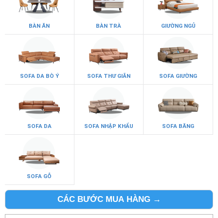
BÀN ĂN
BÀN TRÀ
GIƯỜNG NGỦ
SOFA DA BÒ Ý
SOFA THƯ GIÃN
SOFA GIƯỜNG
SOFA DA
SOFA NHẬP KHẨU
SOFA BĂNG
SOFA GỖ
CÁC BƯỚC MUA HÀNG →