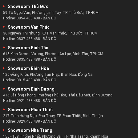
Showroom Thủ Đức
59 Tô Ngọc Vân, Phường Linh Tây, TP. Thủ Đức, TP.HCM
Hotline:
0854.488.488
-
BẢN ĐỒ
Showroom Vạn Phúc
36 Nguyễn Thị Nhung, KĐT Vạn Phúc, Thủ Đức, TP.HCM
Hotline:
0837.488.488
-
BẢN ĐỒ
Showroom Bình Tân
615 Kinh Dương Vương, Phường An Lạc, Bình Tân, TP.HCM
Hotline:
0835.488.488
-
BẢN ĐỒ
Showroom Biên Hòa
126 Đồng Khởi, Phường Tân Hiệp, Biên Hòa, Đồng Nai
Hotline:
0815.488.488
-
BẢN ĐỒ
Showroom Bình Dương
415 Lê Hồng Phong, Phường Phú Hòa, Thủ Dầu Một, Bình Dương
Hotline:
0921.488.488
-
BẢN ĐỒ
Showroom Phan Thiết
217 Trần Hưng Đạo, Phú Thủy, TP. Phan Thiết, Bình Thuận
Hotline:
0829.488.488
-
BẢN ĐỒ
Showroom Nha Trang
156 - 158 Thống Nhất, Phương Sài, TP. Nha Trang, Khánh Hòa