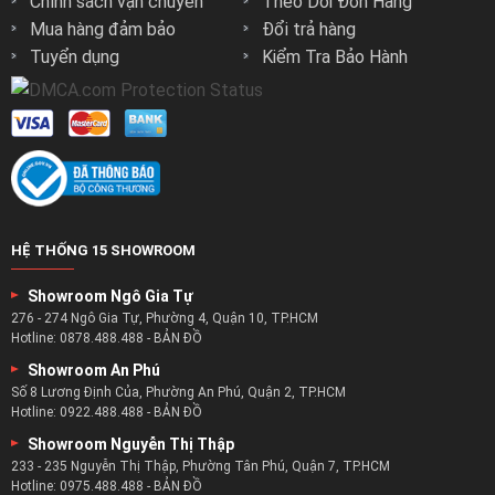
Chính sách vận chuyển
Theo Dõi Đơn Hàng
Mua hàng đảm bảo
Đổi trả hàng
Tuyển dụng
Kiểm Tra Bảo Hành
HỆ THỐNG 15 SHOWROOM
Showroom Ngô Gia Tự
276 - 274 Ngô Gia Tự, Phường 4, Quận 10, TP.HCM
Hotline:
0878.488.488
-
BẢN ĐỒ
Showroom An Phú
Số 8 Lương Định Của, Phường An Phú, Quận 2, TP.HCM
Hotline:
0922.488.488
-
BẢN ĐỒ
Showroom Nguyễn Thị Thập
233 - 235 Nguyễn Thị Thập, Phường Tân Phú, Quận 7, TP.HCM
Hotline:
0975.488.488
-
BẢN ĐỒ