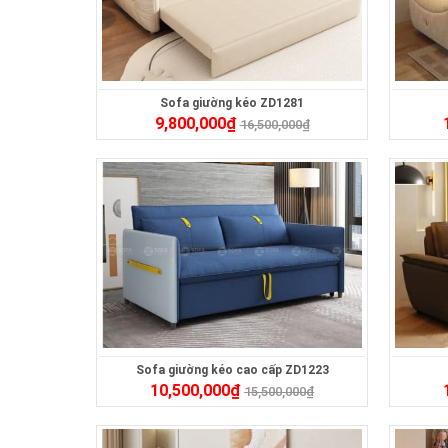
Sofa giường kéo ZD1281
9,800,000
₫
16,500,000
₫
Sofa giường kéo cao cấp ZD1223
10,500,000
₫
15,500,000
₫