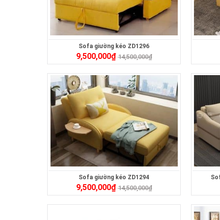
Sofa giường kéo ZD1296
9,500,000
₫
14,500,000
₫
Sofa giường kéo ZD1294
So
9,500,000
₫
14,500,000
₫