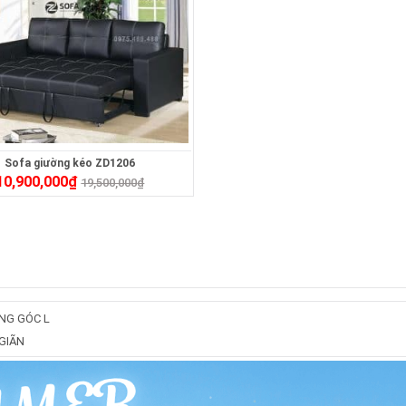
Sofa giường kéo ZD1206
10,900,000
₫
19,500,000
₫
NG GÓC L
GIÃN