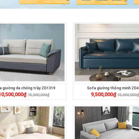
a giường da chống trầy ZD1319
Sofa giường thông minh ZD
10,500,000
₫
9,500,000
₫
15,000,000
₫
15,000,000