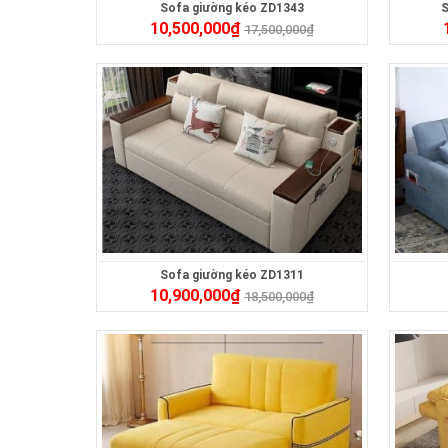
Sofa giường kéo ZD1343
S
10,500,000
₫
17,500,000
₫
Sofa giường kéo ZD1311
10,900,000
₫
18,500,000
₫