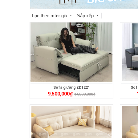
Lọc theo mức giá
Sắp xếp
▼
▼
Sofa giường ZD1221
Sof
9,500,000
₫
14,500,000
₫