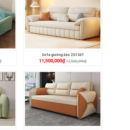
Sofa giường kéo ZD1347
11,500,000
₫
₫
17,500,000
₫