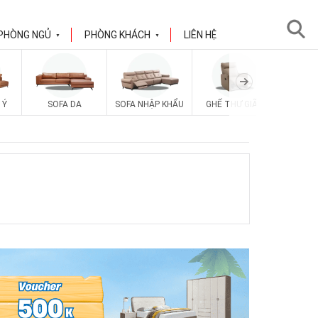
PHÒNG NGỦ
PHÒNG KHÁCH
LIÊN HỆ
▼
▼
 Ý
SOFA DA
SOFA NHẬP KHẨU
GHẾ THƯ GIÃN
SOFA V