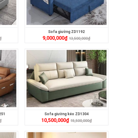
Sofa giường ZD1192
9,000,000
₫
₫
13,500,000
₫
251
Sofa giường kéo ZD1304
10,500,000
₫
₫
15,500,000
₫