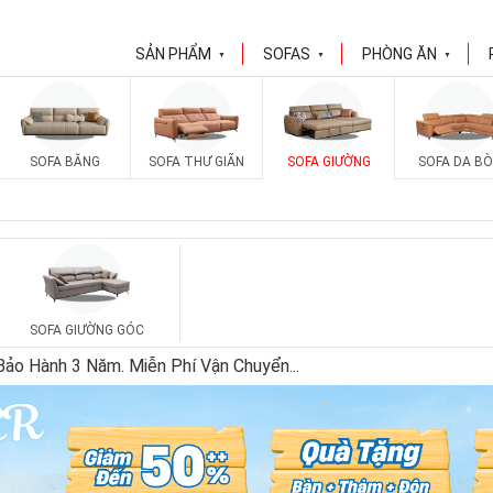
SẢN PHẨM
SOFAS
PHÒNG ĂN
▼
▼
▼
SOFA BĂNG
SOFA THƯ GIÃN
SOFA GIƯỜNG
SOFA DA BÒ
SOFA GIƯỜNG GÓC
 Bảo Hành 3 Năm. Miễn Phí Vận Chuyển
...