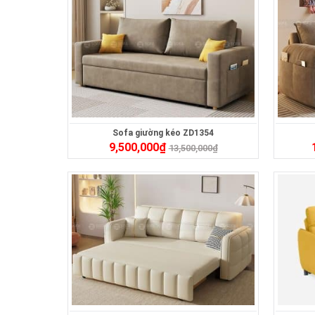
Sofa giường kéo ZD1354
9,500,000
₫
13,500,000
₫