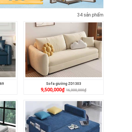
34 sản phẩm
469
Sofa giường ZD1303
9,500,000
₫
₫
16,000,000
₫