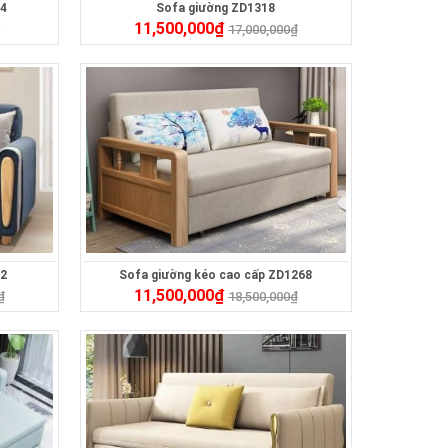
24
Sofa giường ZD1318
11,500,000
₫
₫
17,000,000
₫
22
Sofa giường kéo cao cấp ZD1268
11,500,000
₫
₫
18,500,000
₫