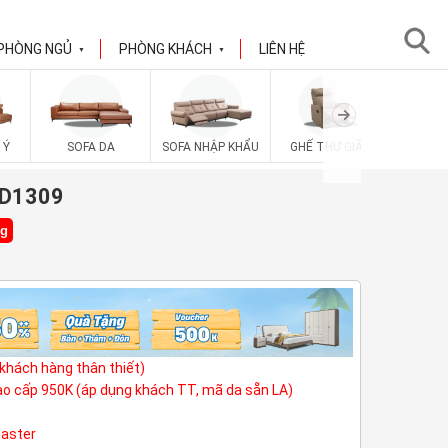
PHÒNG NGỦ
PHÒNG KHÁCH
LIÊN HỆ
▼
▼
SOFA V
 Ý
SOFA DA
SOFA NHẬP KHẨU
GHẾ THƯ GIÃN
ZD1309
ng
(khách hàng thân thiết)
cao cấp 950K (áp dụng khách TT, mã da sẵn LA)
Master