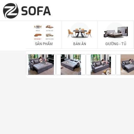
SẢN PHẨM
BÀN ĂN
GIƯỜNG - TỦ