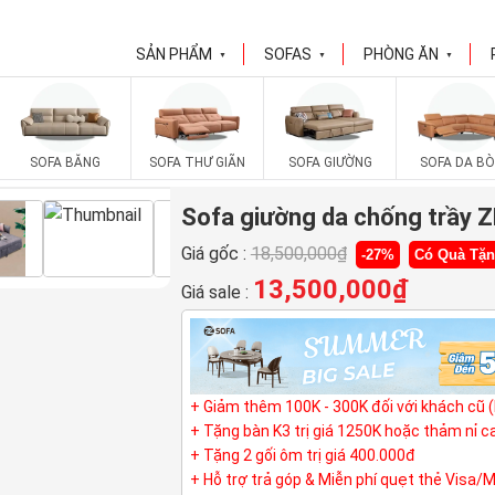
SẢN PHẨM
SOFAS
PHÒNG ĂN
▼
▼
▼
SOFA BĂNG
SOFA THƯ GIÃN
SOFA GIƯỜNG
SOFA DA BÒ
Sofa giường da chống trầy 
Giá gốc :
18,500,000
₫
-27%
Có Quà Tặ
13,500,000
₫
Giá sale :
+ Giảm thêm 100K - 300K đối với khách cũ 
+ Tặng bàn K3 trị giá 1250K hoặc thảm nỉ 
+ Tặng 2 gối ôm trị giá 400.000đ
+ Hỗ trợ trả góp & Miễn phí quẹt thẻ Visa/