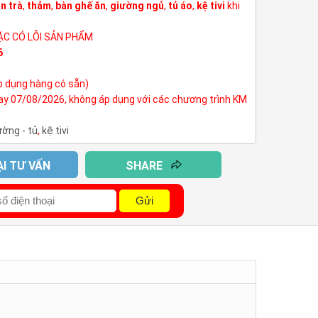
n trà
,
thảm
,
bàn ghế ăn
,
giường ngủ
,
tủ áo
,
kệ tivi
khi
ẶC CÓ LỖI SẢN PHẨM
6
p dụng hàng có sẵn)
nay 07/08/2026, không áp dụng với các chương trình KM
ường - tủ
,
kệ tivi
ẠI TƯ VẤN
SHARE
Gửi