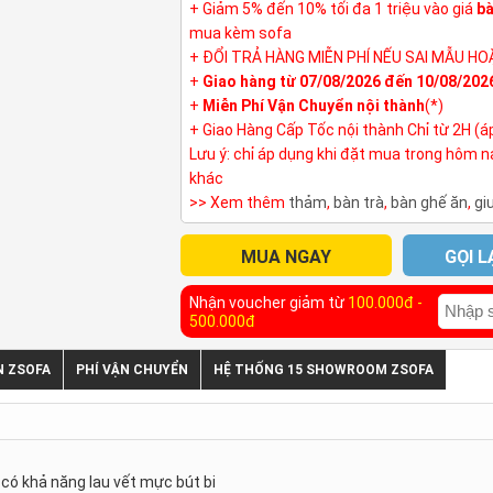
+ Giảm 5% đến 10% tối đa 1 triệu vào giá
bà
mua kèm sofa
+ ĐỔI TRẢ HÀNG MIỄN PHÍ NẾU SAI MẪU HO
+
Giao hàng từ 07/08/2026 đến 10/08/202
+
Miễn Phí Vận Chuyển nội thành
(*)
+ Giao Hàng Cấp Tốc nội thành Chỉ từ 2H (á
Lưu ý: chỉ áp dụng khi đặt mua trong hôm 
khác
>> Xem thêm
thảm
,
bàn trà
,
bàn ghế ăn
,
gi
MUA NGAY
GỌI L
Nhận voucher giảm từ
100.000đ -
500.000đ
N ZSOFA
PHÍ VẬN CHUYỂN
HỆ THỐNG 15 SHOWROOM ZSOFA
có khả năng lau vết mực bút bi