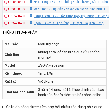
0818488488
–
Nha Trang
: 156 - 158 Thống Nhất, Phương Sài, TP. Nh
0823488488
–
Cần Thơ
: 136 Nguyễn Văn Cừ, An Khánh, Ninh Kiều, TP
0817488488
–
Long Xuyên
: 1626 Trần Hưng Đạo, Mỹ Phước, TP. Long 
0825488488
–
Rạch Giá
: 52 - 53 Lạc Hồng, TP. Rạch Giá, Kiên Giang
THÔNG TIN SẢN PHẨM
Màu sắc
Màu tùy chọn
Khung sofa: gỗ tần bì đã qua xử lí chống
Chất liệu
mối mọt
Model
zSOFA.vn design
Kích thước
1m x 1,9m
Xuất xứ
Việt Nam
3 năm ( khung, mút ). Theo chính sách bảo
Thời hạn bảo hành
hành của Zsofa
Kiểm tra bảo hành online
.
Sofa đa năng được tích hợp bởi nhiều tác dụng như dùng