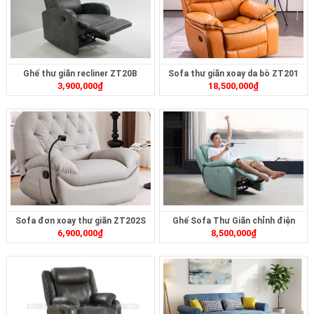
Ghế thư giãn recliner ZT20B
Sofa thư giãn xoay da bò ZT201
3,900,000
₫
18,500,000
₫
Sofa đơn xoay thư giãn ZT202S
Ghế Sofa Thư Giãn chỉnh điện
6,900,000
₫
8,500,000
₫
ZTD-414