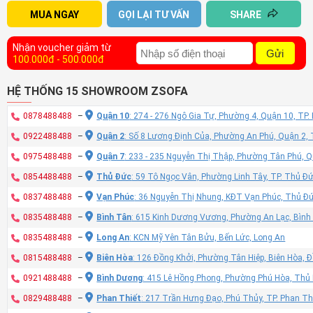
MUA NGAY
GỌI LẠI TƯ VẤN
SHARE
Nhận voucher giảm từ
Gửi
100.000đ - 500.000đ
HỆ THỐNG 15 SHOWROOM ZSOFA
0878488488
–
Quận 10
: 274 - 276 Ngô Gia Tự, Phường 4, Quận 10, TP
0922488488
–
Quận 2
: Số 8 Lương Định Của, Phường An Phú, Quận 2,
0975488488
–
Quận 7
: 233 - 235 Nguyễn Thị Thập, Phường Tân Phú, 
0854488488
–
Thủ Đức
: 59 Tô Ngọc Vân, Phường Linh Tây, TP. Thủ Đ
0837488488
–
Vạn Phúc
: 36 Nguyễn Thị Nhung, KĐT Vạn Phúc, Thủ Đ
0835488488
–
Bình Tân
: 615 Kinh Dương Vương, Phường An Lạc, Bình
0835488488
–
Long An
: KCN Mỹ Yên Tân Bửu, Bến Lức, Long An
0815488488
–
Biên Hòa
: 126 Đồng Khởi, Phường Tân Hiệp, Biên Hòa, 
0921488488
–
Bình Dương
: 415 Lê Hồng Phong, Phường Phú Hòa, Thủ
0829488488
–
Phan Thiết
: 217 Trần Hưng Đạo, Phú Thủy, TP. Phan Th