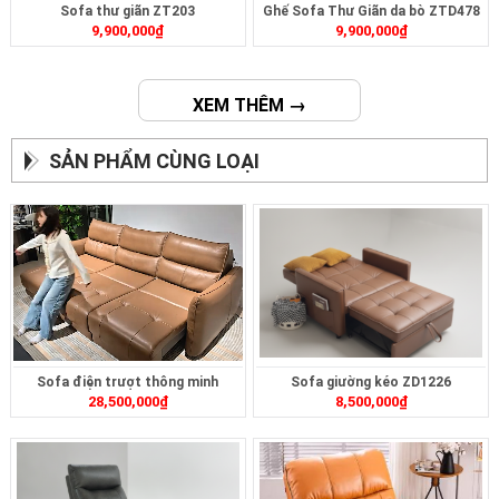
Sofa thư giãn ZT203
Ghế Sofa Thư Giãn da bò ZTD478
9,900,000
₫
9,900,000
₫
XEM THÊM →
SẢN PHẨM CÙNG LOẠI
Sofa điện trượt thông minh
Sofa giường kéo ZD1226
28,500,000
₫
8,500,000
₫
ZT2628