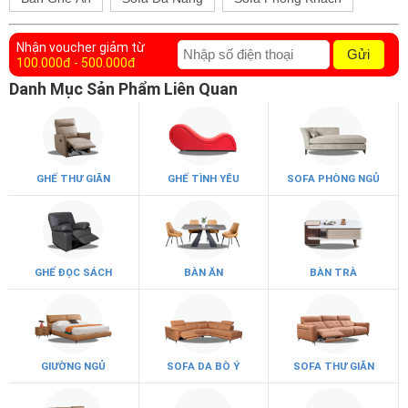
Nhận voucher giảm từ
Gửi
100.000đ - 500.000đ
Danh Mục Sản Phẩm Liên Quan
GHẾ THƯ GIÃN
GHẾ TÌNH YÊU
SOFA PHÒNG NGỦ
GHẾ ĐỌC SÁCH
BÀN ĂN
BÀN TRÀ
GIƯỜNG NGỦ
SOFA DA BÒ Ý
SOFA THƯ GIÃN