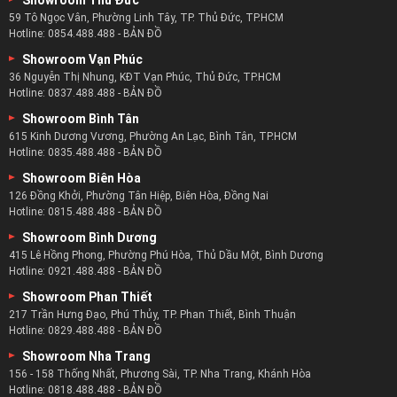
Showroom Thủ Đức
59 Tô Ngọc Vân, Phường Linh Tây, TP. Thủ Đức, TP.HCM
Hotline:
0854.488.488
-
BẢN ĐỒ
Showroom Vạn Phúc
36 Nguyễn Thị Nhung, KĐT Vạn Phúc, Thủ Đức, TP.HCM
Hotline:
0837.488.488
-
BẢN ĐỒ
Showroom Bình Tân
615 Kinh Dương Vương, Phường An Lạc, Bình Tân, TP.HCM
Hotline:
0835.488.488
-
BẢN ĐỒ
Showroom Biên Hòa
126 Đồng Khởi, Phường Tân Hiệp, Biên Hòa, Đồng Nai
Hotline:
0815.488.488
-
BẢN ĐỒ
Showroom Bình Dương
415 Lê Hồng Phong, Phường Phú Hòa, Thủ Dầu Một, Bình Dương
Hotline:
0921.488.488
-
BẢN ĐỒ
Showroom Phan Thiết
217 Trần Hưng Đạo, Phú Thủy, TP. Phan Thiết, Bình Thuận
Hotline:
0829.488.488
-
BẢN ĐỒ
Showroom Nha Trang
156 - 158 Thống Nhất, Phương Sài, TP. Nha Trang, Khánh Hòa
Hotline:
0818.488.488
-
BẢN ĐỒ