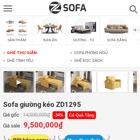
SẢN PHẨM
▼
BÀN ĂN
GIƯỜNG - TỦ
SOFA BĂNG
S
SẢN PHẨM
SOFAS
▼
GHẾ THƯ GIÃN
SOFA PHÒNG NGỦ
►
►
GHẾ TÌNH YÊU
GHẾ ĐỌC SÁCH
►
►
PHÒNG ĂN
▼
▶
PHÒNG NGỦ
▼
PHÒNG KHÁCH
▼
Sofa giường kéo ZD1295
Giá gốc :
14,500,000
₫
-34%
Có Quà Tặng
LIÊN HỆ
9,500,000
₫
Giá sale :