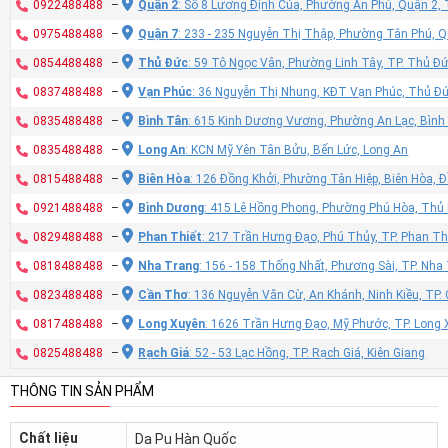
0922488488
–
Quận 2
: Số 8 Lương Định Của, Phường An Phú, Quận 2,
0975488488
–
Quận 7
: 233 - 235 Nguyễn Thị Thập, Phường Tân Phú, 
0854488488
–
Thủ Đức
: 59 Tô Ngọc Vân, Phường Linh Tây, TP. Thủ Đ
0837488488
–
Vạn Phúc
: 36 Nguyễn Thị Nhung, KĐT Vạn Phúc, Thủ Đ
0835488488
–
Bình Tân
: 615 Kinh Dương Vương, Phường An Lạc, Bình
0835488488
–
Long An
: KCN Mỹ Yên Tân Bửu, Bến Lức, Long An
0815488488
–
Biên Hòa
: 126 Đồng Khởi, Phường Tân Hiệp, Biên Hòa, 
0921488488
–
Bình Dương
: 415 Lê Hồng Phong, Phường Phú Hòa, Thủ
0829488488
–
Phan Thiết
: 217 Trần Hưng Đạo, Phú Thủy, TP. Phan Th
0818488488
–
Nha Trang
: 156 - 158 Thống Nhất, Phương Sài, TP. Nh
0823488488
–
Cần Thơ
: 136 Nguyễn Văn Cừ, An Khánh, Ninh Kiều, TP
0817488488
–
Long Xuyên
: 1626 Trần Hưng Đạo, Mỹ Phước, TP. Long 
0825488488
–
Rạch Giá
: 52 - 53 Lạc Hồng, TP. Rạch Giá, Kiên Giang
THÔNG TIN SẢN PHẨM
Chất liệu
Da Pu Hàn Quốc