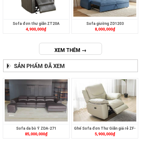
Sofa đơn thư giãn ZT20A
Sofa giường ZD1203
4,900,000
₫
8,000,000
₫
XEM THÊM →
SẢN PHẨM ĐÃ XEM
Sofa da bò Ý ZDA-271
Ghế Sofa đơn Thư Giãn giá rẻ ZF-
85,000,000
₫
5,900,000
₫
R019