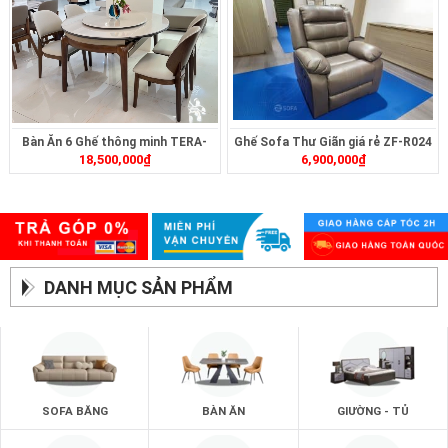
Bàn Ăn 6 Ghế thông minh TERA-
Ghế Sofa Thư Giãn giá rẻ ZF-R024
18,500,000
₫
6,900,000
₫
477
DANH MỤC SẢN PHẨM
SOFA BĂNG
BÀN ĂN
GIƯỜNG - TỦ