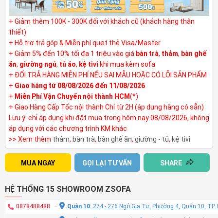
+ Giảm thêm 100K - 300K đối với khách cũ (khách hàng thân
thiết)
+ Hỗ trợ trả góp & Miễn phí quẹt thẻ Visa/Master
+ Giảm 5% đến 10% tối đa 1 triệu vào giá
bàn trà
,
thảm
,
bàn ghế
ăn
,
giường ngủ
,
tủ áo
,
kệ tivi
khi mua kèm sofa
+ ĐỔI TRẢ HÀNG MIỄN PHÍ NẾU SAI MẪU HOẶC CÓ LỖI SẢN PHẨM
+
Giao hàng từ 08/08/2026 đến 11/08/2026
+
Miễn Phí Vận Chuyển nội thành HCM
(*)
+ Giao Hàng Cấp Tốc nội thành Chỉ từ 2H (áp dụng hàng có sẵn)
Lưu ý: chỉ áp dụng khi đặt mua trong hôm nay 08/08/2026, không
áp dụng với các chương trình KM khác
>> Xem thêm
thảm
,
bàn trà
,
bàn ghế ăn
,
giường - tủ
,
kệ tivi
MUA NGAY
GỌI LẠI TƯ VẤN
SHARE
HỆ THỐNG 15 SHOWROOM ZSOFA
0878488488
–
Quận 10
: 274 - 276 Ngô Gia Tự, Phường 4, Quận 10, TP