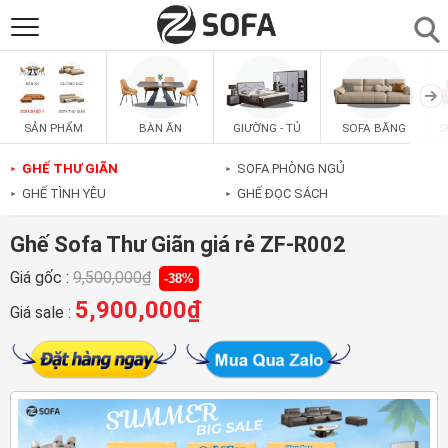
SẢN PHẨM
▼
BÀN ĂN
GIƯỜNG - TỦ
SOFA BĂNG
S
SẢN PHẨM
SOFAS
▼
GHẾ THƯ GIÃN
SOFA PHÒNG NGỦ
►
►
GHẾ TÌNH YÊU
GHẾ ĐỌC SÁCH
►
►
PHÒNG ĂN
▼
Ghế Sofa Thư Giãn giá rẻ ZF-R002
PHÒNG NGỦ
▼
Giá gốc :
9,500,000
₫
-38%
5,900,000
₫
Giá sale :
PHÒNG KHÁCH
▼
LIÊN HỆ