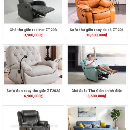
Ghế thư giãn recliner ZT20B
Sofa thư giãn xoay da bò ZT201
3,900,000
₫
18,500,000
₫
Sofa đơn xoay thư giãn ZT202S
Ghế Sofa Thư Giãn chỉnh điện
6,900,000
₫
8,500,000
₫
ZTD-414