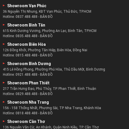
Showroom Vạn Phúc
36 Nguyễn Thị Nhung, KĐT Vạn Phúc, Thủ Đức, TP.HCM
Hotline:
0837.488.488
-
BẢN ĐỒ
Showroom Bình Tân
615 Kinh Dương Vương, Phường An Lạc, Bình Tân, TP.HCM
Hotline:
0835.488.488
-
BẢN ĐỒ
Showroom Biên Hòa
126 Đồng Khởi, Phường Tân Hiệp, Biên Hòa, Đồng Nai
Hotline:
0815.488.488
-
BẢN ĐỒ
Showroom Bình Dương
415 Lê Hồng Phong, Phường Phú Hòa, Thủ Dầu Một, Bình Dương
Hotline:
0921.488.488
-
BẢN ĐỒ
Showroom Phan Thiết
217 Trần Hưng Đạo, Phú Thủy, TP. Phan Thiết, Bình Thuận
Hotline:
0829.488.488
-
BẢN ĐỒ
Showroom Nha Trang
156 - 158 Thống Nhất, Phương Sài, TP. Nha Trang, Khánh Hòa
Hotline:
0818.488.488
-
BẢN ĐỒ
Showroom Cần Thơ
136 Nguyễn Văn Cừ, An Khánh, Quận Ninh Kiều, TP. Cần Thơ