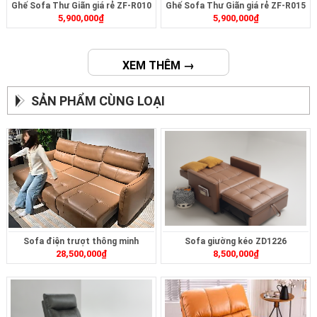
Ghế Sofa Thư Giãn giá rẻ ZF-R010
Ghế Sofa Thư Giãn giá rẻ ZF-R015
5,900,000
₫
5,900,000
₫
XEM THÊM →
SẢN PHẨM CÙNG LOẠI
Sofa điện trượt thông minh
Sofa giường kéo ZD1226
28,500,000
₫
8,500,000
₫
ZT2628