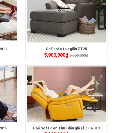
R011
Ghế sofa thư giãn ZT25
5,900,000
₫
9,500,000
₫
R015
Ghế Sofa đơn Thư Giãn giá rẻ ZF-R013