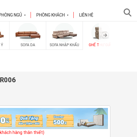
PHÒNG NGỦ
PHÒNG KHÁCH
LIÊN HỆ
▼
▼
SOFA V
 Ý
SOFA DA
SOFA NHẬP KHẨU
GHẾ THƯ GIÃN
-R006
(khách hàng thân thiết)