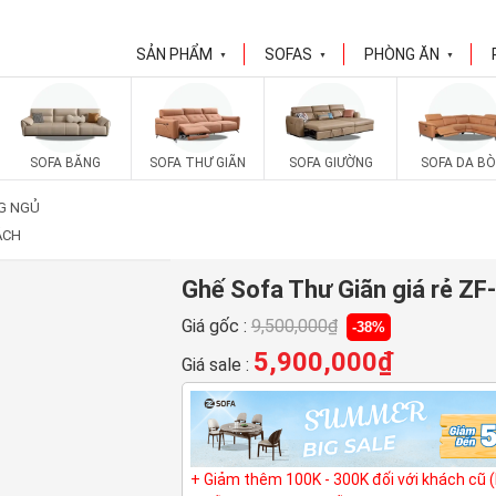
SẢN PHẨM
SOFAS
PHÒNG ĂN
▼
▼
▼
SOFA BĂNG
SOFA THƯ GIÃN
SOFA GIƯỜNG
SOFA DA BÒ
G NGỦ
ÁCH
Ghế Sofa Thư Giãn giá rẻ ZF
Giá gốc :
9,500,000
₫
-38%
5,900,000
₫
Giá sale :
+ Giảm thêm 100K - 300K đối với khách cũ 