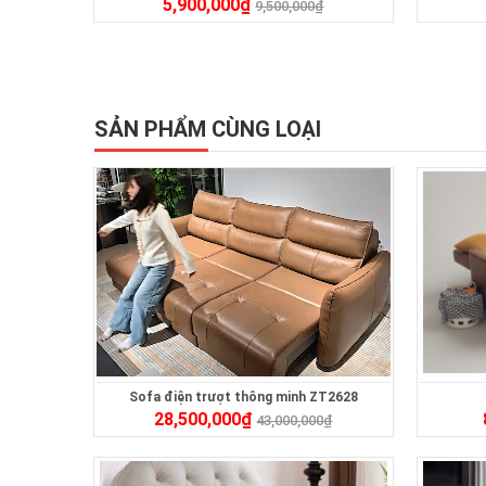
5,900,000
₫
9,500,000
₫
SẢN PHẨM CÙNG LOẠI
Sofa điện trượt thông minh ZT2628
28,500,000
₫
43,000,000
₫