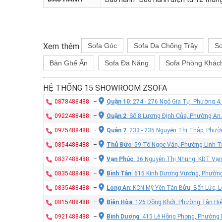
Xem thêm
Sofa Góc
Sofa Da Chống Trầy
So
Bàn Ghế Ăn
Sofa Đa Năng
Sofa Phòng Khác
HỆ THỐNG 15 SHOWROOM ZSOFA
0878488488
–
Quận 10
: 274 - 276 Ngô Gia Tự, Phường 4
0922488488
–
Quận 2
: Số 8 Lương Định Của, Phường An
0975488488
–
Quận 7
: 233 - 235 Nguyễn Thị Thập, Phư
0854488488
–
Thủ Đức
: 59 Tô Ngọc Vân, Phường Linh T
0837488488
–
Vạn Phúc
: 36 Nguyễn Thị Nhung, KĐT Vạ
0835488488
–
Bình Tân
: 615 Kinh Dương Vương, Phường
0835488488
–
Long An
: KCN Mỹ Yên Tân Bửu, Bến Lức, 
0815488488
–
Biên Hòa
: 126 Đồng Khởi, Phường Tân Hiệ
0921488488
–
Bình Dương
: 415 Lê Hồng Phong, Phường