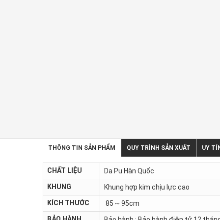
THÔNG TIN SẢN PHẨM
QUY TRÌNH SẢN XUẤT
UY TÍ
CHẤT LIỆU
Da Pu Hàn Quốc
KHUNG
Khung hợp kim chịu lực cao
KÍCH THƯỚC
85 ~ 95cm
BẢO HÀNH
Bảo hành : Bảo hành điện tử 12 tháng