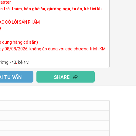
Master
n trà
,
thảm
,
bàn ghế ăn
,
giường ngủ
,
tủ áo
,
kệ tivi
khi
ẶC CÓ LỖI SẢN PHẨM
6
p dụng hàng có sẵn)
nay 08/08/2026, không áp dụng với các chương trình KM
ường - tủ
,
kệ tivi
ẠI TƯ VẤN
SHARE