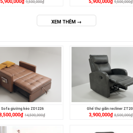
5,900,000
₫
5,900,000
₫
9,500,000
₫
9,500,000
₫
XEM THÊM →
Sofa giường kéo ZD1226
Ghế thư giãn recliner ZT2
8,500,000
₫
3,900,000
₫
14,500,000
₫
8,500,000
₫