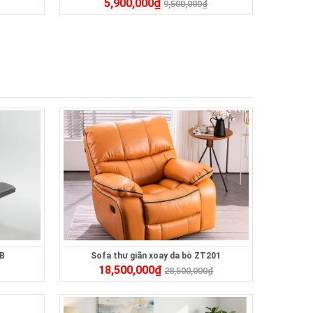
5,900,000
₫
9,500,000
₫
0B
Sofa thư giãn xoay da bò ZT201
18,500,000
₫
28,500,000
₫