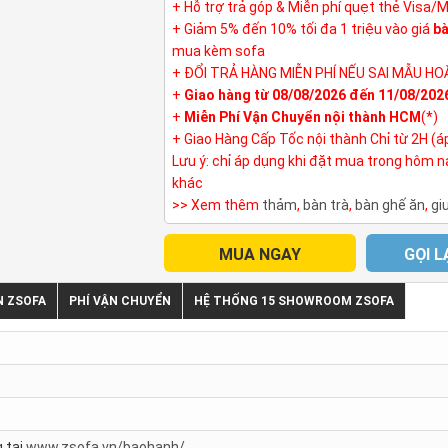
+ Hỗ trợ trả góp & Miễn phí quẹt thẻ Visa/
+ Giảm 5% đến 10% tối đa 1 triệu vào giá
bà
mua kèm sofa
+ ĐỔI TRẢ HÀNG MIỄN PHÍ NẾU SAI MẪU HO
+
Giao hàng từ 08/08/2026 đến 11/08/202
+
Miễn Phí Vận Chuyển nội thành HCM
(*)
+ Giao Hàng Cấp Tốc nội thành Chỉ từ 2H (á
Lưu ý: chỉ áp dụng khi đặt mua trong hôm 
khác
>> Xem thêm
thảm
,
bàn trà
,
bàn ghế ăn
,
gi
MUA NGAY
GỌI L
N ZSOFA
PHÍ VẬN CHUYỂN
HỆ THỐNG 15 SHOWROOM ZSOFA
 tại
www.zsofa.vn/baohanh/