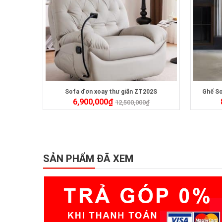
Sofa đơn xoay thư giãn ZT202S
Ghế So
6,900,000
₫
12,500,000
₫
SẢN PHẨM ĐÃ XEM