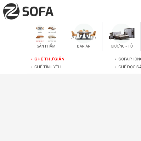
SẢN PHẨM
BÀN ĂN
GIƯỜNG - TỦ
GHẾ THƯ GIÃN
SOFA PHÒN
►
►
GHẾ TÌNH YÊU
GHẾ ĐỌC S
►
►