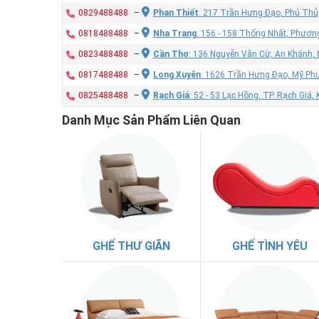
0829488488
–
Phan Thiết
: 217 Trần Hưng Đạo, Phú Thủy
0818488488
–
Nha Trang
: 156 - 158 Thống Nhất, Phươn
0823488488
–
Cần Thơ
: 136 Nguyễn Văn Cừ, An Khánh, 
0817488488
–
Long Xuyên
: 1626 Trần Hưng Đạo, Mỹ Phư
0825488488
–
Rạch Giá
: 52 - 53 Lạc Hồng, TP. Rạch Giá,
Danh Mục Sản Phẩm Liên Quan
GHẾ THƯ GIÃN
GHẾ TÌNH YÊU