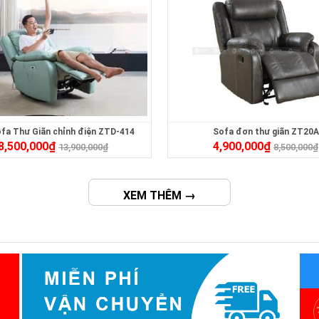
fa Thư Giãn chỉnh điện ZTD-414
Sofa đơn thư giãn ZT20A
8,500,000
₫
4,900,000
₫
13,900,000
₫
8,500,000
₫
XEM THÊM →