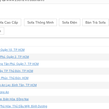
fa Cao Cấp
Sofa Thông Minh
Sofa Điện
Bàn Trà Sofa
h
, Quận 10, TP. HCM
 Phú, Quận 2, TP. HCM
ờng Tân Phú, Quận 7, TP. HCM
ây, TP. Thủ Đức, TP. HCM
n Phúc, Thủ Đức, HCM
 An Lạc, Bình Tân, TP. HCM
Long An
p, Biên Hòa, Đồng Nai
 Phú Hòa, Thủ Dầu Một, Bình Dương