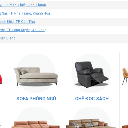
, TP. Phan Thiết, Bình Thuận
g Sài, TP. Nha Trang, Khánh Hòa
Ninh Kiều, TP. Cần Thơ
ớc, TP. Long Xuyên, An Giang
 Kiên Giang
SOFA PHÒNG NGỦ
GHẾ ĐỌC SÁCH