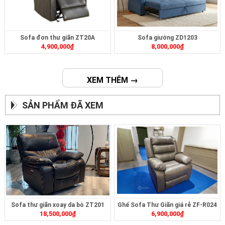
Sofa đơn thư giãn ZT20A
Sofa giường ZD1203
4,900,000
₫
8,000,000
₫
XEM THÊM →
SẢN PHẨM ĐÃ XEM
Sofa thư giãn xoay da bò ZT201
Ghế Sofa Thư Giãn giá rẻ ZF-R024
18,500,000
₫
6,900,000
₫