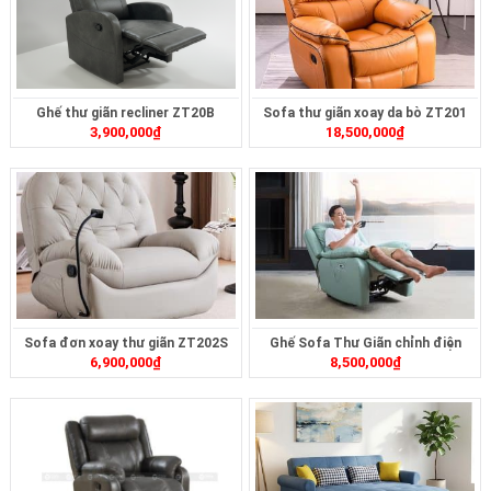
Ghế thư giãn recliner ZT20B
Sofa thư giãn xoay da bò ZT201
3,900,000
₫
18,500,000
₫
Sofa đơn xoay thư giãn ZT202S
Ghế Sofa Thư Giãn chỉnh điện
6,900,000
₫
8,500,000
₫
ZTD-414