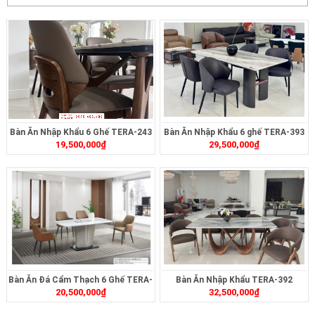
Bàn Ăn Nhập Khẩu 6 Ghế TERA-243
Bàn Ăn Nhập Khẩu 6 ghế TERA-393
19,500,000
₫
29,500,000
₫
Bàn Ăn Đá Cẩm Thạch 6 Ghế TERA-
Bàn Ăn Nhập Khẩu TERA-392
20,500,000
₫
32,500,000
₫
MT2321