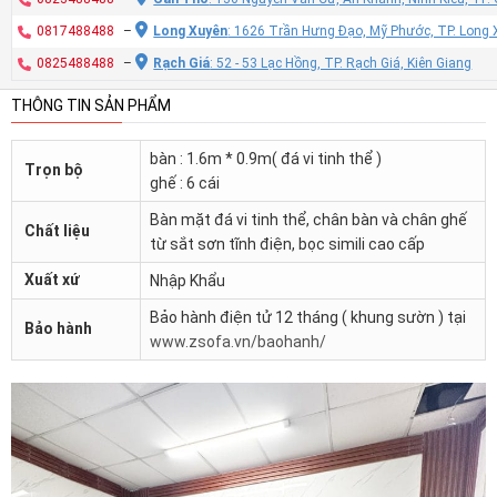
0817488488
–
Long Xuyên
: 1626 Trần Hưng Đạo, Mỹ Phước, TP. Long 
0825488488
–
Rạch Giá
: 52 - 53 Lạc Hồng, TP. Rạch Giá, Kiên Giang
THÔNG TIN SẢN PHẨM
bàn : 1.6m * 0.9m( đá vi tinh thể )
Trọn bộ
ghế : 6 cái
Bàn mặt đá vi tinh thể, chân bàn và chân ghế
Chất liệu
từ sắt sơn tĩnh điện, bọc simili cao cấp
Xuất xứ
Nhập Khẩu
Bảo hành điện tử 12 tháng ( khung sườn ) tại
Bảo hành
www.zsofa.vn/baohanh/