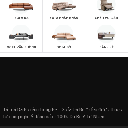
SOFA DA
SOFA NHẬP KHẨU
GHẾ THƯ GIÃN
SOFA VĂN PHÒNG
SOFA GỖ
BÀN - KỆ
Tất cả Da Bò nằm trong BST Sofa Da Bò Ý đều được thuộc
từ công nghệ Ý đẳng cấp - 100% Da Bò Ý Tự Nhiên