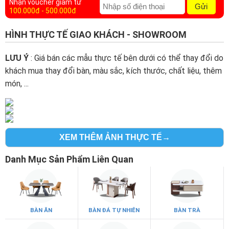
Nhận voucher giảm từ
Gửi
100.000đ - 500.000đ
HÌNH THỰC TẾ GIAO KHÁCH - SHOWROOM
LƯU Ý
: Giá bán các mẫu thực tế bên dưới có thể thay đổi do
khách mua thay đổi bàn, màu sắc, kích thước, chất liệu, thêm
món, ...
XEM THÊM ẢNH THỰC TẾ→
Danh Mục Sản Phẩm Liên Quan
BÀN ĂN
BÀN ĐÁ TỰ NHIÊN
BÀN TRÀ