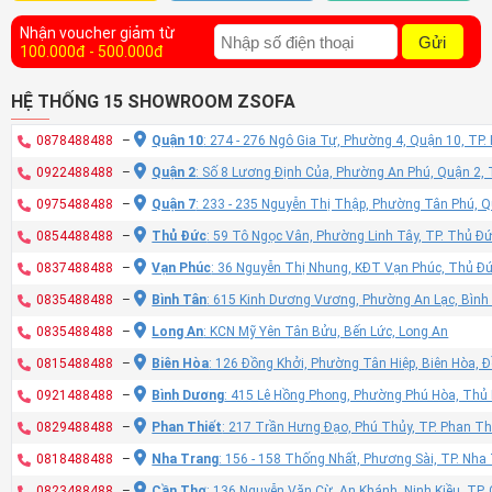
Nhận voucher giảm từ
Gửi
100.000đ - 500.000đ
HỆ THỐNG 15 SHOWROOM ZSOFA
0878488488
–
Quận 10
: 274 - 276 Ngô Gia Tự, Phường 4, Quận 10, TP
0922488488
–
Quận 2
: Số 8 Lương Định Của, Phường An Phú, Quận 2,
0975488488
–
Quận 7
: 233 - 235 Nguyễn Thị Thập, Phường Tân Phú, 
0854488488
–
Thủ Đức
: 59 Tô Ngọc Vân, Phường Linh Tây, TP. Thủ Đ
0837488488
–
Vạn Phúc
: 36 Nguyễn Thị Nhung, KĐT Vạn Phúc, Thủ Đ
0835488488
–
Bình Tân
: 615 Kinh Dương Vương, Phường An Lạc, Bình
0835488488
–
Long An
: KCN Mỹ Yên Tân Bửu, Bến Lức, Long An
0815488488
–
Biên Hòa
: 126 Đồng Khởi, Phường Tân Hiệp, Biên Hòa, 
0921488488
–
Bình Dương
: 415 Lê Hồng Phong, Phường Phú Hòa, Thủ
0829488488
–
Phan Thiết
: 217 Trần Hưng Đạo, Phú Thủy, TP. Phan Th
0818488488
–
Nha Trang
: 156 - 158 Thống Nhất, Phương Sài, TP. Nh
0823488488
–
Cần Thơ
: 136 Nguyễn Văn Cừ, An Khánh, Ninh Kiều, TP