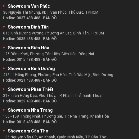
Showroom Vạn Phúc
36 Nguyễn Thị Nhung, KĐT Vạn Phúc, Thủ Đức, TP.HCM
Hotline:
0837.488.488
-
BẢN ĐỒ
Showroom Bình Tân
615 Kinh Dương Vương, Phường An Lạc, Bình Tân, TP.HCM
Hotline:
0835.488.488
-
BẢN ĐỒ
Showroom Biên Hòa
126 Đồng Khởi, Phường Tân Hiệp, Biên Hòa, Đồng Nai
Hotline:
0815.488.488
-
BẢN ĐỒ
Showroom Bình Dương
415 Lê Hồng Phong, Phường Phú Hòa, Thủ Dầu Một, Bình Dương
Hotline:
0921.488.488
-
BẢN ĐỒ
Showroom Phan Thiết
217 Trần Hưng Đạo, Phú Thủy, TP. Phan Thiết, Bình Thuận
Hotline:
0829.488.488
-
BẢN ĐỒ
Showroom Nha Trang
156 - 158 Thống Nhất, Phương Sài, TP. Nha Trang, Khánh Hòa
Hotline:
0818.488.488
-
BẢN ĐỒ
Showroom Cần Thơ
136 Nguyễn Văn Cừ, An Khánh, Quận Ninh Kiều, TP. Cần Thơ