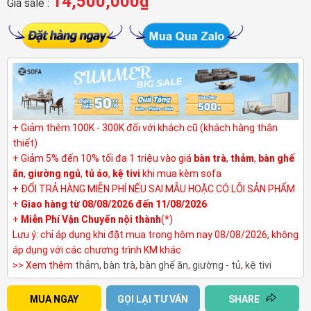
14,500,000
₫
Giá sale :
+ Giảm thêm 100K - 300K đối với khách cũ (khách hàng thân
thiết)
+ Giảm 5% đến 10% tối đa 1 triệu vào giá
bàn trà
,
thảm
,
bàn ghế
ăn
,
giường ngủ
,
tủ áo
,
kệ tivi
khi mua kèm sofa
+ ĐỔI TRẢ HÀNG MIỄN PHÍ NẾU SAI MẪU HOẶC CÓ LỖI SẢN PHẨM
+
Giao hàng từ 08/08/2026 đến 11/08/2026
+
Miễn Phí Vận Chuyển nội thành
(*)
Lưu ý: chỉ áp dụng khi đặt mua trong hôm nay 08/08/2026, không
áp dụng với các chương trình KM khác
>> Xem thêm
thảm
,
bàn trà
,
bàn ghế ăn
,
giường - tủ
,
kệ tivi
MUA NGAY
GỌI LẠI TƯ VẤN
SHARE