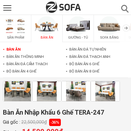
SẢN PHẨM
▼
BÀN ĂN
GIƯỜNG - TỦ
SOFA BĂNG
S
SẢN PHẨM
SOFAS
▼
BÀN ĂN
BÀN ĂN ĐÁ TỰ NHIÊN
►
►
BÀN ĂN THÔNG MINH
BÀN ĂN ĐÁ THẠCH ANH
►
►
PHÒNG ĂN
▼
BÀN ĂN ĐÁ CẨM THẠCH
BỘ BÀN ĂN 6 GHẾ
►
►
BỘ BÀN ĂN 4 GHẾ
BỘ BÀN ĂN 8 GHẾ
►
►
PHÒNG NGỦ
▼
PHÒNG KHÁCH
▼
Bàn Ăn Nhập Khẩu 6 Ghế TERA-247
LIÊN HỆ
Giá gốc :
22,500,000
₫
-36%