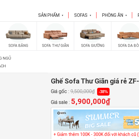
SẢN PHẨM
SOFAS
PHÒNG ĂN
▼
▼
▼
SOFA BĂNG
SOFA THƯ GIÃN
SOFA GIƯỜNG
SOFA DA BÒ
G NGỦ
ÁCH
Ghế Sofa Thư Giãn giá rẻ ZF
Giá gốc :
9,500,000
₫
-38%
5,900,000
₫
Giá sale :
+ Giảm thêm 100K - 300K đối với khách cũ 