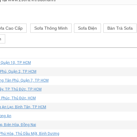
fa Cao Cấp
Sofa Thông Minh
Sofa Điện
Bàn Trà Sofa
h
, Quận 10, TP. HCM
 Phú, Quận 2, TP. HCM
ờng Tân Phú, Quận 7, TP. HCM
ây, TP. Thủ Đức, TP. HCM
n Phúc, Thủ Đức, HCM
 An Lạc, Bình Tân, TP. HCM
Long An
p, Biên Hòa, Đồng Nai
 Phú Hòa, Thủ Dầu Một, Bình Dương