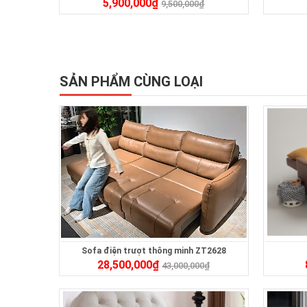
5,900,000
₫
9,500,000
₫
SẢN PHẨM CÙNG LOẠI
Sofa điện trượt thông minh ZT2628
28,500,000
₫
43,000,000
₫