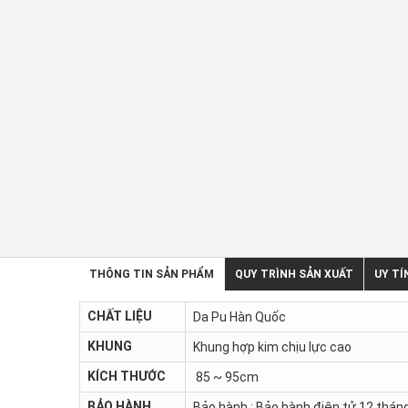
THÔNG TIN SẢN PHẨM
QUY TRÌNH SẢN XUẤT
UY TÍ
CHẤT LIỆU
Da Pu Hàn Quốc
KHUNG
Khung hợp kim chịu lực cao
KÍCH THƯỚC
85 ~ 95cm
BẢO HÀNH
Bảo hành : Bảo hành điện tử 12 tháng