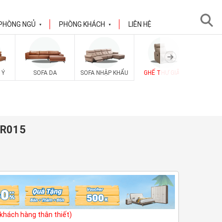
PHÒNG NGỦ
PHÒNG KHÁCH
LIÊN HỆ
▼
▼
 Ý
SOFA DA
SOFA NHẬP KHẨU
GHẾ THƯ GIÃN
SOFA V
-R015
(khách hàng thân thiết)