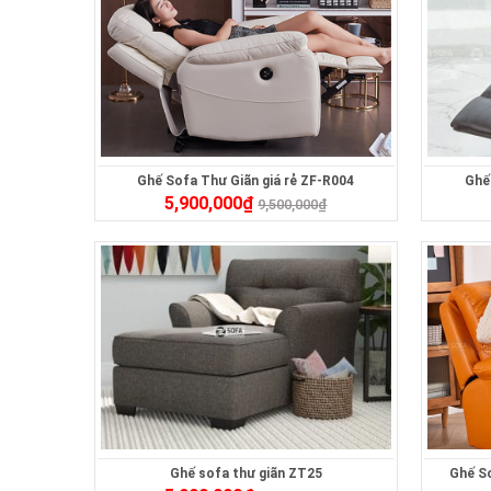
Ghế Sofa Thư Giãn giá rẻ ZF-R004
Ghế
5,900,000
₫
9,500,000
₫
Ghế sofa thư giãn ZT25
Ghế So