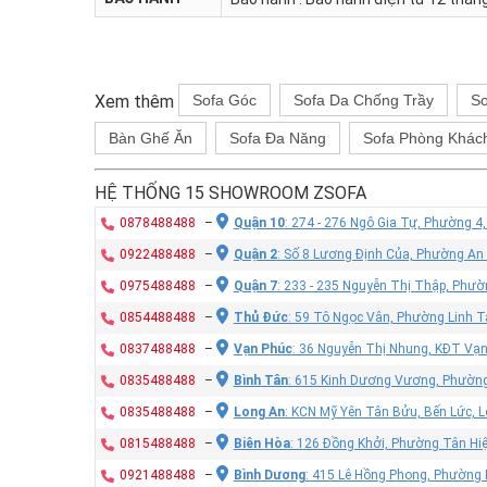
Xem thêm
Sofa Góc
Sofa Da Chống Trầy
So
Bàn Ghế Ăn
Sofa Đa Năng
Sofa Phòng Khác
HỆ THỐNG 15 SHOWROOM ZSOFA
0878488488
–
Quận 10
: 274 - 276 Ngô Gia Tự, Phường 4
0922488488
–
Quận 2
: Số 8 Lương Định Của, Phường An
0975488488
–
Quận 7
: 233 - 235 Nguyễn Thị Thập, Phư
0854488488
–
Thủ Đức
: 59 Tô Ngọc Vân, Phường Linh T
0837488488
–
Vạn Phúc
: 36 Nguyễn Thị Nhung, KĐT Vạ
0835488488
–
Bình Tân
: 615 Kinh Dương Vương, Phường
0835488488
–
Long An
: KCN Mỹ Yên Tân Bửu, Bến Lức, 
0815488488
–
Biên Hòa
: 126 Đồng Khởi, Phường Tân Hiệ
0921488488
–
Bình Dương
: 415 Lê Hồng Phong, Phường