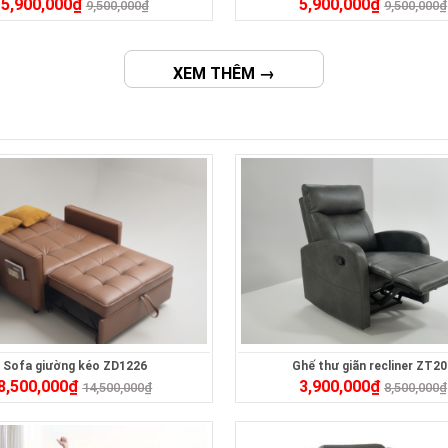
5,900,000
₫
5,900,000
₫
9,500,000
₫
9,500,000
₫
XEM THÊM →
Sofa giường kéo ZD1226
Ghế thư giãn recliner ZT2
8,500,000
₫
3,900,000
₫
14,500,000
₫
8,500,000
₫