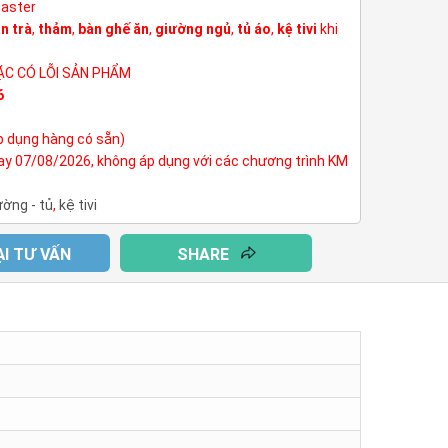
Master
n trà
,
thảm
,
bàn ghế ăn
,
giường ngủ
,
tủ áo
,
kệ tivi
khi
ẶC CÓ LỖI SẢN PHẨM
6
p dụng hàng có sẵn)
nay 07/08/2026, không áp dụng với các chương trình KM
ường - tủ
,
kệ tivi
ẠI TƯ VẤN
SHARE