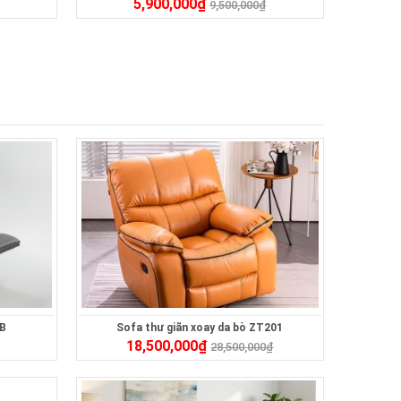
5,900,000
₫
9,500,000
₫
0B
Sofa thư giãn xoay da bò ZT201
18,500,000
₫
28,500,000
₫