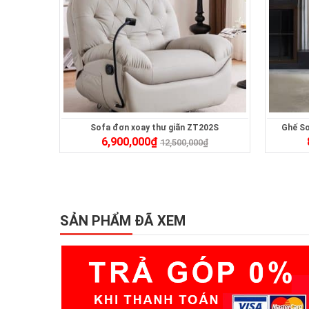
Sofa đơn xoay thư giãn ZT202S
Ghế So
6,900,000
₫
12,500,000
₫
SẢN PHẨM ĐÃ XEM