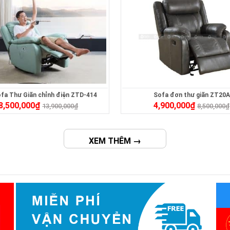
fa Thư Giãn chỉnh điện ZTD-414
Sofa đơn thư giãn ZT20A
8,500,000
₫
4,900,000
₫
13,900,000
₫
8,500,000
₫
XEM THÊM →