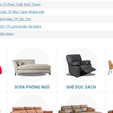
, TP. Phan Thiết, Bình Thuận
g Sài, TP. Nha Trang, Khánh Hòa
Ninh Kiều, TP. Cần Thơ
ớc, TP. Long Xuyên, An Giang
 Kiên Giang
SOFA PHÒNG NGỦ
GHẾ ĐỌC SÁCH