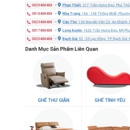
0829488488
–
Phan Thiết
: 217 Trần Hưng Đạo, Phú Thủy
0818488488
–
Nha Trang
: 156 - 158 Thống Nhất, Phươn
0823488488
–
Cần Thơ
: 136 Nguyễn Văn Cừ, An Khánh, 
0817488488
–
Long Xuyên
: 1626 Trần Hưng Đạo, Mỹ Phư
0825488488
–
Rạch Giá
: 52 - 53 Lạc Hồng, TP. Rạch Giá,
Danh Mục Sản Phẩm Liên Quan
GHẾ THƯ GIÃN
GHẾ TÌNH YÊU