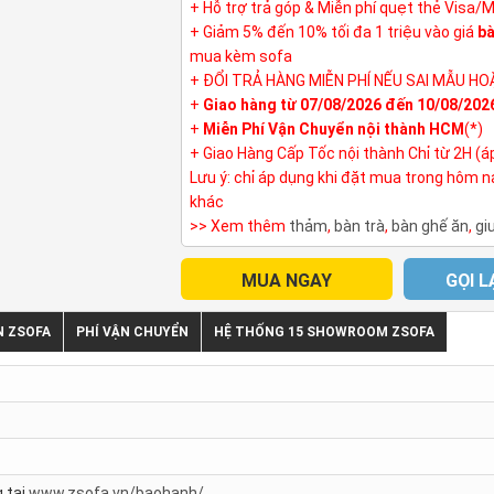
+ Hỗ trợ trả góp & Miễn phí quẹt thẻ Visa/
+ Giảm 5% đến 10% tối đa 1 triệu vào giá
bà
mua kèm sofa
+ ĐỔI TRẢ HÀNG MIỄN PHÍ NẾU SAI MẪU HO
+
Giao hàng từ 07/08/2026 đến 10/08/202
+
Miễn Phí Vận Chuyển nội thành HCM
(*)
+ Giao Hàng Cấp Tốc nội thành Chỉ từ 2H (á
Lưu ý: chỉ áp dụng khi đặt mua trong hôm 
khác
>> Xem thêm
thảm
,
bàn trà
,
bàn ghế ăn
,
gi
MUA NGAY
GỌI L
N ZSOFA
PHÍ VẬN CHUYỂN
HỆ THỐNG 15 SHOWROOM ZSOFA
 tại
www.zsofa.vn/baohanh/