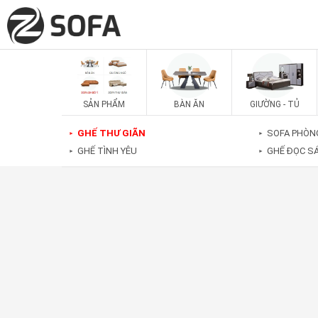
SẢN PHẨM
BÀN ĂN
GIƯỜNG - TỦ
GHẾ THƯ GIÃN
SOFA PHÒN
►
►
GHẾ TÌNH YÊU
GHẾ ĐỌC S
►
►