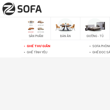
SẢN PHẨM
BÀN ĂN
GIƯỜNG - TỦ
GHẾ THƯ GIÃN
SOFA PHÒN
►
►
GHẾ TÌNH YÊU
GHẾ ĐỌC S
►
►