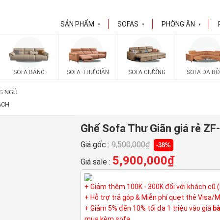
SẢN PHẨM
SOFAS
PHÒNG ĂN
▼
▼
▼
SOFA BĂNG
SOFA THƯ GIÃN
SOFA GIƯỜNG
SOFA DA BÒ
G NGỦ
ÁCH
Ghế Sofa Thư Giãn giá rẻ ZF
Giá gốc :
9,500,000
₫
-38%
5,900,000
₫
Giá sale :
+ Giảm thêm 100K - 300K đối với khách cũ 
+ Hỗ trợ trả góp & Miễn phí quẹt thẻ Visa/
+ Giảm 5% đến 10% tối đa 1 triệu vào giá
bà
mua kèm sofa