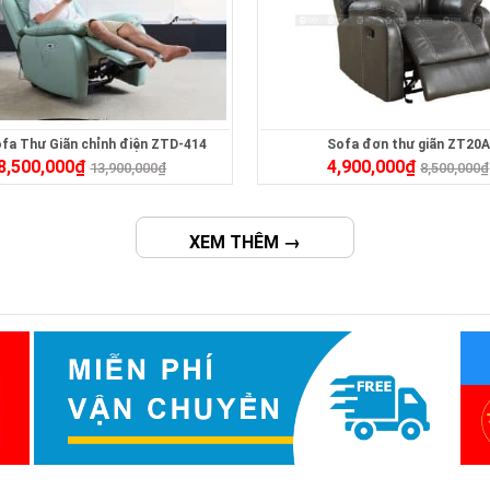
fa Thư Giãn chỉnh điện ZTD-414
Sofa đơn thư giãn ZT20A
8,500,000
₫
4,900,000
₫
13,900,000
₫
8,500,000
₫
XEM THÊM →