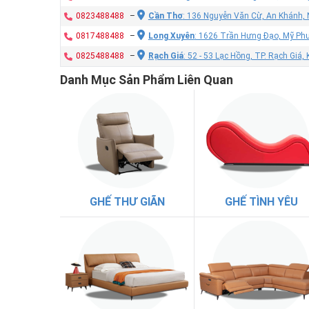
0823488488
–
Cần Thơ
: 136 Nguyễn Văn Cừ, An Khánh, 
0817488488
–
Long Xuyên
: 1626 Trần Hưng Đạo, Mỹ Phư
0825488488
–
Rạch Giá
: 52 - 53 Lạc Hồng, TP. Rạch Giá,
Danh Mục Sản Phẩm Liên Quan
GHẾ THƯ GIÃN
GHẾ TÌNH YÊU