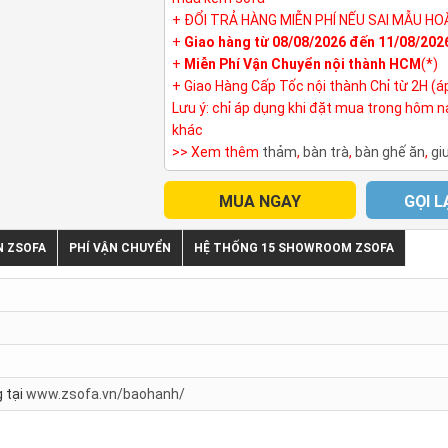
+ ĐỔI TRẢ HÀNG MIỄN PHÍ NẾU SAI MẪU HO
+
Giao hàng từ 08/08/2026 đến 11/08/202
+
Miễn Phí Vận Chuyển nội thành HCM
(*)
+ Giao Hàng Cấp Tốc nội thành Chỉ từ 2H (á
Lưu ý: chỉ áp dụng khi đặt mua trong hôm 
khác
>> Xem thêm
thảm
,
bàn trà
,
bàn ghế ăn
,
gi
MUA NGAY
GỌI L
N ZSOFA
PHÍ VẬN CHUYỂN
HỆ THỐNG 15 SHOWROOM ZSOFA
 tại
www.zsofa.vn/baohanh/