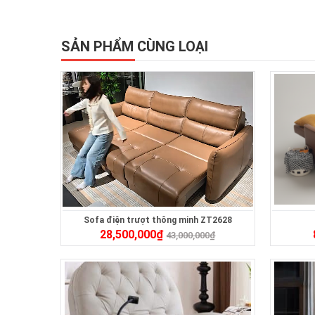
SẢN PHẨM CÙNG LOẠI
Sofa điện trượt thông minh ZT2628
28,500,000
₫
43,000,000
₫