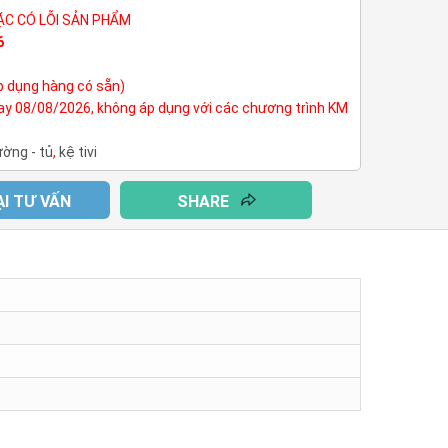
ẶC CÓ LỖI SẢN PHẨM
6
p dụng hàng có sẵn)
nay 08/08/2026, không áp dụng với các chương trình KM
ường - tủ
,
kệ tivi
ẠI TƯ VẤN
SHARE