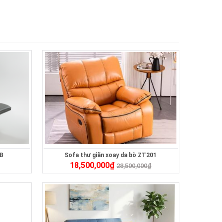
0B
Sofa thư giãn xoay da bò ZT201
18,500,000
₫
28,500,000
₫