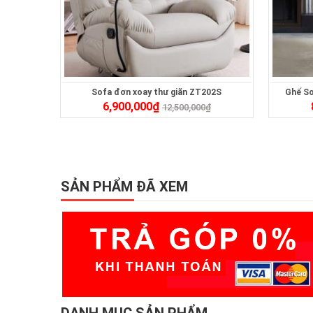
Sofa đơn xoay thư giãn ZT202S
Ghế So
6,900,000
₫
12,500,000
₫
SẢN PHẨM ĐÃ XEM
DANH MỤC SẢN PHẨM