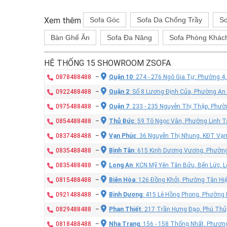
Xem thêm
Sofa Góc
Sofa Da Chống Trầy
So
Bàn Ghế Ăn
Sofa Đa Năng
Sofa Phòng Khác
HỆ THỐNG 15 SHOWROOM ZSOFA
0878488488
–
Quận 10
: 274 - 276 Ngô Gia Tự, Phường 4
0922488488
–
Quận 2
: Số 8 Lương Định Của, Phường An
0975488488
–
Quận 7
: 233 - 235 Nguyễn Thị Thập, Phư
0854488488
–
Thủ Đức
: 59 Tô Ngọc Vân, Phường Linh T
0837488488
–
Vạn Phúc
: 36 Nguyễn Thị Nhung, KĐT Vạ
0835488488
–
Bình Tân
: 615 Kinh Dương Vương, Phường
0835488488
–
Long An
: KCN Mỹ Yên Tân Bửu, Bến Lức, 
0815488488
–
Biên Hòa
: 126 Đồng Khởi, Phường Tân Hiệ
0921488488
–
Bình Dương
: 415 Lê Hồng Phong, Phường
0829488488
–
Phan Thiết
: 217 Trần Hưng Đạo, Phú Thủy
0818488488
–
Nha Trang
: 156 - 158 Thống Nhất, Phươn