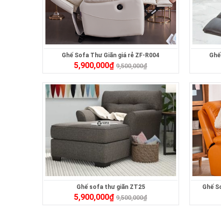
Ghế Sofa Thư Giãn giá rẻ ZF-R004
Ghế
5,900,000
₫
9,500,000
₫
Ghế sofa thư giãn ZT25
Ghế So
5,900,000
₫
9,500,000
₫