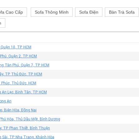
fa Cao Cấp
Sofa Thông Minh
Sofa Điện
Bàn Trà Sofa
h
, Quận 10, TP. HCM
 Phú, Quận 2, TP. HCM
ờng Tân Phú, Quận 7, TP. HCM
ây, TP. Thủ Đức, TP. HCM
n Phúc, Thủ Đức, HCM
 An Lạc, Bình Tân, TP. HCM
Long An
p, Biên Hòa, Đồng Nai
 Phú Hòa, Thủ Dầu Một, Bình Dương
, TP. Phan Thiết, Bình Thuận
g Sài, TP. Nha Trang, Khánh Hòa