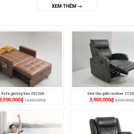
XEM THÊM →
Sofa giường kéo ZD1226
Ghế thư giãn recliner ZT2
8,500,000
₫
3,900,000
₫
14,500,000
₫
8,500,000
₫