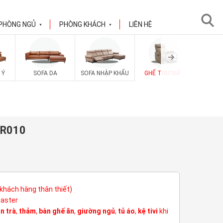
PHÒNG NGỦ
PHÒNG KHÁCH
LIÊN HỆ
▼
▼
 Ý
SOFA DA
SOFA NHẬP KHẨU
GHẾ THƯ GIÃN
SOFA V
-R010
(khách hàng thân thiết)
Master
n trà
,
thảm
,
bàn ghế ăn
,
giường ngủ
,
tủ áo
,
kệ tivi
khi