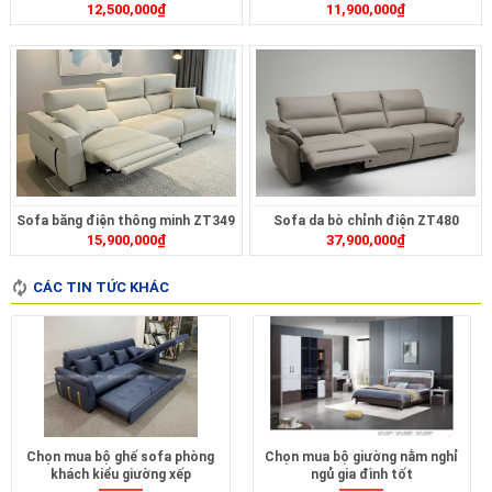
12,500,000
₫
11,900,000
₫
Sofa băng điện thông minh ZT349
Sofa da bò chỉnh điện ZT480
15,900,000
₫
37,900,000
₫
CÁC TIN TỨC KHÁC
Chọn mua bộ ghế sofa phòng
Chọn mua bộ giường nằm nghỉ
khách kiểu giường xếp
ngủ gia đình tốt