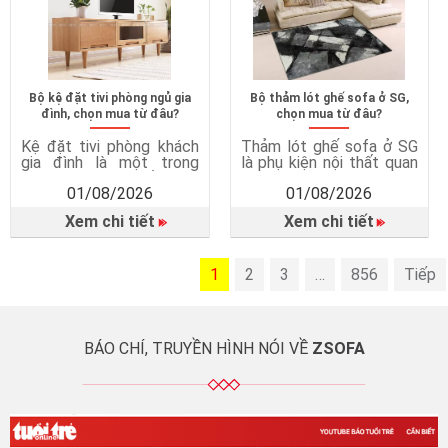
Bàn ăn là nơi các thành
sống Ghế sofa bed kết
viên cùng […]
hợp hai […]
Bộ kệ đặt tivi phòng ngủ gia
Bộ thảm lót ghế sofa ở SG,
đình, chọn mua từ đâu?
chọn mua từ đâu?
Kệ đặt tivi phòng khách
Thảm lót ghế sofa ở SG
gia đình là một trong
là phụ kiện nội thất quan
những món nội thất quan
trọng, giúp hoàn thiện
01/08/2026
01/08/2026
trọng giúp phòng khách
không gian phòng khách
trở nên gọn gàng, tiện
và mang lại nhiều lợi ích
Xem chi tiết
Xem chi tiết
nghi và thẩm mỹ hơn.
trong quá trình sử dụng.
Không chỉ đơn thuần là
Thảm lót ghế sofa không
nơi đặt tivi, kệ tivi còn
chỉ là món phụ kiện trang
mang đến nhiều giá trị
1
trí mà còn góp phần bảo
2
3
…
856
Tiếp
trong sinh hoạt hằng
vệ sàn nhà, tăng sự an
ngày. Vì sao cần có kệ […]
toàn, […]
BÁO CHÍ, TRUYỀN HÌNH NÓI VỀ
ZSOFA