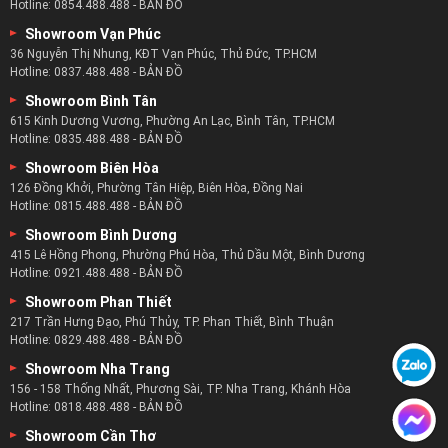
Hotline:
0854.488.488
-
BẢN ĐỒ
Showroom Vạn Phúc
36 Nguyễn Thị Nhung, KĐT Vạn Phúc, Thủ Đức, TP.HCM
Hotline:
0837.488.488
-
BẢN ĐỒ
Showroom Bình Tân
615 Kinh Dương Vương, Phường An Lạc, Bình Tân, TP.HCM
Hotline:
0835.488.488
-
BẢN ĐỒ
Showroom Biên Hòa
126 Đồng Khởi, Phường Tân Hiệp, Biên Hòa, Đồng Nai
Hotline:
0815.488.488
-
BẢN ĐỒ
Showroom Bình Dương
415 Lê Hồng Phong, Phường Phú Hòa, Thủ Dầu Một, Bình Dương
Hotline:
0921.488.488
-
BẢN ĐỒ
Showroom Phan Thiết
217 Trần Hưng Đạo, Phú Thủy, TP. Phan Thiết, Bình Thuận
Hotline:
0829.488.488
-
BẢN ĐỒ
Showroom Nha Trang
156 - 158 Thống Nhất, Phương Sài, TP. Nha Trang, Khánh Hòa
Hotline:
0818.488.488
-
BẢN ĐỒ
Showroom Cần Thơ