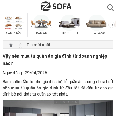
SẢN PHẨM
▼
SẢN PHẨM
BÀN ĂN
GIƯỜNG - TỦ
SOFA BĂNG
S
SOFAS
▼
Tin mới nhất
PHÒNG ĂN
▼
Vậy nên mua tủ quần áo gia đình từ doanh nghiệp
nào?
PHÒNG NGỦ
▼
Ngày đăng : 29/04/2026
Bạn muốn đầu tư cho gia đình bộ tủ quần áo nhưng chưa biết
PHÒNG KHÁCH
▼
nên mua tủ quần áo gia đình
từ đâu tốt để đầu tư cho gia
đình bộ nội thất tủ quần áo tốt nhất.
LIÊN HỆ