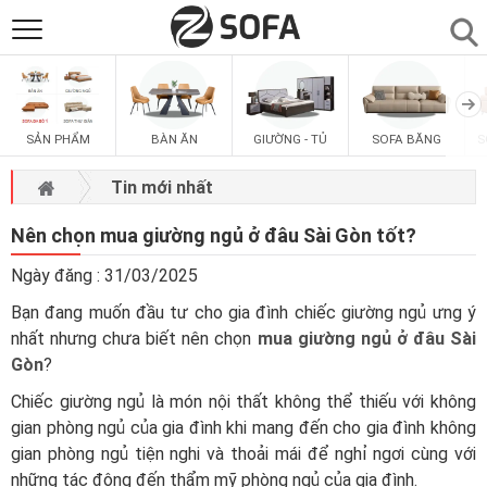
SẢN PHẨM
▼
SẢN PHẨM
BÀN ĂN
GIƯỜNG - TỦ
SOFA BĂNG
S
SOFAS
▼
Tin mới nhất
PHÒNG ĂN
▼
Nên chọn mua giường ngủ ở đâu Sài Gòn tốt?
Ngày đăng : 31/03/2025
PHÒNG NGỦ
▼
Bạn đang muốn đầu tư cho gia đình chiếc giường ngủ ưng ý
nhất nhưng chưa biết nên chọn
mua giường ngủ ở đâu Sài
PHÒNG KHÁCH
▼
Gòn
?
Chiếc giường ngủ là món nội thất không thể thiếu với không
LIÊN HỆ
gian phòng ngủ của gia đình khi mang đến cho gia đình không
gian phòng ngủ tiện nghi và thoải mái để nghỉ ngơi cùng với
những tác động đến thẩm mỹ phòng ngủ của gia đình.