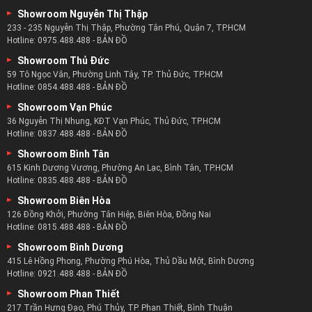
Showroom Nguyễn Thị Thập
233 - 235 Nguyễn Thị Thập, Phường Tân Phú, Quận 7, TP.HCM
Hotline:
0975.488.488
-
BẢN ĐỒ
Showroom Thủ Đức
59 Tô Ngọc Vân, Phường Linh Tây, TP. Thủ Đức, TP.HCM
Hotline:
0854.488.488
-
BẢN ĐỒ
Showroom Vạn Phúc
36 Nguyễn Thị Nhung, KĐT Vạn Phúc, Thủ Đức, TP.HCM
Hotline:
0837.488.488
-
BẢN ĐỒ
Showroom Bình Tân
615 Kinh Dương Vương, Phường An Lạc, Bình Tân, TP.HCM
Hotline:
0835.488.488
-
BẢN ĐỒ
Showroom Biên Hòa
126 Đồng Khởi, Phường Tân Hiệp, Biên Hòa, Đồng Nai
Hotline:
0815.488.488
-
BẢN ĐỒ
Showroom Bình Dương
415 Lê Hồng Phong, Phường Phú Hòa, Thủ Dầu Một, Bình Dương
Hotline:
0921.488.488
-
BẢN ĐỒ
Showroom Phan Thiết
217 Trần Hưng Đạo, Phú Thủy, TP. Phan Thiết, Bình Thuận