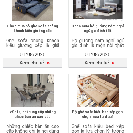
Chọn mua bộ ghế sofa phòng
Chọn mua bộ giường nằm nghỉ
khách kiểu giường xếp
ngủ gia đình tốt
Ghế sofa phòng khách
Bộ giường nằm nghỉ ngủ
kiểu giường xếp là giải
gia đình là món nội thất
pháp nội thất thông minh,
quan trọng, ảnh hưởng
01/08/2026
01/08/2026
kết hợp giữa ghế sofa và
trực tiếp đến chất lượng
giường ngủ trong cùng
giấc ngủ, sức khỏe và sự
Xem chi tiết
Xem chi tiết
một sản phẩm. Vì sao
tiện nghi trong cuộc
cần ghế sofa giường?
sống hằng ngày. Một
Tiết kiệm diện tích hiệu
chiếc giường ngủ phù
quả Sofa giường rất phù
hợp không chỉ mang đến
hợp với căn hộ chung cư,
giấc ngủ ngon mà còn
phòng ngủ nhỏ hoặc nhà
giúp bảo vệ sức khỏe, tối
có […]
ưu […]
zSofa, nơi cung cấp những
Bộ ghế sofa kiểu bed xếp gọn,
chiếc bàn ăn cao cấp
chọn mua từ đâu?
Những chiếc bàn ăn cao
Ghế sofa kiểu bed xếp
cấp không chỉ là nơi dùng
gọn là lựa chọn lý tưởng