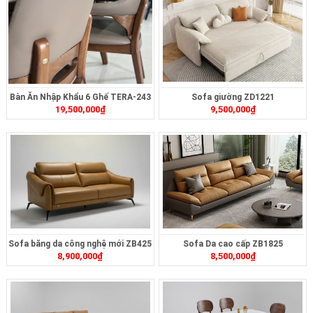
Bàn Ăn Nhập Khẩu 6 Ghế TERA-243
Sofa giường ZD1221
19,500,000
₫
9,500,000
₫
Sofa băng da công nghệ mới ZB425
Sofa Da cao cấp ZB1825
8,900,000
₫
8,500,000
₫