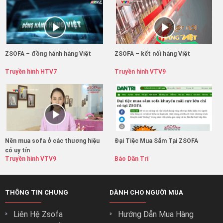
ZSOFA – đồng hành hàng Việt
ZSOFA – kết nối hàng Việt
Truyền hình HTV7
Truyền hình VTV9
Nên mua sofa ở các thương hiệu
Đại Tiệc Mua Sắm Tại ZSOFA
có uy tín
Truyền hình VTV9
Báo Dân Trí
THÔNG TIN CHUNG
DÀNH CHO NGƯỜI MUA
Liên Hệ Zsofa
Hướng Dẫn Mua Hàng