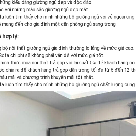
những kiểu dáng giường ngủ đẹp và độc đáo.
sắc với những màu sắc giường ngủ đẹp mắt.
a luôn tìm thấy cho mình những bộ giường ngủ với vẻ ngoài ưng 
ẽ mang đến cho gia đình một căn phòng ngủ sang trọng.
 hợp lý:
g bộ nội thất giường ngủ gia đình thường lo lắng về mức giá cao.
ofa chi phí sẽ không phải vấn đề với mức giá tốt.
ình thức mua nội thất trả góp với lãi suất 0% để khách hàng có 
ợc chia ra để khách hàng trả góp dần trong tối đa từ 6 đến 12 th
ậu mãi và chương trình khuyến mãi tốt nhất.
fa luôn tìm thấy cho mình những bộ giường ngủ chất lượng cùng 