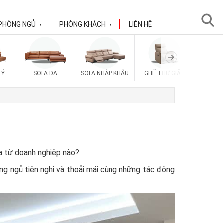
PHÒNG NGỦ
PHÒNG KHÁCH
LIÊN HỆ
▼
▼
 Ý
SOFA DA
SOFA NHẬP KHẨU
GHẾ THƯ GIÃN
SOFA V
 từ doanh nghiệp nào?
ng ngủ tiện nghi và thoải mái cùng những tác động