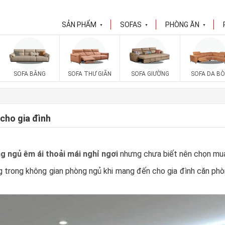
SẢN PHẨM
SOFAS
PHÒNG ĂN
▼
▼
▼
SOFA BĂNG
SOFA THƯ GIÃN
SOFA GIƯỜNG
SOFA DA BÒ
 cho gia đình
g ngủ êm ái thoải mái nghỉ ngơi
nhưng chưa biết nên chọn mua
ng trong không gian phòng ngủ khi mang đến cho gia đình căn phò