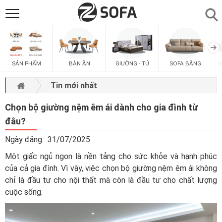
SẢN PHẨM
▼
SẢN PHẨM
BÀN ĂN
GIƯỜNG - TỦ
SOFA BĂNG
S
SOFAS
▼
Tin mới nhất
PHÒNG ĂN
▼
Chọn bộ giường nệm êm ái dành cho gia đình từ
đâu?
PHÒNG NGỦ
▼
Ngày đăng : 31/07/2025
Một giấc ngủ ngon là nền tảng cho sức khỏe và hạnh phúc
PHÒNG KHÁCH
▼
của cả gia đình. Vì vậy, việc chọn bộ giường nệm êm ái không
chỉ là đầu tư cho nội thất mà còn là đầu tư cho chất lượng
LIÊN HỆ
cuộc sống.