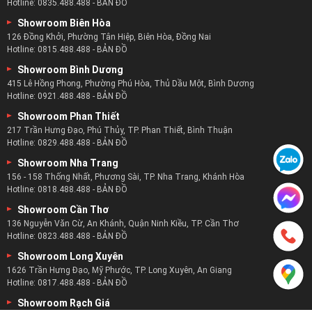
Hotline:
0835.488.488
-
BẢN ĐỒ
Showroom Biên Hòa
126 Đồng Khởi, Phường Tân Hiệp, Biên Hòa, Đồng Nai
Hotline:
0815.488.488
-
BẢN ĐỒ
Showroom Bình Dương
415 Lê Hồng Phong, Phường Phú Hòa, Thủ Dầu Một, Bình Dương
Hotline:
0921.488.488
-
BẢN ĐỒ
Showroom Phan Thiết
217 Trần Hưng Đạo, Phú Thủy, TP. Phan Thiết, Bình Thuận
Hotline:
0829.488.488
-
BẢN ĐỒ
Showroom Nha Trang
156 - 158 Thống Nhất, Phương Sài, TP. Nha Trang, Khánh Hòa
Hotline:
0818.488.488
-
BẢN ĐỒ
Showroom Cần Thơ
136 Nguyễn Văn Cừ, An Khánh, Quận Ninh Kiều, TP. Cần Thơ
Hotline:
0823.488.488
-
BẢN ĐỒ
Showroom Long Xuyên
1626 Trần Hưng Đạo, Mỹ Phước, TP. Long Xuyên, An Giang
Hotline:
0817.488.488
-
BẢN ĐỒ
Showroom Rạch Giá