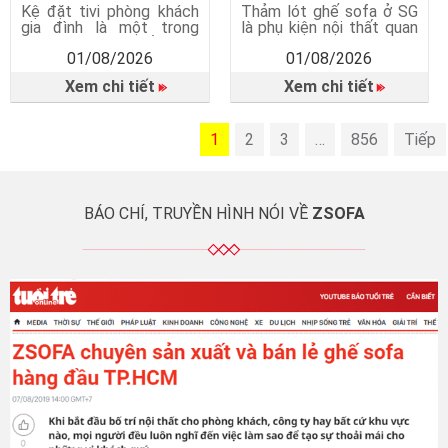
Kệ đặt tivi phòng khách
Thảm lót ghế sofa ở SG
gia đình là một trong
là phụ kiện nội thất quan
những món nội thất quan
trọng, giúp hoàn thiện
01/08/2026
01/08/2026
trọng giúp phòng khách
không gian phòng khách
trở nên gọn gàng, tiện
và mang lại nhiều lợi ích
Xem chi tiết
Xem chi tiết
nghi và thẩm mỹ hơn.
trong quá trình sử dụng.
Không chỉ đơn thuần là
Thảm lót ghế sofa không
nơi đặt tivi, kệ tivi còn
chỉ là món phụ kiện trang
mang đến nhiều giá trị
1
trí mà còn góp phần bảo
2
3
…
856
Tiếp
trong sinh hoạt hằng
vệ sàn nhà, tăng sự an
ngày. Vì sao cần có kệ […]
toàn, […]
BÁO CHÍ, TRUYỀN HÌNH NÓI VỀ
ZSOFA