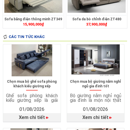
Sofa băng điện thông minh ZT349
Sofa da bò chỉnh điện ZT480
15,900,000
₫
37,900,000
₫
CÁC TIN TỨC KHÁC
Chọn mua bộ ghế sofa phòng
Chọn mua bộ giường nằm nghỉ
khách kiểu giường xếp
ngủ gia đình tốt
Ghế sofa phòng khách
Bộ giường nằm nghỉ ngủ
kiểu giường xếp là giải
gia đình là món nội thất
pháp nội thất thông minh,
quan trọng, ảnh hưởng
01/08/2026
01/08/2026
kết hợp giữa ghế sofa và
trực tiếp đến chất lượng
giường ngủ trong cùng
giấc ngủ, sức khỏe và sự
Xem chi tiết
Xem chi tiết
một sản phẩm. Vì sao
tiện nghi trong cuộc
cần ghế sofa giường?
sống hằng ngày. Một
Tiết kiệm diện tích hiệu
chiếc giường ngủ phù