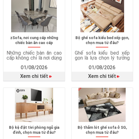
quả Sofa giường rất phù
hợp không chỉ mang đến
hợp với căn hộ chung cư,
giấc ngủ ngon mà còn
phòng ngủ nhỏ hoặc nhà
giúp bảo vệ sức khỏe, tối
có […]
ưu […]
zSofa, nơi cung cấp những
Bộ ghế sofa kiểu bed xếp gọn,
chiếc bàn ăn cao cấp
chọn mua từ đâu?
Những chiếc bàn ăn cao
Ghế sofa kiểu bed xếp
cấp không chỉ là nơi dùng
gọn là lựa chọn lý tưởng
bữa mà còn góp phần
cho những gia đình hiện
01/08/2026
01/08/2026
tạo nên không gian sinh
đại nhờ thiết kế đa năng,
hoạt chung ấm cúng và
tiết kiệm diện tích và
Xem chi tiết
Xem chi tiết
tiện nghi cho cả gia đình.
mang lại nhiều tiện ích
Vì sao cần có bàn ghế
dành cho gia đình. Vì sao
phòng ăn? Tạo không
nên chọn mua ghế sofa
gian sum họp gia đình
bed? Tối ưu không gian
Bàn ăn là nơi các thành
sống Ghế sofa bed kết
viên cùng […]
hợp hai […]
Bộ kệ đặt tivi phòng ngủ gia
Bộ thảm lót ghế sofa ở SG,
đình, chọn mua từ đâu?
chọn mua từ đâu?