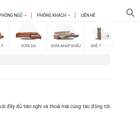
PHÒNG NGỦ
PHÒNG KHÁCH
LIÊN HỆ
▼
▼
 Ý
SOFA DA
SOFA NHẬP KHẨU
GHẾ THƯ GIÃN
SOFA V
i đầy đủ tiện nghi và thoải mái cùng tác động tới