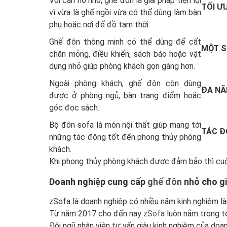
Với căn hộ nhỏ, ghế đôn là giải pháp tiện lợi
TỐI Ư
vì vừa là ghế ngồi vừa có thể dùng làm bàn
phụ hoặc nơi để đồ tạm thời.
Ghế đôn thông minh có thể dùng để cất
MỘT S
chăn mỏng, điều khiển, sách báo hoặc vật
dụng nhỏ giúp phòng khách gọn gàng hơn.
Ngoài phòng khách, ghế đôn còn dùng
ĐA NĂ
được ở phòng ngủ, bàn trang điểm hoặc
góc đọc sách.
Bộ đôn sofa là món nội thất giúp mang tới
TÁC Đ
những tác động tốt đến phong thủy phòng
khách.
Khi phong thủy phòng khách được đảm bảo thì cuộc
Doanh nghiệp cung cấp
ghế đôn
nhỏ cho gi
zSofa là doanh nghiệp có nhiều năm kinh nghiệm là
Từ năm 2017 cho đến nay
zSofa
luôn nằm trong t
Đội ngũ nhân viên tư vấn giàu kinh nghiệm của doa