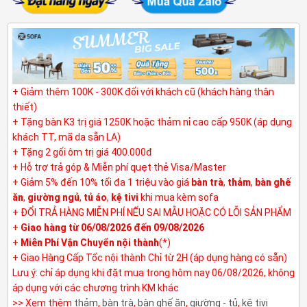
+ Giảm thêm 100K - 300K đối với khách cũ (khách hàng thân
thiết)
+ Tặng bàn K3 trị giá 1250K hoặc thảm nỉ cao cấp 950K (áp dụng
khách TT, mã da sẵn LA)
+ Tặng 2 gối ôm trị giá 400.000đ
+ Hỗ trợ trả góp & Miễn phí quẹt thẻ Visa/Master
+ Giảm 5% đến 10% tối đa 1 triệu vào giá
bàn trà
,
thảm
,
bàn ghế
ăn
,
giường ngủ
,
tủ áo
,
kệ tivi
khi mua kèm sofa
+ ĐỔI TRẢ HÀNG MIỄN PHÍ NẾU SAI MẪU HOẶC CÓ LỖI SẢN PHẨM
+
Giao hàng từ 06/08/2026 đến 09/08/2026
+
Miễn Phí Vận Chuyển nội thành
(*)
+ Giao Hàng Cấp Tốc nội thành Chỉ từ 2H (áp dụng hàng có sẵn)
Lưu ý: chỉ áp dụng khi đặt mua trong hôm nay 06/08/2026, không
áp dụng với các chương trình KM khác
>> Xem thêm
thảm
,
bàn trà
,
bàn ghế ăn
,
giường - tủ
,
kệ tivi