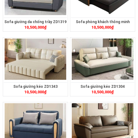
Sofa giường da chống trầy ZD1319
Sofa phòng khách thông minh
10,500,000
₫
10,500,000
₫
ZD1225
Sofa giường kéo ZD1343
Sofa giường kéo ZD1304
10,500,000
₫
10,500,000
₫