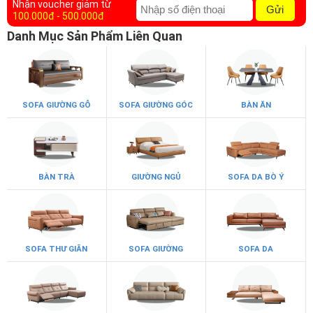
Nhận voucher giảm từ
Gửi
100.000đ - 500.000đ
Danh Mục Sản Phẩm Liên Quan
SOFA GIƯỜNG GỖ
SOFA GIƯỜNG GÓC
BÀN ĂN
BÀN TRÀ
GIƯỜNG NGỦ
SOFA DA BÒ Ý
SOFA THƯ GIÃN
SOFA GIƯỜNG
SOFA DA