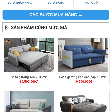
SOFA NHẬP KHẨU
SOFA BĂNG
SOFA GỖ
CÁC BƯỚC MUA HÀNG →
SẢN PHẨM CÙNG MỨC GIÁ
Sofa giường kéo ZD1222
Sofa giường kéo cao cấp ZD1223
10,500,000
₫
10,500,000
₫