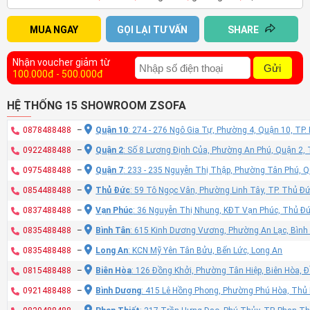
MUA NGAY
GỌI LẠI TƯ VẤN
SHARE
Nhận voucher giảm từ
Gửi
100.000đ - 500.000đ
HỆ THỐNG 15 SHOWROOM ZSOFA
0878488488
–
Quận 10
: 274 - 276 Ngô Gia Tự, Phường 4, Quận 10, TP
0922488488
–
Quận 2
: Số 8 Lương Định Của, Phường An Phú, Quận 2,
0975488488
–
Quận 7
: 233 - 235 Nguyễn Thị Thập, Phường Tân Phú, 
0854488488
–
Thủ Đức
: 59 Tô Ngọc Vân, Phường Linh Tây, TP. Thủ Đ
0837488488
–
Vạn Phúc
: 36 Nguyễn Thị Nhung, KĐT Vạn Phúc, Thủ Đ
0835488488
–
Bình Tân
: 615 Kinh Dương Vương, Phường An Lạc, Bình
0835488488
–
Long An
: KCN Mỹ Yên Tân Bửu, Bến Lức, Long An
0815488488
–
Biên Hòa
: 126 Đồng Khởi, Phường Tân Hiệp, Biên Hòa, 
0921488488
–
Bình Dương
: 415 Lê Hồng Phong, Phường Phú Hòa, Thủ