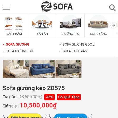
SẢN PHẨM
▼
BÀN ĂN
GIƯỜNG - TỦ
SOFA BĂNG
S
SẢN PHẨM
SOFAS
▼
SOFA GIƯỜNG
SOFA GIƯỜNG GÓC L
►
►
SOFA GIƯỜNG GỖ
SOFA THƯ GIÃN
►
►
PHÒNG ĂN
▼
PHÒNG NGỦ
▼
PHÒNG KHÁCH
▼
Sofa giường kéo ZD575
Giá gốc :
18,500,000
₫
-43%
Có Quà Tặng
LIÊN HỆ
10,500,000
₫
Giá sale :