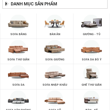
DANH MỤC SẢN PHẨM
SOFA BĂNG
BÀN ĂN
GIƯỜNG - TỦ
SOFA THƯ GIÃN
SOFA GIƯỜNG
SOFA DA BÒ Ý
SOFA DA
SOFA NHẬP KHẨU
GHẾ THƯ GIÃN
SOFA VĂN PHÒNG
SOFA GỖ
BÀN - KỆ