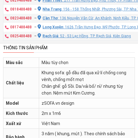
0829488488
–
Phan Thiết
: 217 Trần Hưng Đạo, Phú Thủy, TP. Phan Th
0818488488
–
Nha Trang
: 156 - 158 Thống Nhất, Phương Sài, TP. Nh
0823488488
–
Cần Thơ
: 136 Nguyễn Văn Cừ, An Khánh, Ninh Kiều, TP
0817488488
–
Long Xuyên
: 1626 Trần Hưng Đạo, Mỹ Phước, TP. Long 
0825488488
–
Rạch Giá
: 52 - 53 Lạc Hồng, TP. Rạch Giá, Kiên Giang
THÔNG TIN SẢN PHẨM
Màu sắc
Màu tùy chọn
Khung sofa: gỗ dầu đã qua xử lí chống cong
vênh, chống mốt mọt
Chất liệu
Chân ghế: gỗ Sồi. Da/vải bố/ nỉ/ nhung tùy
chọn. Nệm mút Kim Cương.
Model
zSOFA.vn design
Kích thước
2m x 1m6
Xuất xứ
Việt Nam
3 năm ( khung, mút ). Theo chính sách bảo
Bảo hành