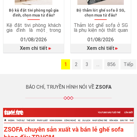
Bộ kệ đặt tivi phòng ngủ gia
Bộ thảm lót ghế sofa ở SG,
đình, chọn mua từ đâu?
chọn mua từ đâu?
Kệ đặt tivi phòng khách
Thảm lót ghế sofa ở SG
gia đình là một trong
là phụ kiện nội thất quan
những món nội thất quan
trọng, giúp hoàn thiện
01/08/2026
01/08/2026
trọng giúp phòng khách
không gian phòng khách
trở nên gọn gàng, tiện
và mang lại nhiều lợi ích
Xem chi tiết
Xem chi tiết
nghi và thẩm mỹ hơn.
trong quá trình sử dụng.
Không chỉ đơn thuần là
Thảm lót ghế sofa không
nơi đặt tivi, kệ tivi còn
chỉ là món phụ kiện trang
mang đến nhiều giá trị
1
trí mà còn góp phần bảo
2
3
…
856
Tiếp
trong sinh hoạt hằng
vệ sàn nhà, tăng sự an
ngày. Vì sao cần có kệ […]
toàn, […]
BÁO CHÍ, TRUYỀN HÌNH NÓI VỀ
ZSOFA