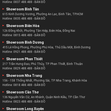
Hotline:
0837.488.488
-
BẢN ĐỒ
Showroom Bình Tân
615 Kinh Dương Vương, Phường An Lạc, Bình Tân, TP.HCM
Hotline:
0835.488.488
-
BẢN ĐỒ
Showroom Biên Hòa
126 Đồng Khởi, Phường Tân Hiệp, Biên Hòa, Đồng Nai
Hotline:
0815.488.488
-
BẢN ĐỒ
Showroom Bình Dương
415 Lê Hồng Phong, Phường Phú Hòa, Thủ Dầu Một, Bình Dương
Hotline:
0921.488.488
-
BẢN ĐỒ
Showroom Phan Thiết
217 Trần Hưng Đạo, Phú Thủy, TP. Phan Thiết, Bình Thuận
Hotline:
0829.488.488
-
BẢN ĐỒ
Showroom Nha Trang
156 - 158 Thống Nhất, Phương Sài, TP. Nha Trang, Khánh Hòa
Hotline:
0818.488.488
-
BẢN ĐỒ
Showroom Cần Thơ
136 Nguyễn Văn Cừ, An Khánh, Quận Ninh Kiều, TP. Cần Thơ
Hotline:
0823.488.488
-
BẢN ĐỒ
Showroom Long Xuyên