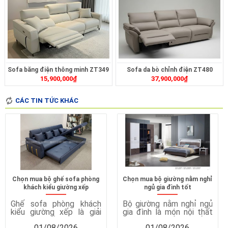
Sofa băng điện thông minh ZT349
Sofa da bò chỉnh điện ZT480
15,900,000
₫
37,900,000
₫
CÁC TIN TỨC KHÁC
Chọn mua bộ ghế sofa phòng
Chọn mua bộ giường nằm nghỉ
khách kiểu giường xếp
ngủ gia đình tốt
Ghế sofa phòng khách
Bộ giường nằm nghỉ ngủ
kiểu giường xếp là giải
gia đình là món nội thất
pháp nội thất thông minh,
quan trọng, ảnh hưởng
01/08/2026
01/08/2026