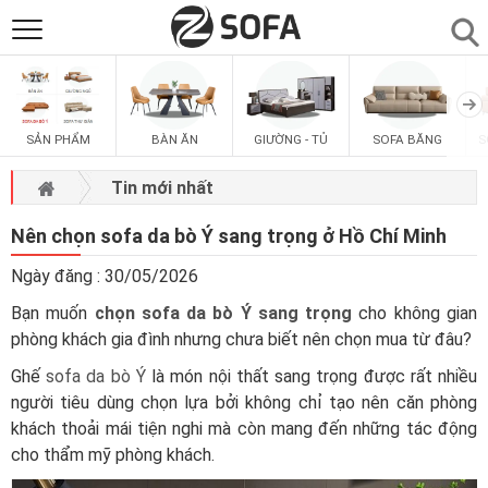
SẢN PHẨM
▼
SẢN PHẨM
BÀN ĂN
GIƯỜNG - TỦ
SOFA BĂNG
S
SOFAS
▼
Tin mới nhất
PHÒNG ĂN
▼
Nên chọn sofa da bò Ý sang trọng ở Hồ Chí Minh
Ngày đăng : 30/05/2026
PHÒNG NGỦ
▼
Bạn muốn
chọn sofa da bò Ý sang trọng
cho không gian
phòng khách gia đình nhưng chưa biết nên chọn mua từ đâu?
PHÒNG KHÁCH
▼
Ghế
sofa da bò Ý
là món nội thất sang trọng được rất nhiều
người tiêu dùng chọn lựa bởi không chỉ tạo nên căn phòng
LIÊN HỆ
khách thoải mái tiện nghi mà còn mang đến những tác động
cho thẩm mỹ phòng khách.