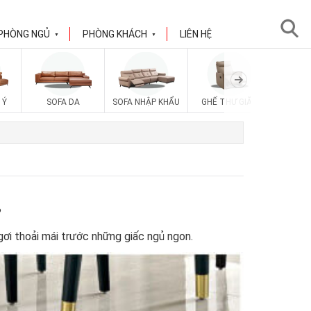
PHÒNG NGỦ
PHÒNG KHÁCH
LIÊN HỆ
▼
▼
 Ý
SOFA DA
SOFA NHẬP KHẨU
GHẾ THƯ GIÃN
SOFA V
?
ơi thoải mái trước những giấc ngủ ngon.