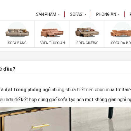
SẢN PHẨM
SOFAS
PHÒNG ĂN
▼
▼
▼
SOFA BĂNG
SOFA THƯ GIÃN
SOFA GIƯỜNG
SOFA DA BÒ
từ đâu?
rà đặt trong phòng ngủ
nhưng chưa biết nên chọn mua từ đâu
ều hơn để kết hợp cùng ghế sofa tạo nên một không gian nghỉ ng