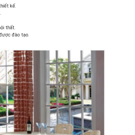
hiết kế.
.
ội thất.
 được đào tạo.