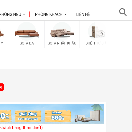
PHÒNG NGỦ
PHÒNG KHÁCH
LIÊN HỆ
▼
▼
 Ý
SOFA DA
SOFA NHẬP KHẨU
GHẾ THƯ GIÃN
SOFA V
ng
(khách hàng thân thiết)