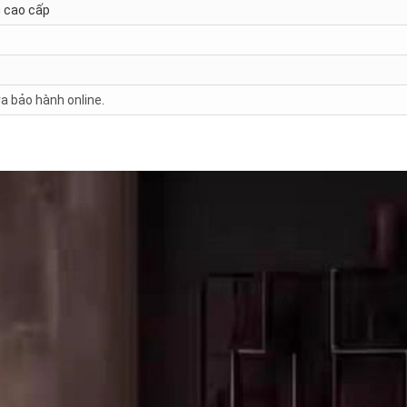
u cao cấp
ra bảo hành online
.