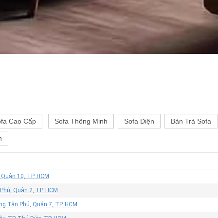
fa Cao Cấp
Sofa Thông Minh
Sofa Điện
Bàn Trà Sofa
h
, Quận 10, TP. HCM
 Phú, Quận 2, TP. HCM
ờng Tân Phú, Quận 7, TP. HCM