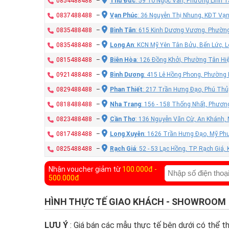
0854488488
–
Thủ Đức
: 59 Tô Ngọc Vân, Phường Linh T
0837488488
–
Vạn Phúc
: 36 Nguyễn Thị Nhung, KĐT Vạ
0835488488
–
Bình Tân
: 615 Kinh Dương Vương, Phường
0835488488
–
Long An
: KCN Mỹ Yên Tân Bửu, Bến Lức, 
0815488488
–
Biên Hòa
: 126 Đồng Khởi, Phường Tân Hiệ
0921488488
–
Bình Dương
: 415 Lê Hồng Phong, Phường
0829488488
–
Phan Thiết
: 217 Trần Hưng Đạo, Phú Thủy
0818488488
–
Nha Trang
: 156 - 158 Thống Nhất, Phươn
0823488488
–
Cần Thơ
: 136 Nguyễn Văn Cừ, An Khánh, 
0817488488
–
Long Xuyên
: 1626 Trần Hưng Đạo, Mỹ Phư
0825488488
–
Rạch Giá
: 52 - 53 Lạc Hồng, TP. Rạch Giá,
Nhận voucher giảm từ
100.000đ -
500.000đ
HÌNH THỰC TẾ GIAO KHÁCH - SHOWROOM
LƯU Ý
: Giá bán các mẫu thực tế bên dưới có thể tha