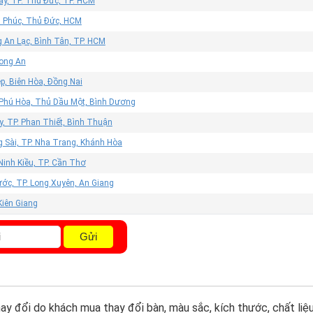
ây, TP. Thủ Đức, TP. HCM
n Phúc, Thủ Đức, HCM
 An Lạc, Bình Tân, TP. HCM
Long An
p, Biên Hòa, Đồng Nai
 Phú Hòa, Thủ Dầu Một, Bình Dương
, TP. Phan Thiết, Bình Thuận
g Sài, TP. Nha Trang, Khánh Hòa
Ninh Kiều, TP. Cần Thơ
ớc, TP. Long Xuyên, An Giang
 Kiên Giang
Gửi
y đổi do khách mua thay đổi bàn, màu sắc, kích thước, chất liệu,