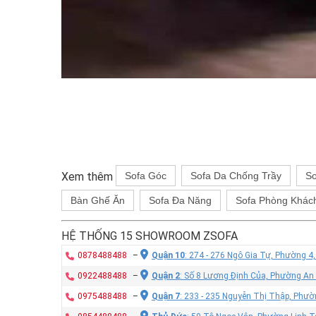
Xem thêm
Sofa Góc
Sofa Da Chống Trầy
So
Bàn Ghế Ăn
Sofa Đa Năng
Sofa Phòng Khác
HỆ THỐNG 15 SHOWROOM ZSOFA
0878488488
–
Quận 10
: 274 - 276 Ngô Gia Tự, Phường 4
0922488488
–
Quận 2
: Số 8 Lương Định Của, Phường An
0975488488
–
Quận 7
: 233 - 235 Nguyễn Thị Thập, Phư