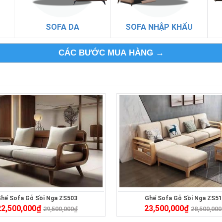
SOFA DA
SOFA NHẬP KHẨU
CÁC BƯỚC MUA HÀNG →
hế Sofa Gỗ Sồi Nga ZS503
Ghế Sofa Gỗ Sồi Nga ZS5
22,500,000
₫
23,500,000
₫
29,500,000
₫
28,500,000