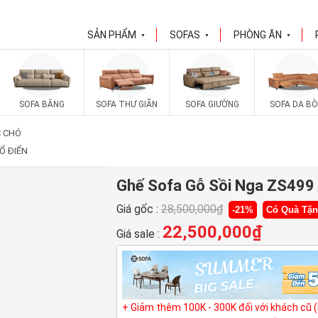
SẢN PHẨM
SOFAS
PHÒNG ĂN
▼
▼
▼
SOFA BĂNG
SOFA THƯ GIÃN
SOFA GIƯỜNG
SOFA DA BÒ
C CHÓ
Ổ ĐIỂN
Ghế Sofa Gỗ Sồi Nga ZS499
Giá gốc :
28,500,000
₫
-21%
Có Quà Tặ
22,500,000
₫
Giá sale :
+ Giảm thêm 100K - 300K đối với khách cũ 