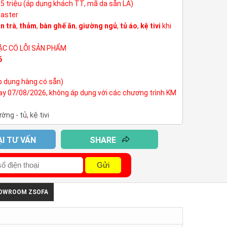
3,5 triệu (áp dụng khách TT, mã da sẵn LA)
Master
n trà
,
thảm
,
bàn ghế ăn
,
giường ngủ
,
tủ áo
,
kệ tivi
khi
ẶC CÓ LỖI SẢN PHẨM
6
p dụng hàng có sẵn)
nay 07/08/2026, không áp dụng với các chương trình KM
ường - tủ
,
kệ tivi
ẠI TƯ VẤN
SHARE
Gửi
HOWROOM ZSOFA