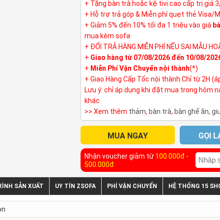
+ Tặng bàn trà hoặc kệ tivi cao cấp trị giá 
+ Hỗ trợ trả góp & Miễn phí quẹt thẻ Visa/
+ Giảm 5% đến 10% tối đa 1 triệu vào giá
bà
mua kèm sofa
+ ĐỔI TRẢ HÀNG MIỄN PHÍ NẾU SAI MẪU HO
+
Giao hàng từ 07/08/2026 đến 10/08/202
+
Miễn Phí Vận Chuyển nội thành
(*)
+ Giao Hàng Cấp Tốc nội thành Chỉ từ 2H (á
Lưu ý: chỉ áp dụng khi đặt mua trong hôm 
khác
>> Xem thêm
thảm
,
bàn trà
,
bàn ghế ăn
,
gi
MUA NGAY
GỌI L
Nhận voucher giảm từ
100.000đ -
500.000đ
RÌNH SẢN XUẤT
UY TÍN ZSOFA
PHÍ VẬN CHUYỂN
HỆ THỐNG 15 S
ọn