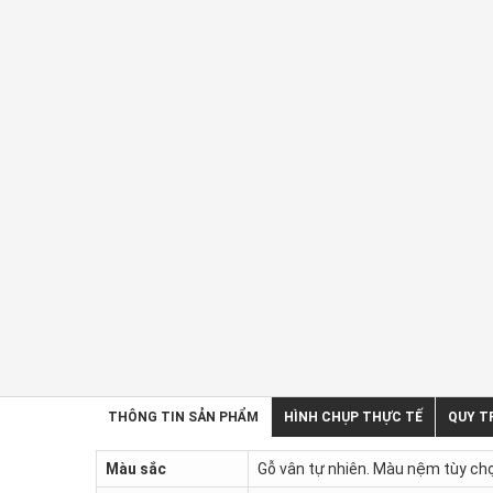
THÔNG TIN SẢN PHẨM
HÌNH CHỤP THỰC TẾ
QUY T
Màu sắc
Gỗ vân tự nhiên. Màu nệm tùy ch