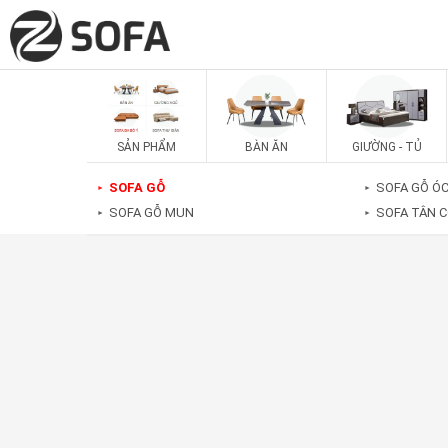
SẢN PHẨM
BÀN ĂN
GIƯỜNG - TỦ
SOFA GỖ
SOFA GỖ Ó
►
►
SOFA GỖ MUN
SOFA TÂN C
►
►