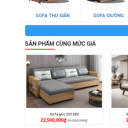
SOFA THƯ GIÃN
SOFA GIƯỜNG
SẢN PHẨM CÙNG MỨC GIÁ
Sofa góc ZD1283
G
22,500,000
₫
35,500,000
₫