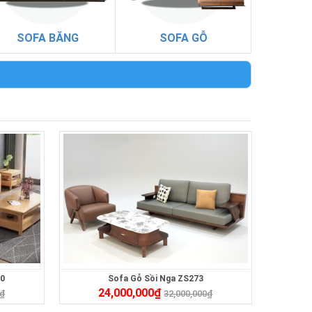
SOFA BĂNG
SOFA GỖ
10
Sofa Gỗ Sồi Nga ZS273
24,000,000
₫
₫
32,000,000
₫