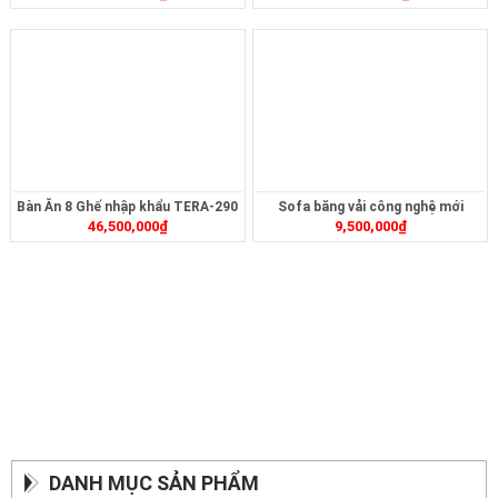
Bàn Ăn 8 Ghế nhập khẩu TERA-290
Sofa băng vải công nghệ mới
46,500,000
₫
9,500,000
₫
ZB472
DANH MỤC SẢN PHẨM