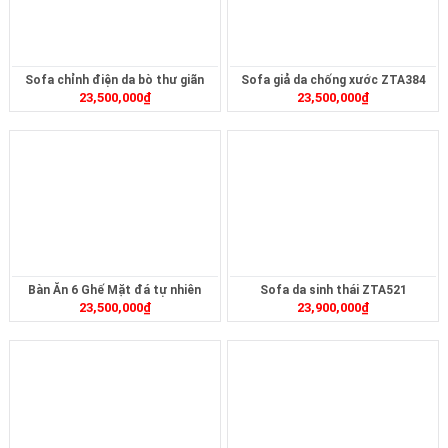
Sofa chỉnh điện da bò thư giãn
Sofa giả da chống xước ZTA384
23,500,000
₫
23,500,000
₫
ZT2622
Bàn Ăn 6 Ghế Mặt đá tự nhiên
Sofa da sinh thái ZTA521
23,500,000
₫
23,900,000
₫
TERA-286