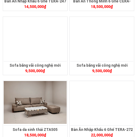
Bàn Ăn Nhập Khẩu 6 Ghế TERA-247
Bàn Ăn Thông Minh 6 Ghế CERA-
14,500,000
₫
18,500,000
₫
2321B
Sofa băng vải công nghệ mới
Sofa băng vải công nghệ mới
9,500,000
₫
9,500,000
₫
ZB408
ZB473
Sofa da sinh thái ZTA505
Bàn Ăn Nhập Khẩu 6 Ghế TERA-272
18,500,000
₫
22,000,000
₫