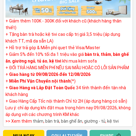
+ Giảm thêm 100K - 300K đối với khách cũ (khách hàng thân
thiết)
+ Tặng bàn trà hoặc kệ tivi cao cấp trị giá 3,5 triệu (áp dụng
khách TT, mã da sẵn LA)
+ Hỗ trợ trả góp & Miễn phí quẹt thẻ Visa/Master
+ Giảm 5% đến 10% tối đa 1 triệu vào giá
bàn trà
,
thảm
,
bàn ghế
ăn
,
giường ngủ
,
tủ áo
,
kệ tivi
khi mua kèm sofa
+ ĐỔI TRẢ HÀNG MIỄN PHÍ NẾU SAI MẪU HOẶC CÓ LỖI SẢN PHẨM
+
Giao hàng từ 09/08/2026 đến 12/08/2026
+
Miễn Phí Vận Chuyển nội thành
(*)
+
Giao Hàng và Lắp Đặt Toàn Quốc
34 tỉnh thành đến tận nhà
khách hàng
+ Giao Hàng Cấp Tốc nội thành Chỉ từ 2H (áp dụng hàng có sẵn)
Lưu ý: chỉ áp dụng khi đặt mua trong hôm nay 09/08/2026, không
áp dụng với các chương trình KM khác
>> Xem thêm
thảm
,
bàn trà
,
bàn ghế ăn
,
giường - tủ
,
kệ tivi