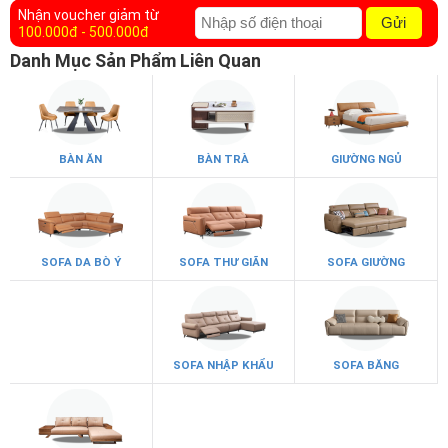
Nhận voucher giảm từ
Gửi
100.000đ - 500.000đ
Danh Mục Sản Phẩm Liên Quan
BÀN ĂN
BÀN TRÀ
GIƯỜNG NGỦ
SOFA DA BÒ Ý
SOFA THƯ GIÃN
SOFA GIƯỜNG
SOFA NHẬP KHẨU
SOFA BĂNG