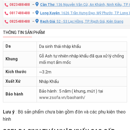
0823488488
–
Cần Thơ
: 136 Nguyễn Văn Cừ, An Khánh, Ninh Kiều, TP
0817488488
–
Long Xuyên
: 1626 Trần Hưng Đạo, Mỹ Phước, TP. Long 
0825488488
–
Rạch Giá
: 52 - 53 Lạc Hồng, TP. Rạch Giá, Kiên Giang
THÔNG TIN SẢN PHẨM
Da
Da sinh thái nhập khẩu
Gỗ Ash tự nhiên nhập khẩu đã qua xử lý chống
Khung
mối mọt ẩm mốc
Kích thước
~3.2m
Xuất Xứ
Nhập Khẩu
Bảo hành : 5 năm ( khung, mút ) tại
Bảo hành
www.zsofa.vn/baohanh/
Lưu ý
: Bộ sản phẩm chưa bàn gồm đôn và các phụ kiện theo
hình