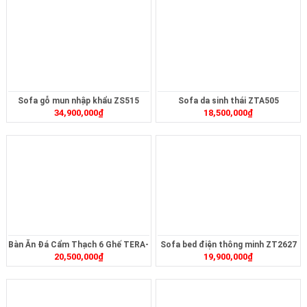
Sofa gỗ mun nhập khẩu ZS515
Sofa da sinh thái ZTA505
34,900,000
₫
18,500,000
₫
Bàn Ăn Đá Cẩm Thạch 6 Ghế TERA-
Sofa bed điện thông minh ZT2627
20,500,000
₫
19,900,000
₫
MT2321