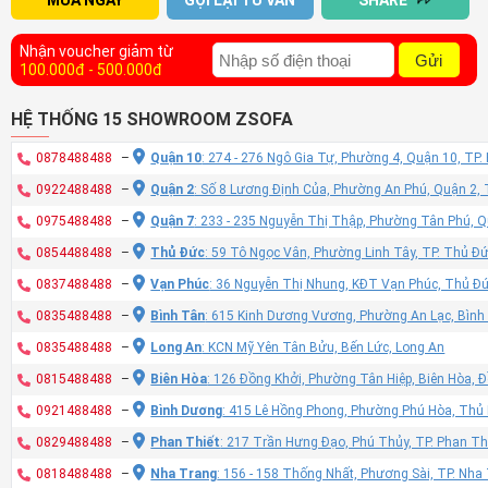
MUA NGAY
GỌI LẠI TƯ VẤN
SHARE
Nhận voucher giảm từ
Gửi
100.000đ - 500.000đ
HỆ THỐNG 15 SHOWROOM ZSOFA
0878488488
–
Quận 10
: 274 - 276 Ngô Gia Tự, Phường 4, Quận 10, TP
0922488488
–
Quận 2
: Số 8 Lương Định Của, Phường An Phú, Quận 2,
0975488488
–
Quận 7
: 233 - 235 Nguyễn Thị Thập, Phường Tân Phú, 
0854488488
–
Thủ Đức
: 59 Tô Ngọc Vân, Phường Linh Tây, TP. Thủ Đ
0837488488
–
Vạn Phúc
: 36 Nguyễn Thị Nhung, KĐT Vạn Phúc, Thủ Đ
0835488488
–
Bình Tân
: 615 Kinh Dương Vương, Phường An Lạc, Bình
0835488488
–
Long An
: KCN Mỹ Yên Tân Bửu, Bến Lức, Long An
0815488488
–
Biên Hòa
: 126 Đồng Khởi, Phường Tân Hiệp, Biên Hòa, 
0921488488
–
Bình Dương
: 415 Lê Hồng Phong, Phường Phú Hòa, Thủ
0829488488
–
Phan Thiết
: 217 Trần Hưng Đạo, Phú Thủy, TP. Phan Th
0818488488
–
Nha Trang
: 156 - 158 Thống Nhất, Phương Sài, TP. Nh