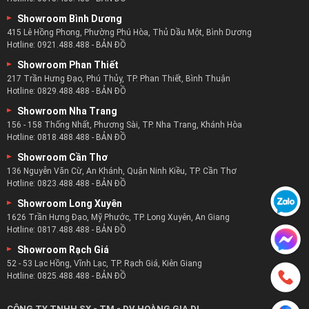
Showroom Bình Dương
415 Lê Hồng Phong, Phường Phú Hòa, Thủ Dầu Một, Bình Dương
Hotline:
0921.488.488
-
BẢN ĐỒ
Showroom Phan Thiết
217 Trần Hưng Đạo, Phú Thủy, TP. Phan Thiết, Bình Thuận
Hotline:
0829.488.488
-
BẢN ĐỒ
Showroom Nha Trang
156 - 158 Thống Nhất, Phương Sài, TP. Nha Trang, Khánh Hòa
Hotline:
0818.488.488
-
BẢN ĐỒ
Showroom Cần Thơ
136 Nguyễn Văn Cừ, An Khánh, Quận Ninh Kiều, TP. Cần Thơ
Hotline:
0823.488.488
-
BẢN ĐỒ
Showroom Long Xuyên
1626 Trần Hưng Đạo, Mỹ Phước, TP. Long Xuyên, An Giang
Hotline:
0817.488.488
-
BẢN ĐỒ
Showroom Rạch Giá
52 - 53 Lạc Hồng, Vĩnh Lạc, TP. Rạch Giá, Kiên Giang
Hotline:
0825.488.488
-
BẢN ĐỒ
CÔNG TY TNHH SX - TM - DV HOÀNG GIA DL