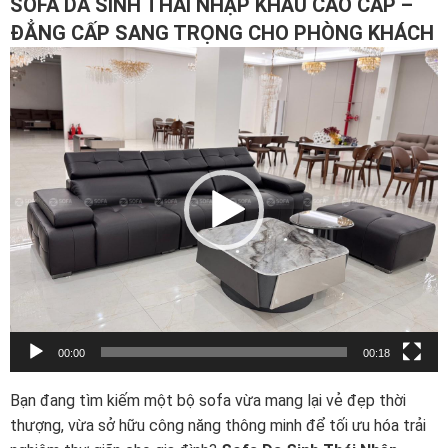
SOFA DA SINH THÁI NHẬP KHẨU CAO CẤP –
ĐẲNG CẤP SANG TRỌNG CHO PHÒNG KHÁCH
Trình
chơi
Video
00:00
00:18
Bạn đang tìm kiếm một bộ sofa vừa mang lại vẻ đẹp thời
thượng,
vừa sở hữu công năng thông minh để tối ưu hóa trải