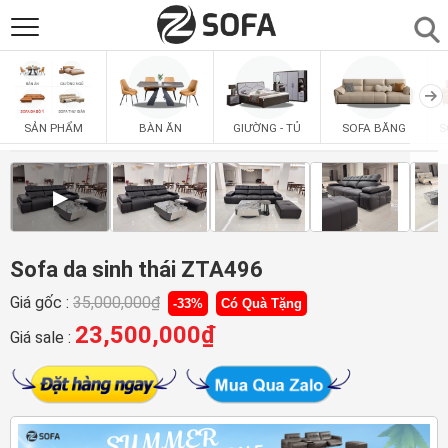
SẢN PHẨM
▼
BÀN ĂN
GIƯỜNG - TỦ
SOFA BĂNG
S
SẢN PHẨM
SOFAS
▼
▶
PHÒNG ĂN
▼
PHÒNG NGỦ
Sofa da sinh thái ZTA496
▼
Giá gốc :
35,000,000
₫
-33%
Có Quà Tặng
PHÒNG KHÁCH
▼
23,500,000
₫
Giá sale :
LIÊN HỆ