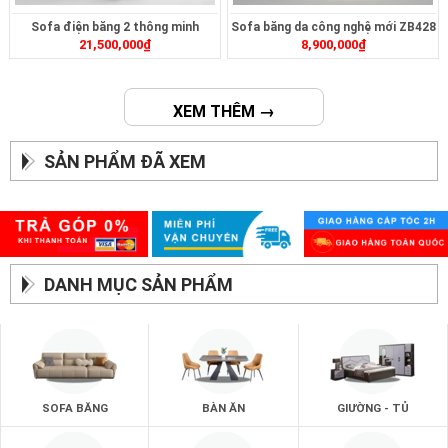
Sofa điện băng 2 thông minh
Sofa băng da công nghệ mới ZB428
21,500,000
₫
8,900,000
₫
ZT2626
XEM THÊM →
SẢN PHẨM ĐÃ XEM
DANH MỤC SẢN PHẨM
SOFA BĂNG
BÀN ĂN
GIƯỜNG - TỦ