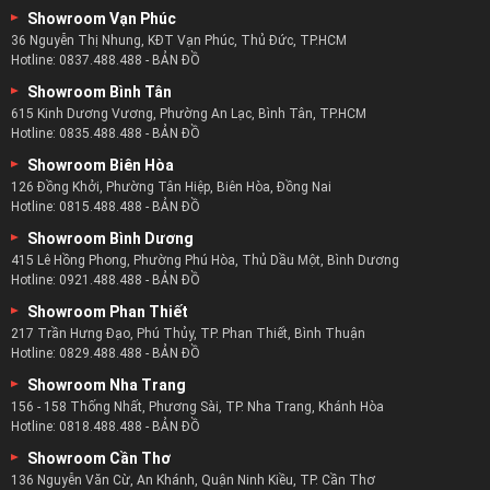
Showroom Vạn Phúc
36 Nguyễn Thị Nhung, KĐT Vạn Phúc, Thủ Đức, TP.HCM
Hotline:
0837.488.488
-
BẢN ĐỒ
Showroom Bình Tân
615 Kinh Dương Vương, Phường An Lạc, Bình Tân, TP.HCM
Hotline:
0835.488.488
-
BẢN ĐỒ
Showroom Biên Hòa
126 Đồng Khởi, Phường Tân Hiệp, Biên Hòa, Đồng Nai
Hotline:
0815.488.488
-
BẢN ĐỒ
Showroom Bình Dương
415 Lê Hồng Phong, Phường Phú Hòa, Thủ Dầu Một, Bình Dương
Hotline:
0921.488.488
-
BẢN ĐỒ
Showroom Phan Thiết
217 Trần Hưng Đạo, Phú Thủy, TP. Phan Thiết, Bình Thuận
Hotline:
0829.488.488
-
BẢN ĐỒ
Showroom Nha Trang
156 - 158 Thống Nhất, Phương Sài, TP. Nha Trang, Khánh Hòa
Hotline:
0818.488.488
-
BẢN ĐỒ
Showroom Cần Thơ
136 Nguyễn Văn Cừ, An Khánh, Quận Ninh Kiều, TP. Cần Thơ