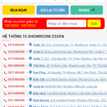
MUA NGAY
GỌI LẠI TƯ VẤN
SHARE
Nhận voucher giảm từ
Gửi
100.000đ - 500.000đ
HỆ THỐNG 15 SHOWROOM ZSOFA
0878488488
–
Quận 10
: 274 - 276 Ngô Gia Tự, Phường 4, Quận 10, TP
0922488488
–
Quận 2
: Số 8 Lương Định Của, Phường An Phú, Quận 2,
0975488488
–
Quận 7
: 233 - 235 Nguyễn Thị Thập, Phường Tân Phú, 
0854488488
–
Thủ Đức
: 59 Tô Ngọc Vân, Phường Linh Tây, TP. Thủ Đ
0837488488
–
Vạn Phúc
: 36 Nguyễn Thị Nhung, KĐT Vạn Phúc, Thủ Đ
0835488488
–
Bình Tân
: 615 Kinh Dương Vương, Phường An Lạc, Bình
0835488488
–
Long An
: KCN Mỹ Yên Tân Bửu, Bến Lức, Long An
0815488488
–
Biên Hòa
: 126 Đồng Khởi, Phường Tân Hiệp, Biên Hòa, 
0921488488
–
Bình Dương
: 415 Lê Hồng Phong, Phường Phú Hòa, Thủ