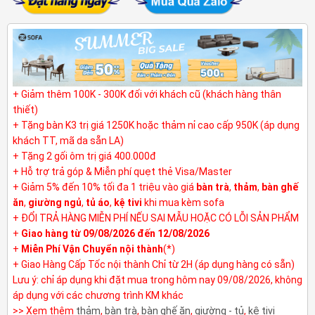
+ Giảm thêm 100K - 300K đối với khách cũ (khách hàng thân
thiết)
+ Tặng bàn K3 trị giá 1250K hoặc thảm nỉ cao cấp 950K (áp dụng
khách TT, mã da sẵn LA)
+ Tặng 2 gối ôm trị giá 400.000đ
+ Hỗ trợ trả góp & Miễn phí quẹt thẻ Visa/Master
+ Giảm 5% đến 10% tối đa 1 triệu vào giá
bàn trà
,
thảm
,
bàn ghế
ăn
,
giường ngủ
,
tủ áo
,
kệ tivi
khi mua kèm sofa
+ ĐỔI TRẢ HÀNG MIỄN PHÍ NẾU SAI MẪU HOẶC CÓ LỖI SẢN PHẨM
+
Giao hàng từ 09/08/2026 đến 12/08/2026
+
Miễn Phí Vận Chuyển nội thành
(*)
+ Giao Hàng Cấp Tốc nội thành Chỉ từ 2H (áp dụng hàng có sẵn)
Lưu ý: chỉ áp dụng khi đặt mua trong hôm nay 09/08/2026, không
áp dụng với các chương trình KM khác
>> Xem thêm
thảm
,
bàn trà
,
bàn ghế ăn
,
giường - tủ
,
kệ tivi