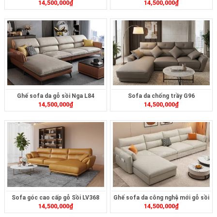
14,500,000
₫
14,500,000
₫
L105
Ghế sofa da gỗ sồi Nga L84
Sofa da chống trầy G96
14,500,000
₫
14,500,000
₫
Sofa góc cao cấp gỗ Sồi LV368
Ghế sofa da công nghệ mới gỗ sồi
14,500,000
₫
14,500,000
₫
L108