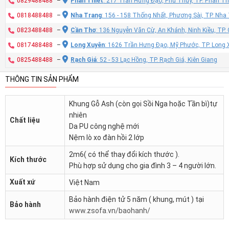
0829488488
–
Phan Thiết
: 217 Trần Hưng Đạo, Phú Thủy, TP. Phan Th
0818488488
–
Nha Trang
: 156 - 158 Thống Nhất, Phương Sài, TP. Nh
0823488488
–
Cần Thơ
: 136 Nguyễn Văn Cừ, An Khánh, Ninh Kiều, TP
0817488488
–
Long Xuyên
: 1626 Trần Hưng Đạo, Mỹ Phước, TP. Long 
0825488488
–
Rạch Giá
: 52 - 53 Lạc Hồng, TP. Rạch Giá, Kiên Giang
THÔNG TIN SẢN PHẨM
Khung Gỗ Ash (còn gọi Sồi Nga hoặc Tần bì)tự
nhiên
Chất liệu
Da PU công nghệ mới
Nệm lò xo đàn hồi 2 lớp
2m6( có thể thay đổi kích thước ).
Kích thước
Phù hợp sử dụng cho gia đình 3 – 4 người lớn.
Xuất xứ
Việt Nam
Bảo hành điện tử 5 năm ( khung, mút ) tại
Bảo hành
www.zsofa.vn/baohanh/