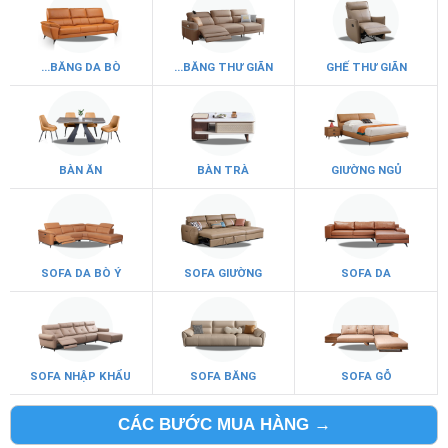
...BĂNG DA BÒ
...BĂNG THƯ GIÃN
GHẾ THƯ GIÃN
BÀN ĂN
BÀN TRÀ
GIƯỜNG NGỦ
SOFA DA BÒ Ý
SOFA GIƯỜNG
SOFA DA
SOFA NHẬP KHẨU
SOFA BĂNG
SOFA GỖ
CÁC BƯỚC MUA HÀNG →