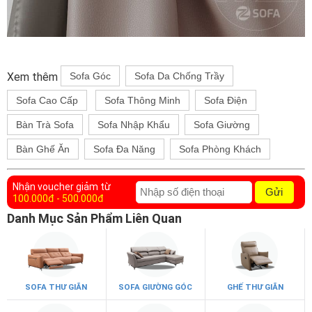
Xem thêm
Sofa Góc
Sofa Da Chống Trầy
Sofa Cao Cấp
Sofa Thông Minh
Sofa Điện
Bàn Trà Sofa
Sofa Nhập Khẩu
Sofa Giường
Bàn Ghế Ăn
Sofa Đa Năng
Sofa Phòng Khách
Nhận voucher giảm từ
Gửi
100.000đ - 500.000đ
Danh Mục Sản Phẩm Liên Quan
SOFA THƯ GIÃN
SOFA GIƯỜNG GÓC
GHẾ THƯ GIÃN