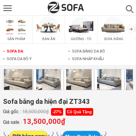
SẢN PHẨM
▼
BÀN ĂN
GIƯỜNG - TỦ
SOFA BĂNG
S
SẢN PHẨM
SOFAS
▼
SOFA DA
SOFA BĂNG DA BÒ
►
►
SOFA DA BÒ Ý
SOFA NHẬP KHẨU
►
►
PHÒNG ĂN
▼
PHÒNG NGỦ
▼
PHÒNG KHÁCH
▼
Sofa băng da hiện đại ZT343
Giá gốc :
18,500,000
₫
-27%
Có Quà Tặng
LIÊN HỆ
13,500,000
₫
Giá sale :