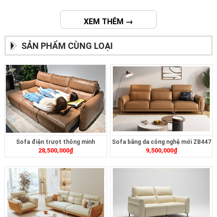
XEM THÊM →
SẢN PHẨM CÙNG LOẠI
Sofa điện trượt thông minh
Sofa băng da công nghệ mới ZB447
28,500,000
₫
9,500,000
₫
ZT2628