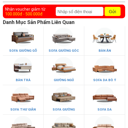
Nhận voucher giảm từ
Gửi
100.000đ - 500.000đ
Danh Mục Sản Phẩm Liên Quan
SOFA GIƯỜNG GỖ
SOFA GIƯỜNG GÓC
BÀN ĂN
BÀN TRÀ
GIƯỜNG NGỦ
SOFA DA BÒ Ý
SOFA THƯ GIÃN
SOFA GIƯỜNG
SOFA DA