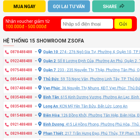
MUA NGAY
GỌI LẠI TƯ VẤN
SHARE
Nhận voucher giảm từ
Gửi
100.000đ - 500.000đ
HỆ THỐNG 15 SHOWROOM ZSOFA
0878488488
–
Quận 10
: 274 - 276 Ngô Gia Tự, Phường 4, Quận 10, TP
0922488488
–
Quận 2
: Số 8 Lương Định Của, Phường An Phú, Quận 2,
0975488488
–
Quận 7
: 233 - 235 Nguyễn Thị Thập, Phường Tân Phú, 
0854488488
–
Thủ Đức
: 59 Tô Ngọc Vân, Phường Linh Tây, TP. Thủ Đ
0837488488
–
Vạn Phúc
: 36 Nguyễn Thị Nhung, KĐT Vạn Phúc, Thủ Đ
0835488488
–
Bình Tân
: 615 Kinh Dương Vương, Phường An Lạc, Bình
0835488488
–
Long An
: KCN Mỹ Yên Tân Bửu, Bến Lức, Long An
0815488488
–
Biên Hòa
: 126 Đồng Khởi, Phường Tân Hiệp, Biên Hòa, 
0921488488
–
Bình Dương
: 415 Lê Hồng Phong, Phường Phú Hòa, Thủ
0829488488
–
Phan Thiết
: 217 Trần Hưng Đạo, Phú Thủy, TP. Phan Th