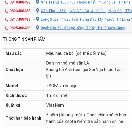
0818488488
–
Nha Trang
: 156 - 158 Thống Nhất, Phương Sài, TP. Nh
0823488488
–
Cần Thơ
: 136 Nguyễn Văn Cừ, An Khánh, Ninh Kiều, TP
0817488488
–
Long Xuyên
: 1626 Trần Hưng Đạo, Mỹ Phước, TP. Long 
0825488488
–
Rạch Giá
: 52 - 53 Lạc Hồng, TP. Rạch Giá, Kiên Giang
THÔNG TIN SẢN PHẨM
Màu sắc
Màu nâu da bò. (có thể đổi màu).
Da sinh thái mã sẵn LA
Chất liệu
Khung Gỗ Ash (còn gọi Sồi Nga hoặc Tần
bì)
Model
zSOFA.vn design
Kích thước
1m8 x 1m9
Xuất xứ
Việt Nam
5 năm ( khung, mút ). Theo chính sách bảo
Thời hạn bảo hành
hành của Zsofa
Kiểm tra bảo hành online
.