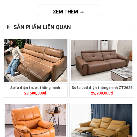
XEM THÊM →
SẢN PHẨM LIÊN QUAN
Sofa điện trượt thông minh
Sofa bed điện thông minh ZT2625
28,500,000
₫
25,900,000
₫
ZT2628