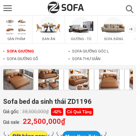
SẢN PHẨM
▼
BÀN ĂN
GIƯỜNG - TỦ
SOFA BĂNG
S
SẢN PHẨM
SOFAS
▼
SOFA GIƯỜNG
SOFA GIƯỜNG GÓC L
►
►
SOFA GIƯỜNG GỖ
SOFA THƯ GIÃN
►
►
PHÒNG ĂN
▼
PHÒNG NGỦ
▼
PHÒNG KHÁCH
▼
Sofa bed da sinh thái ZD1196
Giá gốc :
38,500,000
₫
-42%
Có Quà Tặng
LIÊN HỆ
22,500,000
₫
Giá sale :