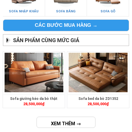
SOFA NHẬP KHẨU
SOFA BĂNG
SOFA GỖ
CÁC BƯỚC MUA HÀNG →
SẢN PHẨM CÙNG MỨC GIÁ
Sofa giường kéo da bò thật
Sofa bed da bò ZD1352
28,500,000
₫
28,500,000
₫
ZD1237
XEM THÊM →