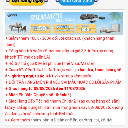
+ Giảm thêm 100K - 300K đối với khách cũ (khách hàng thân
thiết)
+ Tặng bàn trà hoặc kệ tivi cao cấp trị giá 3,5 triệu (áp dụng
khách TT, mã da sẵn LA)
+ Hỗ trợ trả góp & Miễn phí quẹt thẻ Visa/Master
+ Giảm 5% đến 10% tối đa 1 triệu vào giá
bàn trà
,
thảm
,
bàn ghế
ăn
,
giường ngủ
,
tủ áo
,
kệ tivi
khi mua kèm sofa
+ ĐỔI TRẢ HÀNG MIỄN PHÍ NẾU SAI MẪU HOẶC CÓ LỖI SẢN PHẨM
+
Giao hàng từ 08/08/2026 đến 11/08/2026
+
Miễn Phí Vận Chuyển nội thành
(*)
+ Giao Hàng Cấp Tốc nội thành Chỉ từ 2H (áp dụng hàng có sẵn)
Lưu ý: chỉ áp dụng khi đặt mua trong hôm nay 08/08/2026, không
áp dụng với các chương trình KM khác
>> Xem thêm
thảm
,
bàn trà
,
bàn ghế ăn
,
giường - tủ
,
kệ tivi