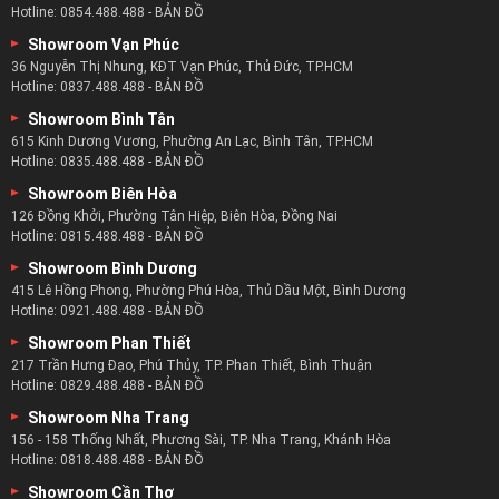
Hotline:
0854.488.488
-
BẢN ĐỒ
Showroom Vạn Phúc
36 Nguyễn Thị Nhung, KĐT Vạn Phúc, Thủ Đức, TP.HCM
Hotline:
0837.488.488
-
BẢN ĐỒ
Showroom Bình Tân
615 Kinh Dương Vương, Phường An Lạc, Bình Tân, TP.HCM
Hotline:
0835.488.488
-
BẢN ĐỒ
Showroom Biên Hòa
126 Đồng Khởi, Phường Tân Hiệp, Biên Hòa, Đồng Nai
Hotline:
0815.488.488
-
BẢN ĐỒ
Showroom Bình Dương
415 Lê Hồng Phong, Phường Phú Hòa, Thủ Dầu Một, Bình Dương
Hotline:
0921.488.488
-
BẢN ĐỒ
Showroom Phan Thiết
217 Trần Hưng Đạo, Phú Thủy, TP. Phan Thiết, Bình Thuận
Hotline:
0829.488.488
-
BẢN ĐỒ
Showroom Nha Trang
156 - 158 Thống Nhất, Phương Sài, TP. Nha Trang, Khánh Hòa
Hotline:
0818.488.488
-
BẢN ĐỒ
Showroom Cần Thơ