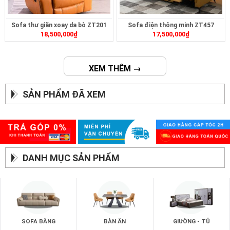
Sofa thư giãn xoay da bò ZT201
Sofa điện thông minh ZT457
18,500,000
₫
17,500,000
₫
XEM THÊM →
SẢN PHẨM ĐÃ XEM
DANH MỤC SẢN PHẨM
SOFA BĂNG
BÀN ĂN
GIƯỜNG - TỦ