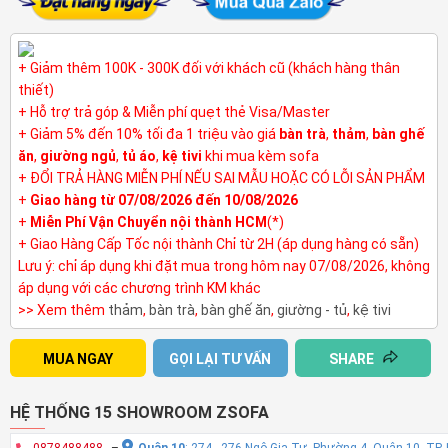
+ Giảm thêm 100K - 300K đối với khách cũ (khách hàng thân
thiết)
+ Hỗ trợ trả góp & Miễn phí quẹt thẻ Visa/Master
+ Giảm 5% đến 10% tối đa 1 triệu vào giá
bàn trà
,
thảm
,
bàn ghế
ăn
,
giường ngủ
,
tủ áo
,
kệ tivi
khi mua kèm sofa
+ ĐỔI TRẢ HÀNG MIỄN PHÍ NẾU SAI MẪU HOẶC CÓ LỖI SẢN PHẨM
+
Giao hàng từ 07/08/2026 đến 10/08/2026
+
Miễn Phí Vận Chuyển nội thành HCM
(*)
+ Giao Hàng Cấp Tốc nội thành Chỉ từ 2H (áp dụng hàng có sẵn)
Lưu ý: chỉ áp dụng khi đặt mua trong hôm nay 07/08/2026, không
áp dụng với các chương trình KM khác
>> Xem thêm
thảm
,
bàn trà
,
bàn ghế ăn
,
giường - tủ
,
kệ tivi
MUA NGAY
GỌI LẠI TƯ VẤN
SHARE
HỆ THỐNG 15 SHOWROOM ZSOFA
0878488488
–
Quận 10
: 274 - 276 Ngô Gia Tự, Phường 4, Quận 10, TP