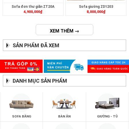
Sofa đơn thư giãn ZT20A
Sofa giường ZD1203
4,900,000
₫
8,000,000
₫
XEM THÊM →
SẢN PHẨM ĐÃ XEM
DANH MỤC SẢN PHẨM
SOFA BĂNG
BÀN ĂN
GIƯỜNG - TỦ