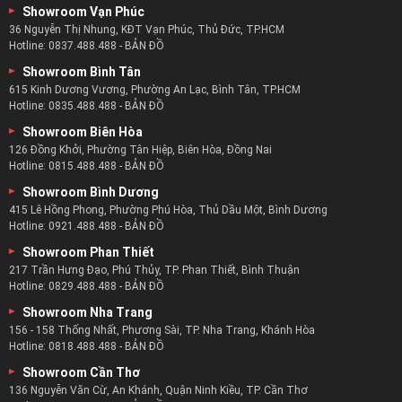
Showroom Vạn Phúc
36 Nguyễn Thị Nhung, KĐT Vạn Phúc, Thủ Đức, TP.HCM
Hotline:
0837.488.488
-
BẢN ĐỒ
Showroom Bình Tân
615 Kinh Dương Vương, Phường An Lạc, Bình Tân, TP.HCM
Hotline:
0835.488.488
-
BẢN ĐỒ
Showroom Biên Hòa
126 Đồng Khởi, Phường Tân Hiệp, Biên Hòa, Đồng Nai
Hotline:
0815.488.488
-
BẢN ĐỒ
Showroom Bình Dương
415 Lê Hồng Phong, Phường Phú Hòa, Thủ Dầu Một, Bình Dương
Hotline:
0921.488.488
-
BẢN ĐỒ
Showroom Phan Thiết
217 Trần Hưng Đạo, Phú Thủy, TP. Phan Thiết, Bình Thuận
Hotline:
0829.488.488
-
BẢN ĐỒ
Showroom Nha Trang
156 - 158 Thống Nhất, Phương Sài, TP. Nha Trang, Khánh Hòa
Hotline:
0818.488.488
-
BẢN ĐỒ
Showroom Cần Thơ
136 Nguyễn Văn Cừ, An Khánh, Quận Ninh Kiều, TP. Cần Thơ