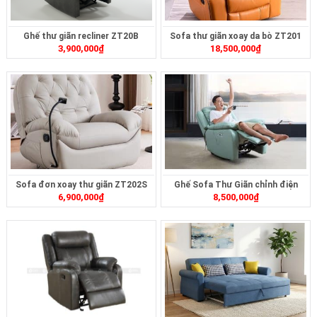
Ghế thư giãn recliner ZT20B
Sofa thư giãn xoay da bò ZT201
3,900,000
₫
18,500,000
₫
Sofa đơn xoay thư giãn ZT202S
Ghế Sofa Thư Giãn chỉnh điện
6,900,000
₫
8,500,000
₫
ZTD-414