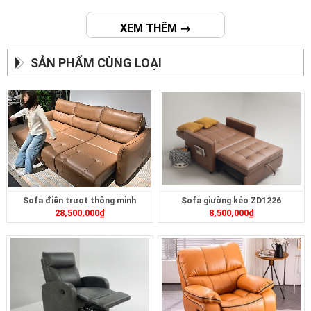
XEM THÊM →
SẢN PHẨM CÙNG LOẠI
Sofa điện trượt thông minh
Sofa giường kéo ZD1226
28,500,000
₫
8,500,000
₫
ZT2628