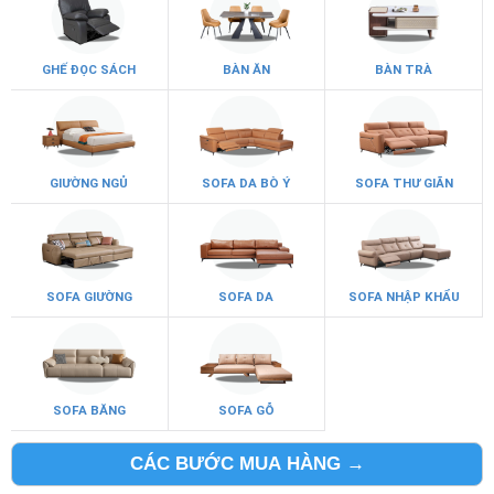
GHẾ ĐỌC SÁCH
BÀN ĂN
BÀN TRÀ
GIƯỜNG NGỦ
SOFA DA BÒ Ý
SOFA THƯ GIÃN
SOFA GIƯỜNG
SOFA DA
SOFA NHẬP KHẨU
SOFA BĂNG
SOFA GỖ
CÁC BƯỚC MUA HÀNG →