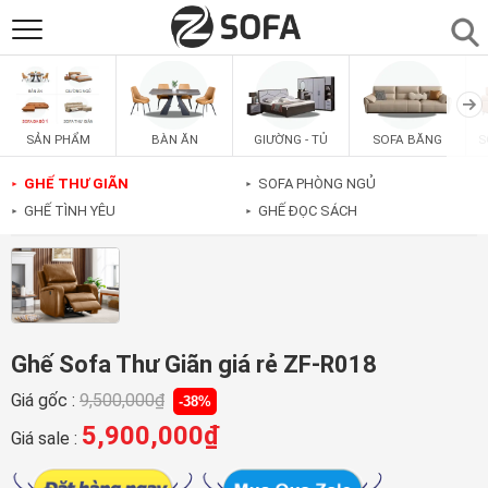
SẢN PHẨM
▼
BÀN ĂN
GIƯỜNG - TỦ
SOFA BĂNG
S
SẢN PHẨM
SOFAS
▼
GHẾ THƯ GIÃN
SOFA PHÒNG NGỦ
►
►
GHẾ TÌNH YÊU
GHẾ ĐỌC SÁCH
►
►
PHÒNG ĂN
▼
PHÒNG NGỦ
▼
PHÒNG KHÁCH
▼
Ghế Sofa Thư Giãn giá rẻ ZF-R018
Giá gốc :
9,500,000
₫
-38%
LIÊN HỆ
5,900,000
₫
Giá sale :