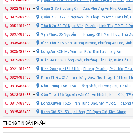
0922488488
–
Quận 2
: Số 8 Lương Định Của, Phường An Phú, Quận 2,
0975488488
–
Quận 7
: 233 - 235 Nguyễn Thị Thập, Phường Tân Phú, 
0854488488
–
Thủ Đức
: 59 Tô Ngọc Vân, Phường Linh Tây, TP. Thủ Đ
0837488488
–
Vạn Phúc
: 36 Nguyễn Thị Nhung, KĐT Vạn Phúc, Thủ Đ
0835488488
–
Bình Tân
: 615 Kinh Dương Vương, Phường An Lạc, Bình
0835488488
–
Long An
: KCN Mỹ Yên Tân Bửu, Bến Lức, Long An
0815488488
–
Biên Hòa
: 126 Đồng Khởi, Phường Tân Hiệp, Biên Hòa, 
0921488488
–
Bình Dương
: 415 Lê Hồng Phong, Phường Phú Hòa, Thủ
0829488488
–
Phan Thiết
: 217 Trần Hưng Đạo, Phú Thủy, TP. Phan Th
0818488488
–
Nha Trang
: 156 - 158 Thống Nhất, Phương Sài, TP. Nh
0823488488
–
Cần Thơ
: 136 Nguyễn Văn Cừ, An Khánh, Ninh Kiều, TP
0817488488
–
Long Xuyên
: 1626 Trần Hưng Đạo, Mỹ Phước, TP. Long 
0825488488
–
Rạch Giá
: 52 - 53 Lạc Hồng, TP. Rạch Giá, Kiên Giang
THÔNG TIN SẢN PHẨM